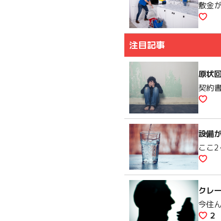
敷金
注目記事
原状
契約
設備
ここ
クレ
今住
2