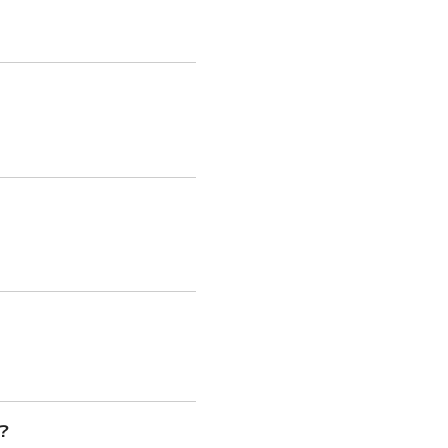
…
…
…
？