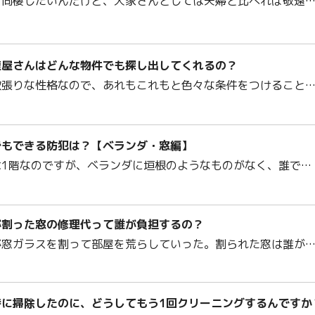
と同棲したいんだけど、大家さんとしては夫婦と比べれば敬遠
産屋さんはどんな物件でも探し出してくれるの？
欲張りな性格なので、あれもこれもと色々な条件をつけること
でもできる防犯は？【ベランダ・窓編】
は1階なのですが、ベランダに垣根のようなものがなく、誰で…
が割った窓の修理代って誰が負担するの？
が窓ガラスを割って部屋を荒らしていった。割られた窓は誰が
時に掃除したのに、どうしてもう1回クリーニングするんですか