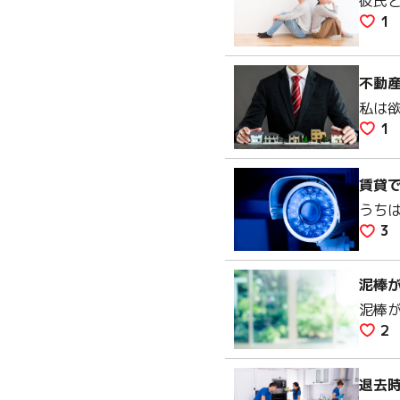
彼氏
1
不動
私は
1
賃貸
うち
3
泥棒
泥棒
2
退去