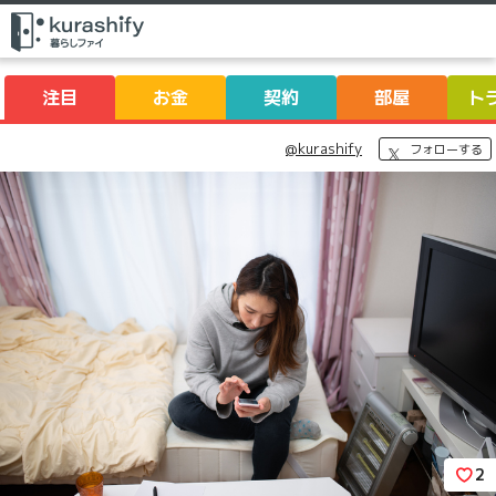
注目
お金
契約
部屋
ト
@kurashify
フォローする
2