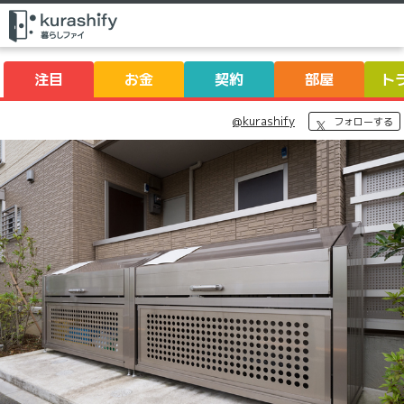
注目
お金
契約
部屋
ト
@kurashify
フォローする