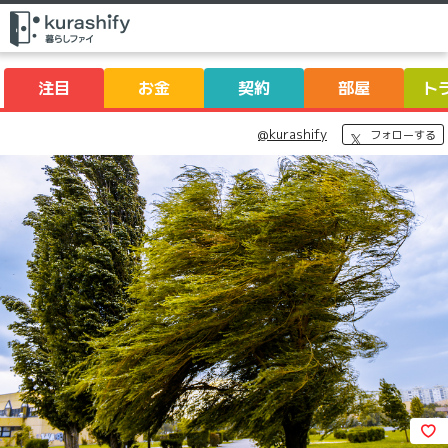
注目
お金
契約
部屋
ト
@kurashify
フォローする