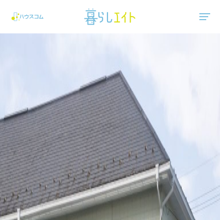
"ハウスコム"は、全国の最新の賃貸マンション・賃貸アパートの賃貸住宅情報をご紹介しています。