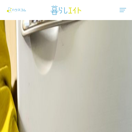
"ハウスコム"は、全国の最新の賃貸マンション・賃貸アパートの賃貸住宅情報をご紹介しています。