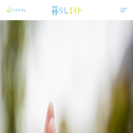
"ハウスコム"は、全国の最新の賃貸マンション・賃貸アパートの賃貸住宅情報をご紹介しています。