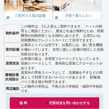
三世代で人気の設備
洋室で暮らしたい
この物件は、2人入居もご契約できます。 ペットの飼
育もご相談ください。 敷金と礼金が無料なため、初期
契約条件
費用が比較的安くなる傾向にあります。 お支払いは、
初期費用がクレジットカードにて決済できます。
お風呂とトイレは別です。お風呂には、追い焚き機能
室内設備
が備わっています。 女性に嬉しい設備の独立した洗面
化粧台があります。
お部屋の床は、全居室フローリングとなっています。
居室状況
収納スペースとして、基本的な居室にクローゼットが
あります。
居室外の専有スペースとして、洗濯物を干すなどの用
建物設備
途として利用できるバルコニーがあります。 駐輪場、
共用部分
バイク置き場が利用できます。
この物件の学区は、千鳥が丘小学校区・福田中学校区
周辺施設
です。
無 料
空室状況を
問い合わせ
する