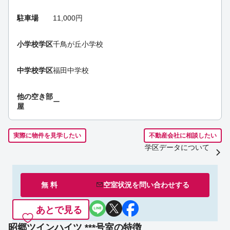
駐車場
11,000円
小学校学区
千鳥が丘小学校
中学校学区
福田中学校
他の空き部
ー
屋
実際に物件を見学したい
不動産会社に相談したい
学区データについて
無 料
空室状況を
問い合わせ
する
あとで見る
昭郷ツインハイツ ***号室の特徴