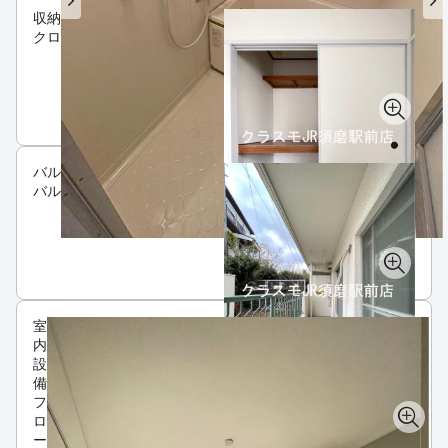
収納
クローゼット
バルコニー
バルコニー
室
内
設
備
フ
ロ
ー