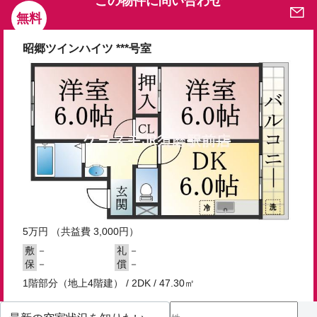
この物件に問い合わせ
無料
昭郷ツインハイツ ***号室
5
万円
（共益費 3,000円）
－
－
敷
礼
－
－
保
償
1階部分（地上4階建） / 2DK / 47.30㎡