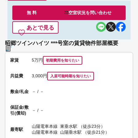
無 料
空室状況を
問い合わせ
あとで見る
昭郷ツインハイツ ***号室の賃貸物件部屋概要
家賃
5
万円
初期費用を
知りたい
共益費
3,000円
入居可能時期
を知りたい
敷金/礼金
－ / －
保証金/
敷
－ / －
引(償却)
山陽電車本線
東垂水駅
（徒歩23分）
最寄駅
山陽電車本線
山陽垂水駅
（徒歩21分）