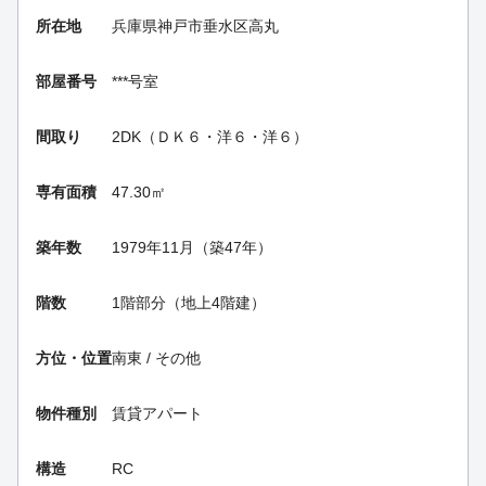
所在地
兵庫県神戸市垂水区高丸
部屋番号
***号室
間取り
2DK（ＤＫ６・洋６・洋６）
専有面積
47.30㎡
築年数
1979年11月（築47年）
階数
1階部分（地上4階建）
方位・位置
南東 / その他
物件種別
賃貸アパート
構造
RC