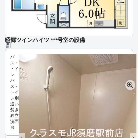
昭郷ツインハイツ ***号室の設備
バ
ス・
トイ
レ
バ
ス・
トイ
レ別
追い
焚き
独立
洗面
台