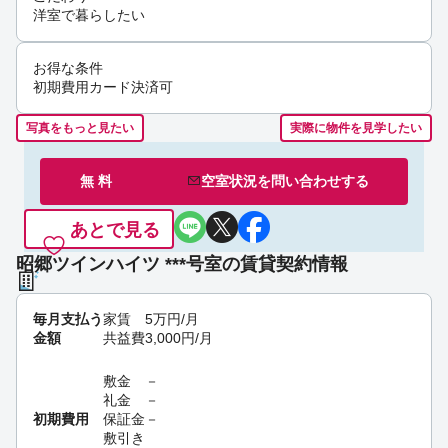
洋室で暮らしたい
お得な条件
初期費用カード決済可
写真をもっと見たい
実際に物件を見学したい
無 料
空室状況を
問い合わせ
する
あとで見る
昭郷ツインハイツ ***号室の賃貸契約情報
毎月支払う
家賃
5
万円
/月
金額
共益費
3,000
円
/月
敷金
－
礼金
－
初期費用
保証金
－
敷引き
－