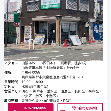
アクセス
山陽本線（JR西日本）「須磨駅」徒歩1分
山陽電車本線「山陽須磨駅」徒歩1分
住所
〒654-0055
兵庫県神戸市須磨区須磨浦通4丁目3-13
営業時間
10:00～18:00
定休日
水曜日(年末年始)
営業エリア
明石市 神戸市（垂水区・須磨区・長田区・兵庫区・
中央区・灘区・東灘区）
取引態様
賃貸仲介業・物件売買業・FC店
078-739-5655
問い合わせ
[無料]