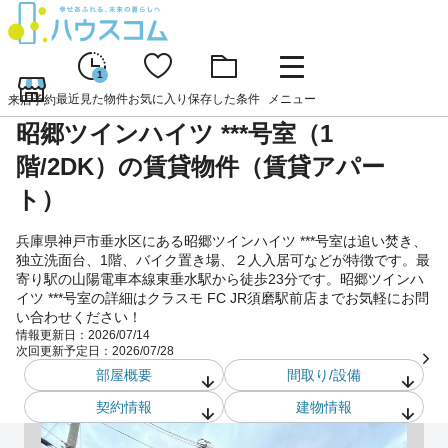
1
最近見た物件
お気に入り
保存した条件
メニュー
来店予約
昭郷ツインハイツ ***号室（1
階/2DK）の賃貸物件（賃貸アパー
ト）
兵庫県神戸市垂水区にある昭郷ツインハイツ ***号室は追い焚き、
独立洗面台、1階、バイク置き場、２人入居可などが特徴です。最
寄り駅の山陽電車本線東垂水駅から徒歩23分です。昭郷ツインハ
イツ ***号室の詳細はクラスモ FC JR須磨駅前店までお気軽にお問
い合わせください！
情報更新日：
2026/07/14
次回更新予定日：
2026/07/28
部屋概要
間取り/設備
契約情報
建物情報