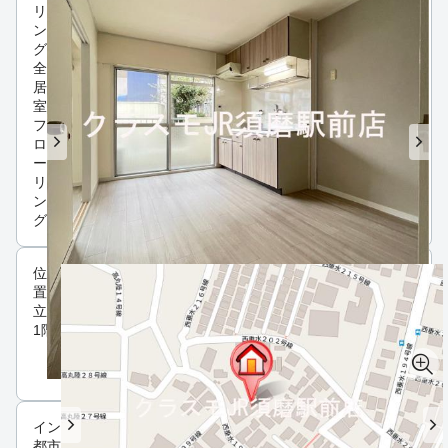
リ
ン
グ
全
居
室
フ
ロ
ー
リ
ン
グ
位
置・
立地
1階
インフラ
都市ガス