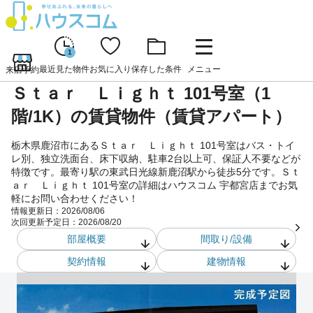
1
最近見た物件
お気に入り
保存した条件
メニュー
来店予約
Ｓｔａｒ Ｌｉｇｈｔ 101号室（1
階/1K）の賃貸物件（賃貸アパート）
栃木県鹿沼市にあるＳｔａｒ Ｌｉｇｈｔ 101号室はバス・トイ
レ別、独立洗面台、床下収納、駐車2台以上可、保証人不要などが
特徴です。最寄り駅の東武日光線新鹿沼駅から徒歩5分です。Ｓｔ
ａｒ Ｌｉｇｈｔ 101号室の詳細はハウスコム 宇都宮店までお気
軽にお問い合わせください！
情報更新日：
2026/08/06
次回更新予定日：
2026/08/20
部屋概要
間取り/設備
契約情報
建物情報