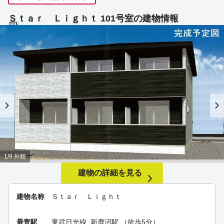
Ｓｔａｒ Ｌｉｇｈｔ 101号室の建物情報
1/9 外観
建物の詳細を見る
建物名称
Ｓｔａｒ Ｌｉｇｈｔ
最寄駅
東武日光線
新鹿沼駅
（徒歩5分）