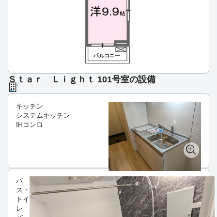
Ｓｔａｒ Ｌｉｇｈｔ 101号室の設備
キッチン
システムキッチン
IHコンロ
バ
ス・
トイ
レ