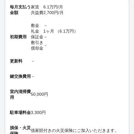
毎月支払う
家賃
6.1
万円
/月
金額
共益費
2,700
円
/月
敷金
－
礼金
1ヶ月
（
6.1
万円
）
初期費用
保証金
－
敷引き
－
償却金
更新料
－
鍵交換費用
－
室内清掃費
50,000円
用
駐車場料金
3,300円
損保・
火災
借家賠付きの火災保険にご加入いただきます。
保険