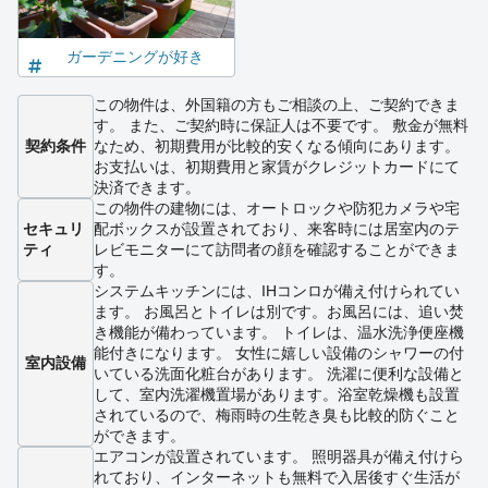
ガーデニングが好き
この物件は、外国籍の方もご相談の上、ご契約できま
す。 また、ご契約時に保証人は不要です。 敷金が無料
契約条件
なため、初期費用が比較的安くなる傾向にあります。
お支払いは、初期費用と家賃がクレジットカードにて
決済できます。
この物件の建物には、オートロックや防犯カメラや宅
セキュリ
配ボックスが設置されており、来客時には居室内のテ
ティ
レビモニターにて訪問者の顔を確認することができま
す。
システムキッチンには、IHコンロが備え付けられてい
ます。 お風呂とトイレは別です。お風呂には、追い焚
き機能が備わっています。 トイレは、温水洗浄便座機
能付きになります。 女性に嬉しい設備のシャワーの付
室内設備
いている洗面化粧台があります。 洗濯に便利な設備と
して、室内洗濯機置場があります。浴室乾燥機も設置
されているので、梅雨時の生乾き臭も比較的防ぐこと
ができます。
エアコンが設置されています。 照明器具が備え付けら
れており、インターネットも無料で入居後すぐ生活が