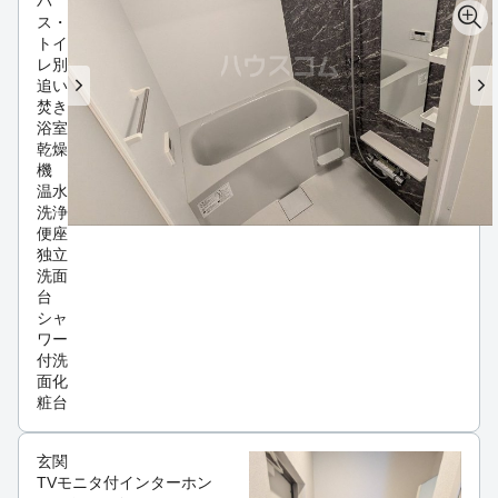
バ
ス・
トイ
レ別
追い
焚き
浴室
乾燥
機
温水
洗浄
便座
独立
洗面
台
シャ
ワー
付洗
面化
粧台
玄関
TVモニタ付インターホン