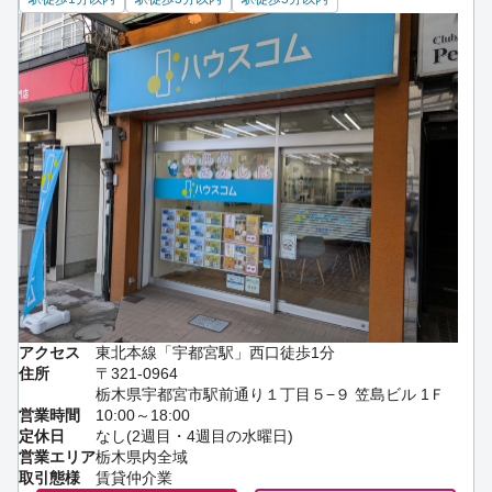
アクセス
東北本線「宇都宮駅」西口徒歩1分
住所
〒321-0964
栃木県宇都宮市駅前通り１丁目５−９ 笠島ビル 1Ｆ
営業時間
10:00～18:00
定休日
なし(2週目・4週目の水曜日)
営業エリア
栃木県内全域
取引態様
賃貸仲介業