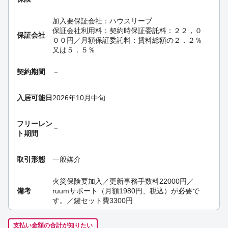
加入要
保証会社：ハウスリーブ
保証会社利用料：契約時保証委託料：２２，０
保証会社
００円／月額保証委託料：賃料総額の２．２％
又は５．５％
契約期間
－
入居可能日
2026年10月中旬
フリーレン
－
ト期間
取引形態
一般媒介
火災保険要加入／更新事務手数料22000円／
備考
ruumサポート（月額1980円、税込）が必要で
す。／鍵セット費3300円
支払い金額の合計が知りたい