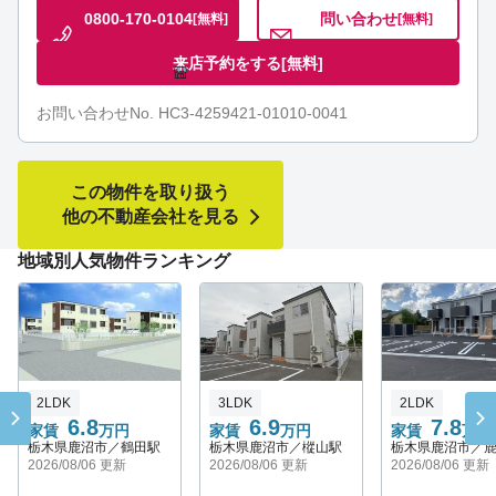
0800-170-0104
問い合わせ
[無料]
[無料]
来店予約をする
[無料]
お問い合わせNo. HC3-4259421-01010-0041
この物件を取り扱う
他の不動産会社を見る
地域別人気物件ランキング
2LDK
3LDK
2LDK
6.8
6.9
7.8
家賃
万円
家賃
万円
家賃
万円
栃木県鹿沼市／鶴田駅
栃木県鹿沼市／樅山駅
栃木県鹿沼市／
2026/08/06 更新
2026/08/06 更新
2026/08/06 更新