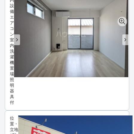
設
備
エ
ア
コ
ン
室
内
洗
濯
機
置
場
照
明
器
具
付
位
置・
立地