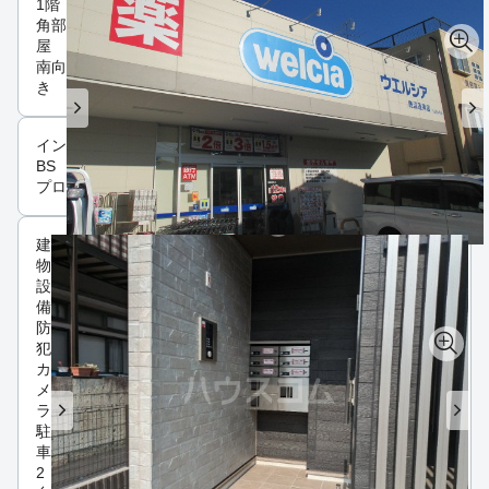
1階
角部
屋
南向
き
インフラ
BS
プロパンガス
建
物
設
備
防
犯
カ
メ
ラ
駐
車
2