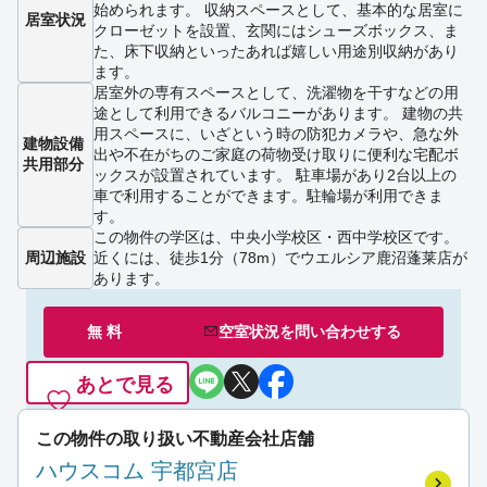
始められます。 収納スペースとして、基本的な居室に
居室状況
クローゼットを設置、玄関にはシューズボックス、ま
た、床下収納といったあれば嬉しい用途別収納があり
ます。
居室外の専有スペースとして、洗濯物を干すなどの用
途として利用できるバルコニーがあります。 建物の共
用スペースに、いざという時の防犯カメラや、急な外
建物設備
出や不在がちのご家庭の荷物受け取りに便利な宅配ボ
共用部分
ックスが設置されています。 駐車場があり2台以上の
車で利用することができます。駐輪場が利用できま
す。
この物件の学区は、中央小学校区・西中学校区です。
周辺施設
近くには、徒歩1分（78m）でウエルシア鹿沼蓬莱店が
あります。
無 料
空室状況を
問い合わせ
する
あとで見る
この物件の取り扱い不動産会社店舗
ハウスコム 宇都宮店