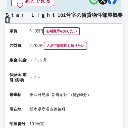
あとで見る
Ｓｔａｒ Ｌｉｇｈｔ 101号室の賃貸物件部屋概要
家賃
6.1
万円
初期費用を
知りたい
共益費
2,700円
入居可能時期
を知りたい
敷金/礼金
－ / 1ヶ月
保証金/
敷
－ / －
引(償却)
最寄駅
東武日光線
新鹿沼駅
（徒歩5分）
所在地
栃木県鹿沼市蓬莱町
部屋番号
101号室