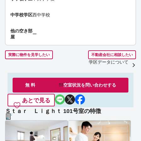
中学校学区
西中学校
他の空き部
ー
屋
実際に物件を見学したい
不動産会社に相談したい
学区データについて
無 料
空室状況を
問い合わせ
する
あとで見る
Ｓｔａｒ Ｌｉｇｈｔ 101号室の特徴