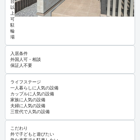
台
以
上
可
駐
輪
場
入居条件
外国人可・相談
保証人不要
ライフステージ
一人暮らしに人気の設備
カップルに人気の設備
家族に人気の設備
夫婦に人気の設備
三世代で人気の設備
こだわり
外で子どもと遊びたい
急な来客でも駐車したい