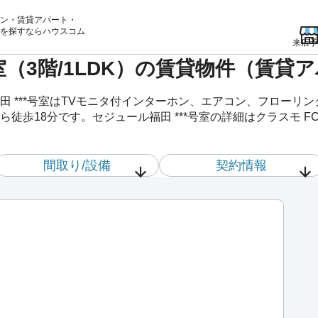
ン・賃貸アパート・
を
探すならハウスコム
来店予
号室（3階/1LDK）の賃貸物件（賃貸
田 ***号室はTVモニタ付インターホン、エアコン、フローリ
徒歩18分です。セジュール福田 ***号室の詳細はクラスモ F
間取り/設備
契約情報