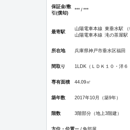
保証金/
敷
*** / ***
引(償却)
山陽電車本線
東垂水駅
（
最寄駅
山陽電車本線
滝の茶屋駅
所在地
兵庫県神戸市垂水区福田
間取り
1LDK（ＬＤＫ１０・洋６
専有面積
44.09㎡
築年数
2017年10月（築9年）
階数
3階部分（地上3階建）
方位・位置
ー / 角部屋