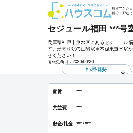
賃貸マンショ
賃貸一戸建て
セジュール福田 ***
兵庫県神戸市垂水区にあるセジュール福
す。最寄り駅の山陽電車本線東垂水駅から
せください！
情報更新日：
2026/06/26
部屋概要
家賃
***
共益費
***
敷金/礼金
*** / ***