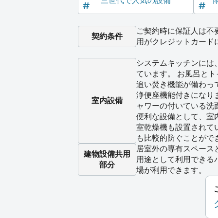
三世代で人気の設備
ご契約時に保証人は不
契約条件
用がクレジットカード
システムキッチンには
ています。 お風呂と
追い焚き機能が備わっ
浄便座機能付きになり
室内設備
ャワーの付いている洗
便利な設備として、室
室乾燥機も設置されて
も比較的防ぐことがで
居室外の専有スペース
建物設備
共用
用途として利用できる
部分
場が利用できます。