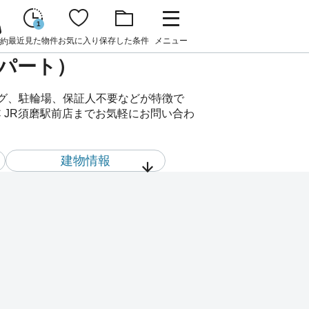
1
最近見た物件
お気に入り
保存した条件
メニュー
約
アパート）
ング、駐輪場、保証人不要などが特徴で
C JR須磨駅前店までお気軽にお問い合わ
建物情報