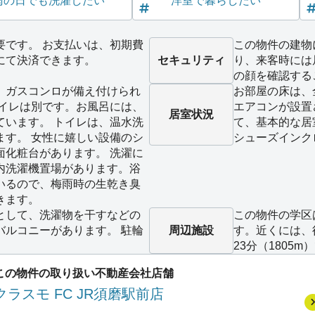
雨の日でも洗濯したい
洋室で暮らしたい
要です。 お支払いは、初期費
この物件の建物
にて決済できます。
セキュリティ
り、来客時には
の顔を確認する
、ガスコンロが備え付けられ
お部屋の床は、
トイレは別です。お風呂には、
エアコンが設置
居室状況
ています。 トイレは、温水洗
て、基本的な居
ます。 女性に嬉しい設備のシ
シューズインク
面化粧台があります。 洗濯に
内洗濯機置場があります。浴
いるので、梅雨時の生乾き臭
きます。
として、洗濯物を干すなどの
この物件の学区
バルコニーがあります。 駐輪
周辺施設
す。近くには、徒
23分（1805
この物件の取り扱い不動産会社店舗
クラスモ FC JR須磨駅前店