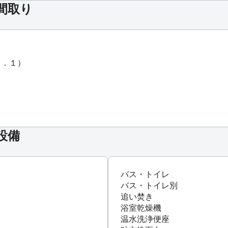
の間取り
６．１）
設備
バス・トイレ
バス・トイレ別
追い焚き
浴室乾燥機
温水洗浄便座