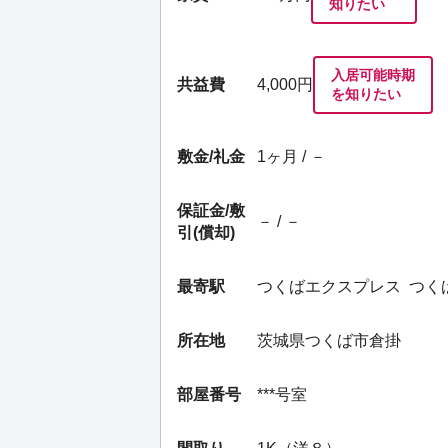
知りたい
入居可能時期
共益費
4,000円
を知りたい
敷金/礼金
1ヶ月 / －
保証金/
敷
－ / －
引(償却)
最寄駅
つくばエクスプレス
つく
所在地
茨城県つくば市倉掛
部屋番号
***号室