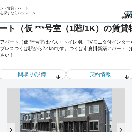
ン・賃貸アパート・
を
探すならハウスコム
来店予
ト（仮 ***号室（1階/1K）の賃
パート（仮 ***号室はバス・トイレ別、TVモニタ付インタ
レスつくば駅から2.4kmです。つくば市倉掛新築アパート（仮 
さい！
間取り/設備
契約情報