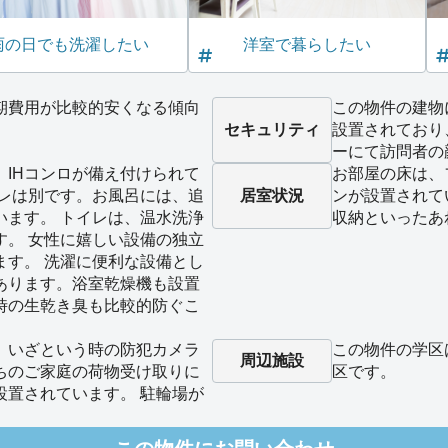
雨の日でも洗濯したい
洋室で暮らしたい
期費用が比較的安くなる傾向
この物件の建物
セキュリティ
設置されており
ーにて訪問者の
、IHコンロが備え付けられて
お部屋の床は、
イレは別です。お風呂には、追
居室状況
ンが設置されて
います。 トイレは、温水洗浄
収納といったあ
す。 女性に嬉しい設備の独立
ます。 洗濯に便利な設備とし
あります。浴室乾燥機も設置
時の生乾き臭も比較的防ぐこ
、いざという時の防犯カメラ
この物件の学区
周辺施設
ちのご家庭の荷物受け取りに
区です。
設置されています。 駐輪場が