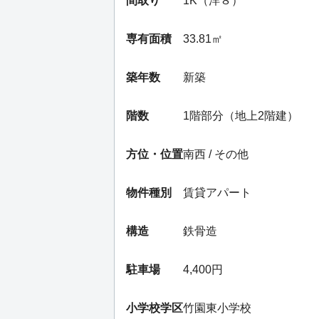
間取り
1K（洋８）
専有面積
33.81㎡
築年数
新築
階数
1階部分（地上2階建）
方位・位置
南西 / その他
物件種別
賃貸アパート
構造
鉄骨造
駐車場
4,400円
小学校学区
竹園東小学校