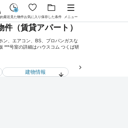
1
最近見た物件
お気に入り
保存した条件
メニュー
約
貸物件（賃貸アパート）
ーホン、エアコン、BS、プロパンガスな
***号室の詳細はハウスコム つくば研
建物情報