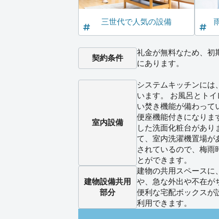
三世代で人気の設備
礼金が無料なため、初
契約条件
にあります。
システムキッチンには
います。 お風呂とト
い焚き機能が備わって
便座機能付きになりま
室内設備
した洗面化粧台があり
て、室内洗濯機置場が
されているので、梅雨
とができます。
建物の共用スペースに
建物設備
共用
や、急な外出や不在が
部分
便利な宅配ボックスが
利用できます。