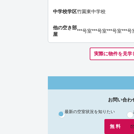
中学校学区
竹園東中学校
他の空き部
***号室
***号室
***号室
***号
屋
実際に物件を見学
お問い合わ
最新の空室状況を知りたい
無 料