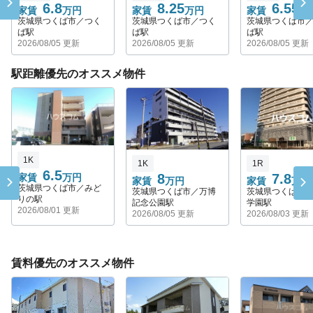
6.8
8.25
6.55
家賃
万円
家賃
万円
家賃
万
茨城県つくば市／つく
茨城県つくば市／つく
茨城県つくば市
ば駅
ば駅
ば駅
2026/08/05 更新
2026/08/05 更新
2026/08/05 更新
駅距離優先のオススメ物件
1K
1K
1R
6.5
8
7.8
家賃
万円
家賃
万円
家賃
万円
茨城県つくば市／みど
茨城県つくば市／万博
茨城県つくば市
りの駅
記念公園駅
学園駅
2026/08/01 更新
2026/08/05 更新
2026/08/03 更新
賃料優先のオススメ物件