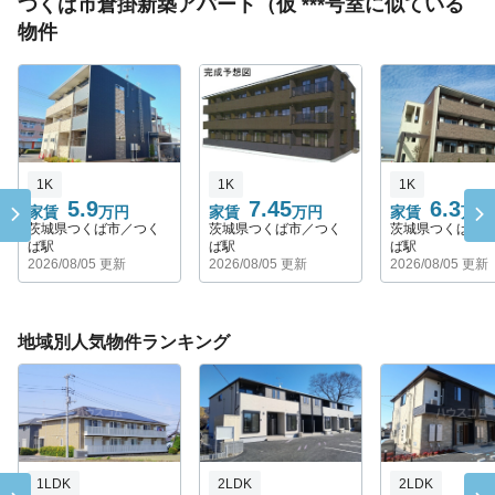
つくば市倉掛新築アパート（仮 ***号室に似ている
物件
1K
1K
1K
5.9
7.45
6.3
家賃
万円
家賃
万円
家賃
万円
茨城県つくば市／つく
茨城県つくば市／つく
茨城県つくば市
ば駅
ば駅
ば駅
2026/08/05 更新
2026/08/05 更新
2026/08/05 更新
地域別人気物件ランキング
1LDK
2LDK
2LDK