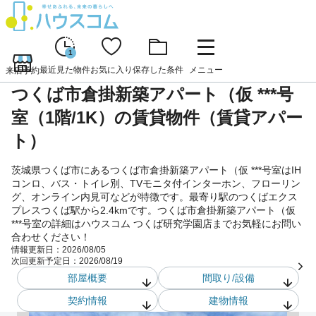
1
最近見た物件
お気に入り
保存した条件
メニュー
来店予約
つくば市倉掛新築アパート（仮 ***号
室（1階/1K）の賃貸物件（賃貸アパー
ト）
茨城県つくば市にあるつくば市倉掛新築アパート（仮 ***号室はIH
コンロ、バス・トイレ別、TVモニタ付インターホン、フローリン
グ、オンライン内見可などが特徴です。最寄り駅のつくばエクス
プレスつくば駅から2.4kmです。つくば市倉掛新築アパート（仮
***号室の詳細はハウスコム つくば研究学園店までお気軽にお問い
合わせください！
情報更新日：
2026/08/05
次回更新予定日：
2026/08/19
部屋概要
間取り/設備
契約情報
建物情報