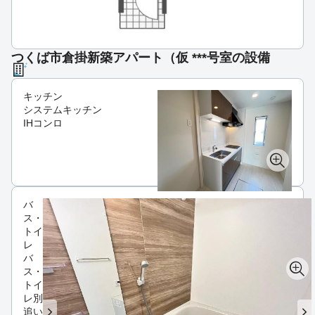
つくば市倉掛新築アパート（仮 ***号室の設備
キッチン
システムキッチン
IHコンロ
バ
ス・
トイ
レ
バ
ス・
トイ
レ別
追い