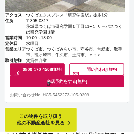
アクセス
つくばエクスプレス「研究学園駅」徒歩1分
住所
〒305-0817
茨城県つくば市研究学園５丁目11−１ サーパスつく
ば研究学園 1階
営業時間
10:00～18:00
定休日
水曜日
営業エリア
つくば市、つくばみらい市、守谷市、常総市、取手
市、龍ヶ崎市、牛久市、土浦市、ｅｔｃ
取引態様
賃貸仲介業
0800-170-4508
問い合わせ
[無料]
[無料]
来店予約をする
[無料]
お問い合わせNo. HC5-5452273-105-0209
この物件を取り扱う
他の不動産会社を見る