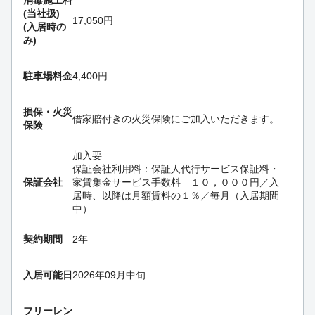
消毒施工料
(当社扱)
17,050円
(入居時の
み)
駐車場料金
4,400円
損保・
火災
借家賠付きの火災保険にご加入いただきます。
保険
加入要
保証会社利用料：保証人代行サービス保証料・
保証会社
家賃集金サービス手数料 １０，０００円／入
居時、以降は月額賃料の１％／毎月（入居期間
中）
契約期間
2年
入居可能日
2026年09月中旬
フリーレン