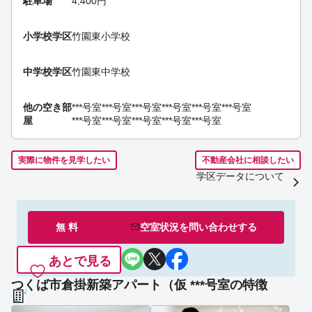
駐車場
4,400円
小学校学区
竹園東小学校
中学校学区
竹園東中学校
他の空き部
***号室
***号室
***号室
***号室
***号室
***号室
屋
***号室
***号室
***号室
***号室
***号室
実際に物件を見学したい
不動産会社に相談したい
学区データについて
無 料
空室状況を
問い合わせ
する
あとで見る
つくば市倉掛新築アパート（仮 ***号室の特徴