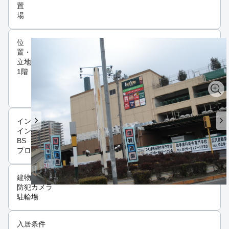
置
場
位
置・
立地
1階
インフラ
インターネット可
BS
プロパンガス
建物設備
防犯カメラ
駐輪場
入居条件