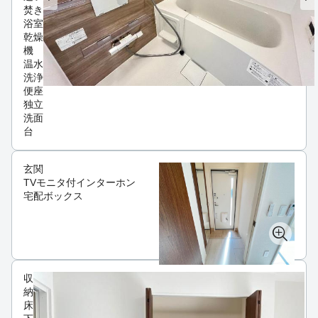
焚き
浴室
乾燥
機
温水
洗浄
便座
独立
洗面
台
玄関
TVモニタ付インターホン
宅配ボックス
収
納
床