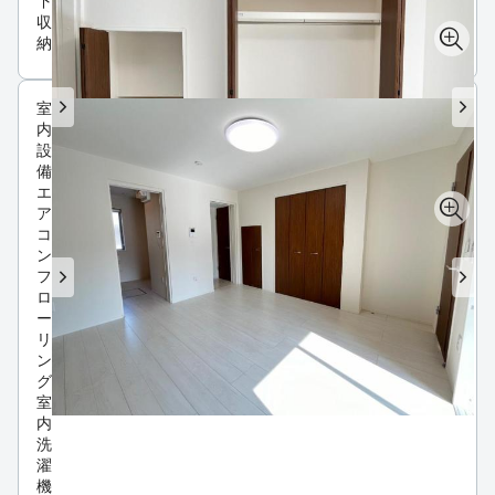
下
収
納
室
内
設
備
エ
ア
コ
ン
フ
ロ
ー
リ
ン
グ
室
内
洗
濯
機