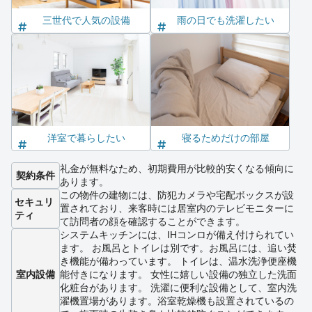
三世代で人気の設備
雨の日でも洗濯したい
洋室で暮らしたい
寝るためだけの部屋
礼金が無料なため、初期費用が比較的安くなる傾向に
契約条件
あります。
この物件の建物には、防犯カメラや宅配ボックスが設
セキュリ
置されており、来客時には居室内のテレビモニターに
ティ
て訪問者の顔を確認することができます。
システムキッチンには、IHコンロが備え付けられてい
ます。 お風呂とトイレは別です。お風呂には、追い焚
き機能が備わっています。 トイレは、温水洗浄便座機
室内設備
能付きになります。 女性に嬉しい設備の独立した洗面
化粧台があります。 洗濯に便利な設備として、室内洗
濯機置場があります。浴室乾燥機も設置されているの