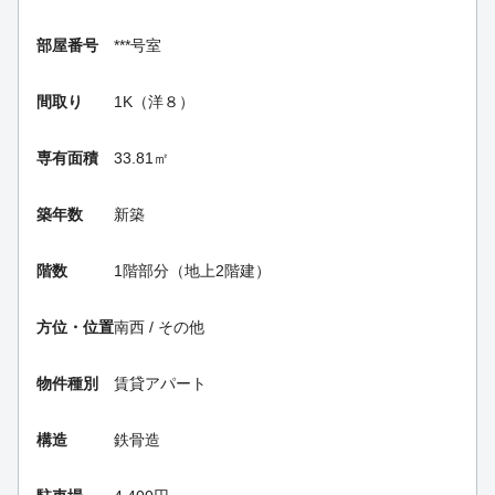
部屋番号
***号室
間取り
1K（洋８）
専有面積
33.81㎡
築年数
新築
階数
1階部分（地上2階建）
方位・位置
南西 / その他
物件種別
賃貸アパート
構造
鉄骨造