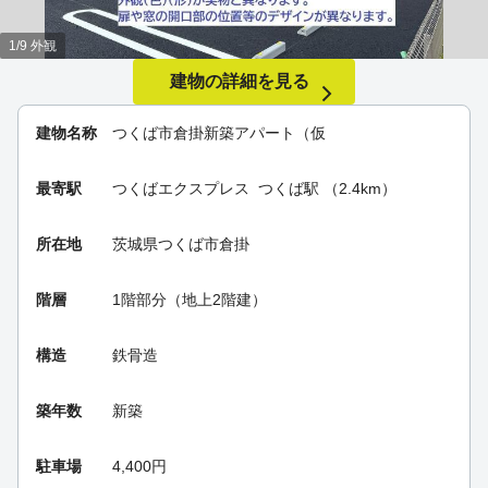
1/9 外観
建物の詳細を見る
建物名称
つくば市倉掛新築アパート（仮
最寄駅
つくばエクスプレス
つくば駅
（2.4km）
所在地
茨城県つくば市倉掛
階層
1階部分（地上2階建）
構造
鉄骨造
築年数
新築
駐車場
4,400円