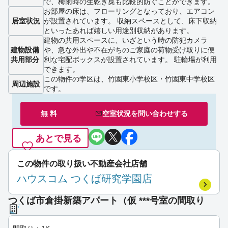
で、梅雨時の生乾き臭も比較的防ぐことができます。
お部屋の床は、フローリングとなっており、エアコン
居室状況
が設置されています。 収納スペースとして、床下収納
といったあれば嬉しい用途別収納があります。
建物の共用スペースに、いざという時の防犯カメラ
建物設備
や、急な外出や不在がちのご家庭の荷物受け取りに便
共用部分
利な宅配ボックスが設置されています。 駐輪場が利用
できます。
この物件の学区は、竹園東小学校区・竹園東中学校区
周辺施設
です。
無 料
空室状況を
問い合わせ
する
あとで見る
この物件の取り扱い不動産会社店舗
ハウスコム つくば研究学園店
つくば市倉掛新築アパート（仮 ***号室の間取り