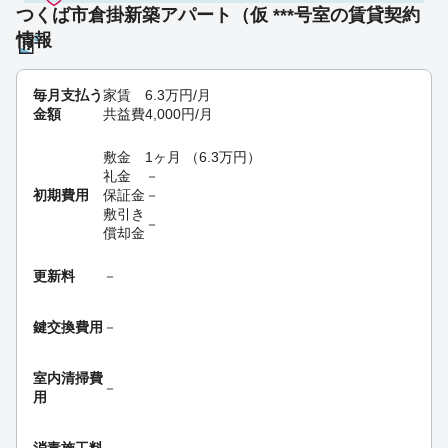
つくば市倉掛新築アパート（仮 ***号室の賃貸契約
情報
毎月支払う
家賃
6.3
万円
/月
金額
共益費
4,000
円
/月
敷金
1ヶ月
（
6.3
万円
）
礼金
－
初期費用
保証金
－
敷引き
－
償却金
更新料
－
鍵交換費用
－
室内清掃費
－
用