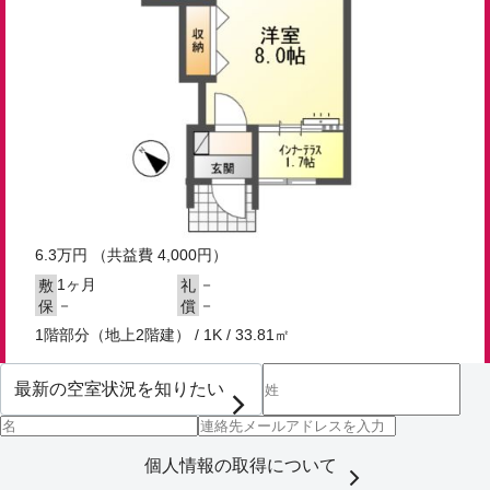
6.3
万円
（共益費 4,000円）
1ヶ月
－
敷
礼
－
－
保
償
1階部分（地上2階建） / 1K / 33.81㎡
個人情報の取得について