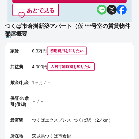
あとで見る
つくば市倉掛新築アパート（仮 ***号室の賃貸物件
部屋概要
家賃
6.3
万円
初期費用を
知りたい
共益費
4,000円
入居可能時期
を知りたい
敷金/礼金
1ヶ月 / －
保証金/
敷
－ / －
引(償却)
最寄駅
つくばエクスプレス
つくば駅
（2.4km）
所在地
茨城県つくば市倉掛