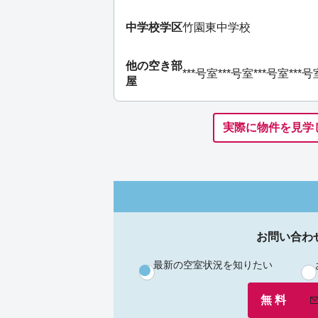
中学校学区
竹園東中学校
他の空き部
***号室
***号室
***号室
***号
屋
実際に物件を見学
お問い合わ
最新の空室状況を知りたい
無 料