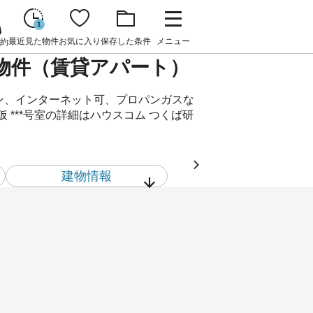
1
最近見た物件
お気に入り
保存した条件
メニュー
約
貸物件（賃貸アパート）
コン、インターネット可、プロパンガスな
***号室の詳細はハウスコム つくば研
建物情報