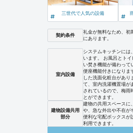
三世代で人気の設備
礼金が無料なため、初
契約条件
にあります。
システムキッチンには
います。 お風呂とト
い焚き機能が備わって
便座機能付きになりま
室内設備
した洗面化粧台があり
て、室内洗濯機置場が
されているので、梅雨
とができます。
建物の共用スペースに
建物設備
共用
や、急な外出や不在が
部分
便利な宅配ボックスが
利用できます。