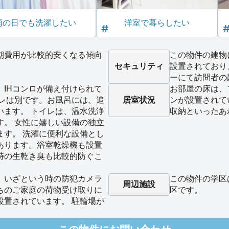
雨の日でも洗濯したい
洋室で暮らしたい
期費用が比較的安くなる傾向
この物件の建物
セキュリティ
設置されており
ーにて訪問者の
、IHコンロが備え付けられて
お部屋の床は、
イレは別です。お風呂には、追
居室状況
ンが設置されて
います。 トイレは、温水洗浄
収納といったあ
す。 女性に嬉しい設備の独立
ます。 洗濯に便利な設備とし
あります。浴室乾燥機も設置
時の生乾き臭も比較的防ぐこ
、いざという時の防犯カメラ
この物件の学区
周辺施設
ちのご家庭の荷物受け取りに
区です。
設置されています。 駐輪場が