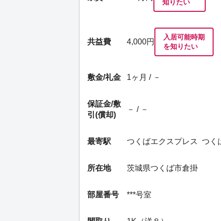
知りたい
入居可能時期
共益費
4,000円
を知りたい
敷金/礼金
1ヶ月 / －
保証金/
敷
－ / －
引(償却)
最寄駅
つくばエクスプレス
つく
所在地
茨城県つくば市倉掛
部屋番号
***号室