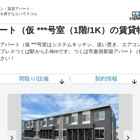
ン・賃貸アパート・
を
探すならハウスコム
来店予
ト（仮 ***号室（1階/1K）の賃
アパート（仮 ***号室はシステムキッチン、追い焚き、エア
レスつくば駅から2.4kmです。つくば市倉掛新築アパート（仮 
さい！
間取り/設備
契約情報