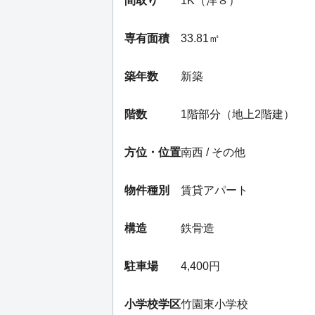
間取り
1K（洋８）
専有面積
33.81㎡
築年数
新築
階数
1階部分（地上2階建）
方位・位置
南西 / その他
物件種別
賃貸アパート
構造
鉄骨造
駐車場
4,400円
小学校学区
竹園東小学校