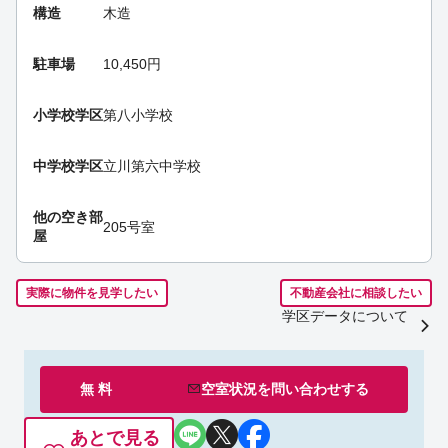
構造
木造
駐車場
10,450円
小学校学区
第八小学校
中学校学区
立川第六中学校
他の空き部
205号室
屋
実際に物件を見学したい
不動産会社に相談したい
学区データについて
無 料
空室状況を
問い合わせ
する
あとで見る