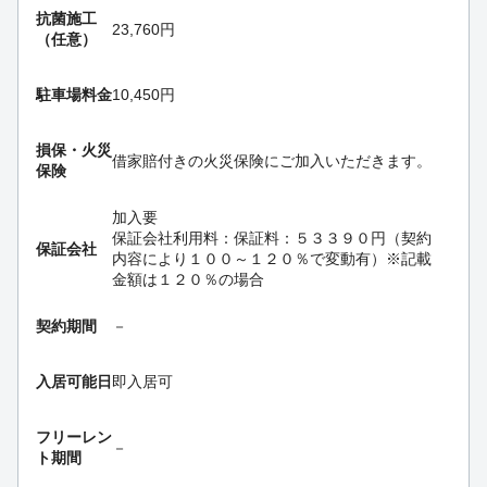
抗菌施工
23,760円
（任意）
駐車場料金
10,450円
損保・
火災
借家賠付きの火災保険にご加入いただきます。
保険
加入要
保証会社利用料：保証料：５３３９０円（契約
保証会社
内容により１００～１２０％で変動有）※記載
金額は１２０％の場合
契約期間
－
入居可能日
即入居可
フリーレン
－
ト期間