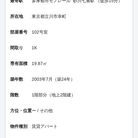
最寄駅
多摩都市モノレール
砂川七番駅
（徒歩15分）
所在地
東京都立川市幸町
部屋番号
102号室
間取り
1K
専有面積
19.87㎡
築年数
2003年7月（築24年）
階数
1階部分（地上2階建）
方位・位置
ー / その他
物件種別
賃貸アパート