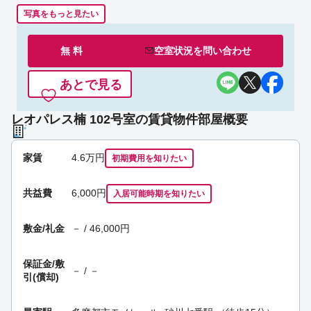
写真をもっと見たい
無 料
空室状況を
問い合わせ
あとで見る
レオパレス楠 102号室の賃貸物件部屋概要
家賃
4.6
万円
初期費用を
知りたい
共益費
6,000円
入居可能時期
を知りたい
敷金/礼金
－ / 46,000円
保証金/
敷
－ / －
引(償却)