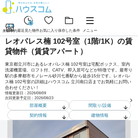
1
最近見た物件
お気に入り
保存した条件
メニュー
来店予約
レオパレス楠 102号室（1階/1K）の賃
貸物件（賃貸アパート）
東京都立川市にあるレオパレス楠 102号室は宅配ボックス、室内
洗濯機置場、ロフト付、CATV、即入居可などが特徴です。最寄り
駅の多摩都市モノレール砂川七番駅から徒歩15分です。レオパレ
ス楠 102号室の詳細はハウスコム 立川南口店までお気軽にお問い
合わせください！
情報更新日：
2026/08/09
次回更新予定日：
2026/08/23
部屋概要
間取り/設備
契約情報
建物情報