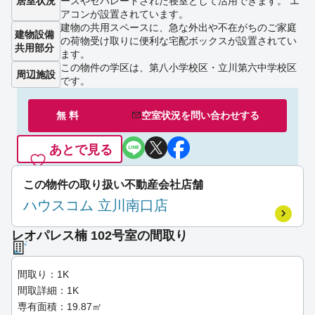
居室状況
ースやセパレートされた寝室として活用できます。 エ
アコンが設置されています。
建物の共用スペースに、急な外出や不在がちのご家庭
建物設備
の荷物受け取りに便利な宅配ボックスが設置されてい
共用部分
ます。
この物件の学区は、第八小学校区・立川第六中学校区
周辺施設
です。
無 料
空室状況を
問い合わせ
する
あとで見る
この物件の取り扱い不動産会社店舗
ハウスコム 立川南口店
レオパレス楠 102号室の間取り
間取り：1K
間取詳細：1K
専有面積：19.87㎡