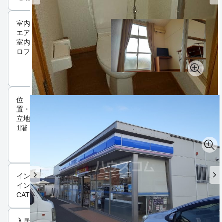
室内設備
エアコン
室内洗濯機置場
ロフト付
位
置・
立地
1階
インフラ
インターネット可
CATV
入居条件