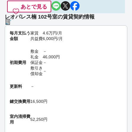
あとで見る
レオパレス楠 102号室の賃貸契約情報
毎月支払う
家賃
4.6
万円
/月
金額
共益費
6,000
円
/月
敷金
－
礼金
46,000
円
初期費用
保証金
－
敷引き
－
償却金
更新料
－
鍵交換費用
16,500円
室内清掃費
52,250円
用