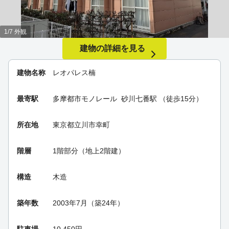
1/7 外観
建物の詳細を見る
建物名称
レオパレス楠
最寄駅
多摩都市モノレール
砂川七番駅
（徒歩15分）
所在地
東京都立川市幸町
階層
1階部分（地上2階建）
構造
木造
築年数
2003年7月（築24年）