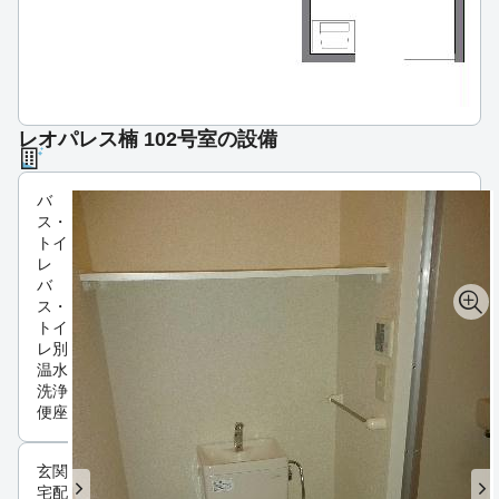
レオパレス楠 102号室の設備
バ
ス・
トイ
レ
バ
ス・
トイ
レ別
温水
洗浄
便座
玄関
宅配ボックス