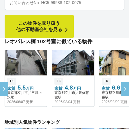
お問い合わせNo. HC5-99988-102-0075
この物件を取り扱う
他の不動産会社を見る
レオパレス楠 102号室に似ている物件
1K
1K
1K
5.5
4.8
6.6
家賃
万円
家賃
万円
家賃
万円
東京都立川市／玉川上
東京都立川市／泉体育
東京都立川市／
水駅
館駅
番駅
2026/08/07 更新
2026/08/04 更新
2026/08/09 更新
地域別人気物件ランキング