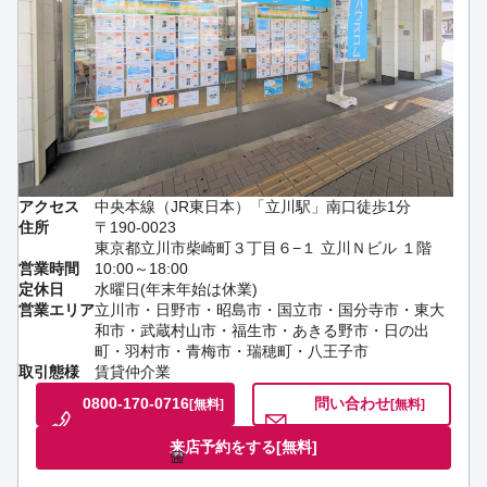
アクセス
中央本線（JR東日本）「立川駅」南口徒歩1分
住所
〒190-0023
東京都立川市柴崎町３丁目６−１ 立川Ｎビル １階
営業時間
10:00～18:00
定休日
水曜日(年末年始は休業)
営業エリア
立川市・日野市・昭島市・国立市・国分寺市・東大
和市・武蔵村山市・福生市・あきる野市・日の出
町・羽村市・青梅市・瑞穂町・八王子市
取引態様
賃貸仲介業
0800-170-0716
問い合わせ
[無料]
[無料]
来店予約をする
[無料]