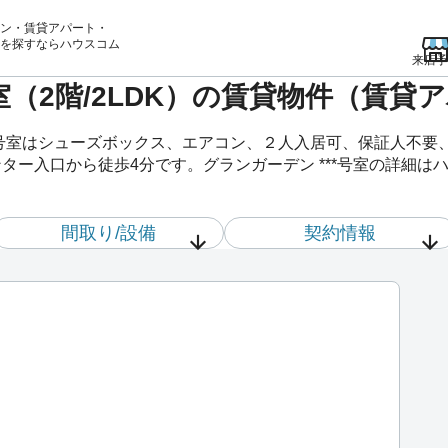
ン・賃貸アパート・
を
探すならハウスコム
来店予
号室（2階/2LDK）の賃貸物件（賃貸
**号室はシューズボックス、エアコン、２人入居可、保証人不
ター入口から徒歩4分です。グランガーデン ***号室の詳細は
間取り/設備
契約情報