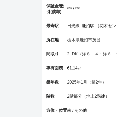
保証金/
敷
*** / ***
引(償却)
最寄駅
日光線
鹿沼駅
（花木セン
所在地
栃木県鹿沼市茂呂
間取り
2LDK（洋８．４・洋６
専有面積
61.14㎡
築年数
2025年1月（築2年）
階数
2階部分（地上2階建）
方位・位置
南 / その他