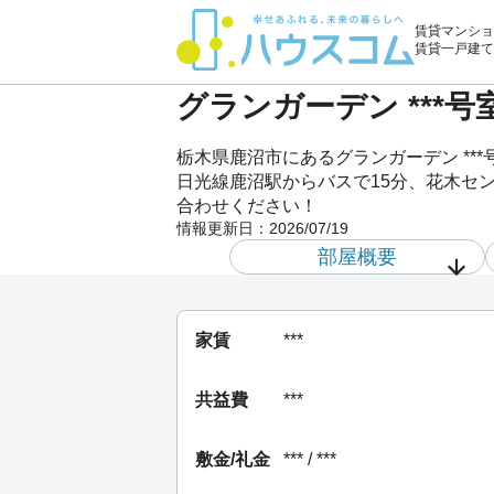
賃貸マンショ
賃貸一戸建て
グランガーデン ***
栃木県鹿沼市にあるグランガーデン *
日光線鹿沼駅からバスで15分、花木セン
合わせください！
情報更新日：
2026/07/19
部屋概要
家賃
***
共益費
***
敷金/礼金
*** / ***