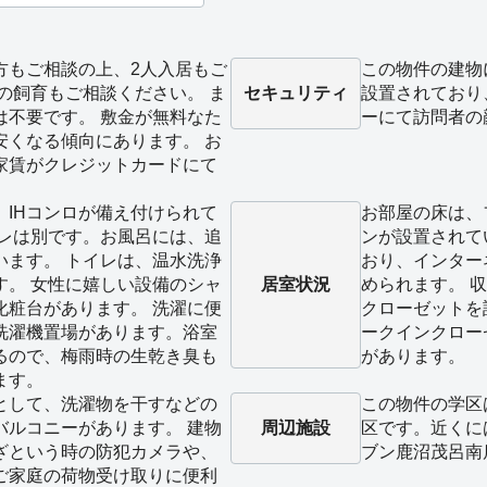
方もご相談の上、2人入居もご
この物件の建物
の飼育もご相談ください。 ま
セキュリティ
設置されており
は不要です。 敷金が無料なた
ーにて訪問者の
安くなる傾向にあります。 お
家賃がクレジットカードにて
、IHコンロが備え付けられて
お部屋の床は、
イレは別です。お風呂には、追
ンが設置されて
います。 トイレは、温水洗浄
おり、インター
す。 女性に嬉しい設備のシャ
居室状況
められます。 
化粧台があります。 洗濯に便
クローゼットを
洗濯機置場があります。浴室
ークインクロー
るので、梅雨時の生乾き臭も
があります。
ます。
として、洗濯物を干すなどの
この物件の学区
バルコニーがあります。 建物
周辺施設
区です。近くに
ざという時の防犯カメラや、
ブン鹿沼茂呂南
ご家庭の荷物受け取りに便利