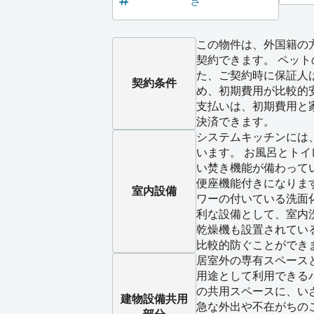
き
この物件は、外国籍の
契約できます。 ペット
た、ご契約時に保証人
契約条件
め、初期費用が比較的
支払いは、初期費用と
決済できます。
システムキッチンには
います。 お風呂とト
い焚き機能が備わって
便座機能付きになりま
室内設備
ワーの付いている洗面
利な設備として、室内
乾燥機も設置されてい
比較的防ぐことができ
居室外の専有スペース
用途として利用できる
の共用スペースに、い
建物設備
共用
急な外出や不在がちの