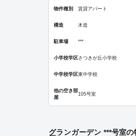
物件種別
賃貸アパート
構造
木造
駐車場
***
小学校学区
さつきが丘小学校
中学校学区
東中学校
他の空き部
105号室
屋
グランガーデン ***号室の