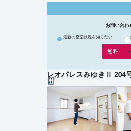
お問い合わ
最新の空室状況を知りたい
無 料
レオパレスみゆきⅡ 204