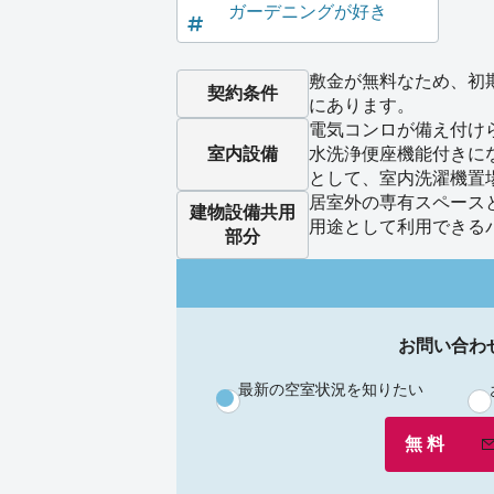
ガーデニングが好き
敷金が無料なため、初
契約条件
にあります。
電気コンロが備え付け
室内設備
水洗浄便座機能付きに
として、室内洗濯機置
居室外の専有スペース
建物設備
共用
用途として利用できる
部分
お問い合わ
最新の空室状況を知りたい
無 料