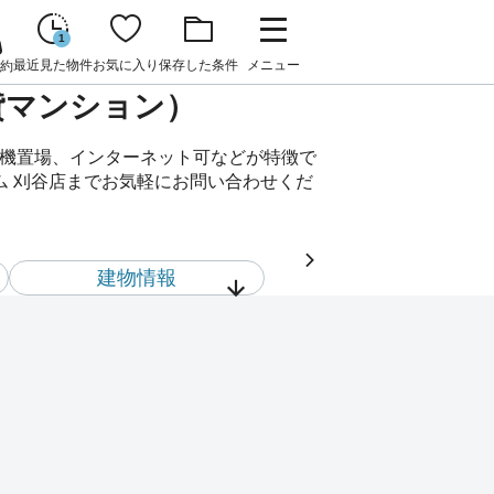
1
最近見た物件
お気に入り
保存した条件
メニュー
約
賃貸マンション）
濯機置場、インターネット可などが特徴で
ム 刈谷店までお気軽にお問い合わせくだ
建物情報