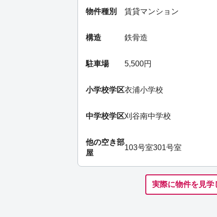
物件種別
賃貸マンション
構造
鉄骨造
駐車場
5,500円
小学校学区
衣浦小学校
中学校学区
刈谷南中学校
他の空き部
103号室
301号室
屋
実際に物件を見学