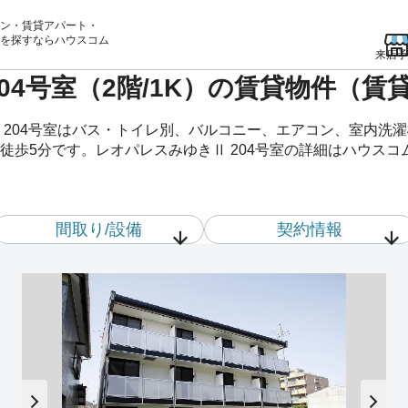
ン・賃貸アパート・
を
探すならハウスコム
来店予
04号室（2階/1K）の賃貸物件（
 204号室はバス・トイレ別、バルコニー、エアコン、室内洗
徒歩5分です。レオパレスみゆきⅡ 204号室の詳細はハウスコ
間取り/設備
契約情報