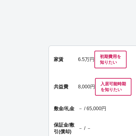
初期費用を
家賃
6.5
万円
知りたい
入居可能時期
共益費
8,000円
を知りたい
敷金/礼金
－ / 65,000円
保証金/
敷
－ / －
引(償却)