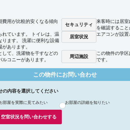
期費用が比較的安くなる傾向
来客時には居室
セキュリティ
を確認すること
られています。 トイレは、温
エアコンが設置
居室状況
なります。 洗濯に便利な設備
場があります。
として、洗濯物を干すなどの
この物件の学区
周辺施設
バルコニーがあります。
です。
この物件にお問い合わせ
せの内容を選択してください
お部屋を実際に見てみたい
お部屋の詳細を知りたい
空室状況を
問い合わせ
する