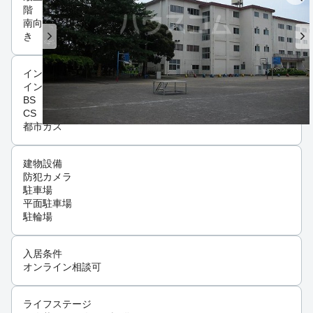
階
南向
き
インフラ
インターネット可
BS
CS
都市ガス
建物設備
防犯カメラ
駐車場
平面駐車場
駐輪場
入居条件
オンライン相談可
ライフステージ