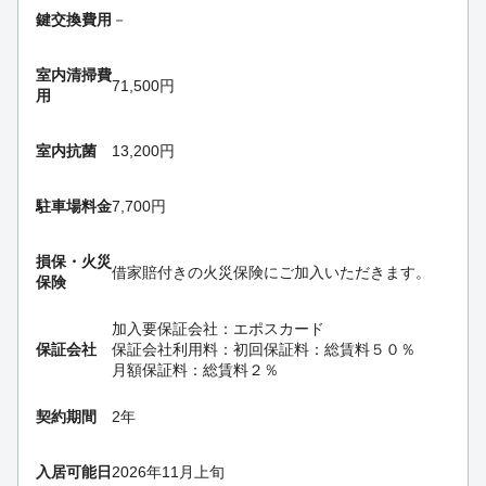
鍵交換費用
－
室内清掃費
71,500円
用
室内抗菌
13,200円
駐車場料金
7,700円
損保・
火災
借家賠付きの火災保険にご加入いただきます。
保険
加入要
保証会社：エポスカード
保証会社
保証会社利用料：初回保証料：総賃料５０％
月額保証料：総賃料２％
契約期間
2年
入居可能日
2026年11月上旬