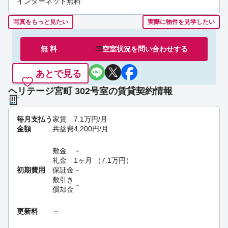
インターネット無料
写真をもっと見たい
実際に物件を見学したい
無 料
空室状況を
問い合わせ
する
あとで見る
ヘリテージ宮町 302号室の賃貸契約情報
毎月支払う
家賃
7.1
万円
/月
金額
共益費
4,200
円
/月
敷金
－
礼金
1ヶ月
（
7.1
万円
）
初期費用
保証金
－
敷引き
－
償却金
更新料
－