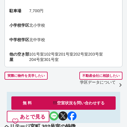
駐車場
7,700円
小学校学区
北小学校
中学校学区
北中学校
他の空き部
101号室
102号室
201号室
202号室
203号室
屋
204号室
301号室
実際に物件を見学したい
不動産会社に相談したい
学区データについて
無 料
空室状況を
問い合わせ
する
あとで見る
ヘリテージ宮町 302号室の特徴