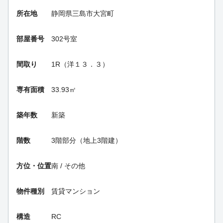
所在地
静岡県三島市大宮町
部屋番号
302号室
間取り
1R（洋１３．３）
専有面積
33.93㎡
築年数
新築
階数
3階部分（地上3階建）
方位・位置
南 / その他
物件種別
賃貸マンション
構造
RC