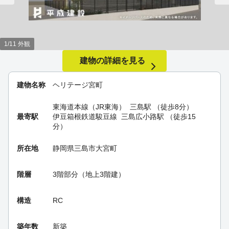
1/11 外観
建物の詳細を見る
建物名称
ヘリテージ宮町
東海道本線（JR東海）
三島駅
（徒歩8分）
最寄駅
伊豆箱根鉄道駿豆線
三島広小路駅
（徒歩15
分）
所在地
静岡県三島市大宮町
階層
3階部分（地上3階建）
構造
RC
築年数
新築