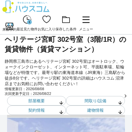
1
最近見た物件
お気に入り
保存した条件
メニュー
来店予約
ヘリテージ宮町 302号室（3階/1R）の
賃貸物件（賃貸マンション）
静岡県三島市にあるヘリテージ宮町 302号室はオートロック、ウ
ォークインクローゼット、インターネット可、平面駐車場、駐輪
場などが特徴です。最寄り駅の東海道本線（JR東海）三島駅から
徒歩8分です。ヘリテージ宮町 302号室の詳細はハウスコム 沼津
店までお気軽にお問い合わせください！
情報更新日：
2026/08/08
次回更新予定日：
2026/08/22
部屋概要
間取り/設備
契約情報
建物情報