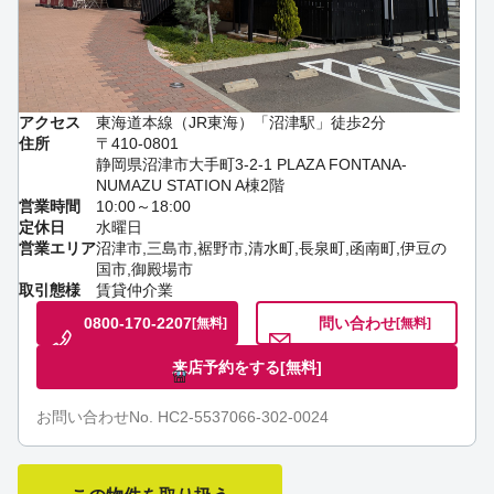
アクセス
東海道本線（JR東海）「沼津駅」徒歩2分
住所
〒410-0801
静岡県沼津市大手町3-2-1 PLAZA FONTANA-
NUMAZU STATION A棟2階
営業時間
10:00～18:00
定休日
水曜日
営業エリア
沼津市,三島市,裾野市,清水町,長泉町,函南町,伊豆の
国市,御殿場市
取引態様
賃貸仲介業
0800-170-2207
問い合わせ
[無料]
[無料]
来店予約をする
[無料]
お問い合わせNo. HC2-5537066-302-0024