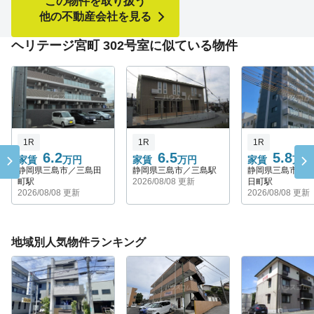
この物件を取り扱う
他の不動産会社を見る
ヘリテージ宮町 302号室に似ている物件
1R
1R
1R
6.2
6.5
5.8
家賃
万円
家賃
万円
家賃
万円
静岡県三島市／三島田
静岡県三島市／三島駅
静岡県三島市／
町駅
2026/08/08 更新
日町駅
2026/08/08 更新
2026/08/08 更新
地域別人気物件ランキング