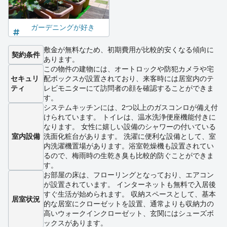
ガーデニングが好き
敷金が無料なため、初期費用が比較的安くなる傾向に
契約条件
あります。
この物件の建物には、オートロックや防犯カメラや宅
セキュリ
配ボックスが設置されており、来客時には居室内のテ
ティ
レビモニターにて訪問者の顔を確認することができま
す。
システムキッチンには、2つ以上のガスコンロが備え付
けられています。 トイレは、温水洗浄便座機能付きに
なります。 女性に嬉しい設備のシャワーの付いている
室内設備
洗面化粧台があります。 洗濯に便利な設備として、室
内洗濯機置場があります。浴室乾燥機も設置されてい
るので、梅雨時の生乾き臭も比較的防ぐことができま
す。
お部屋の床は、フローリングとなっており、エアコン
が設置されています。 インターネットも無料で入居後
すぐ生活が始められます。 収納スペースとして、基本
居室状況
的な居室にクローゼットを設置、通常よりも収納力の
高いウォークインクローゼット、玄関にはシューズボ
ックスがあります。