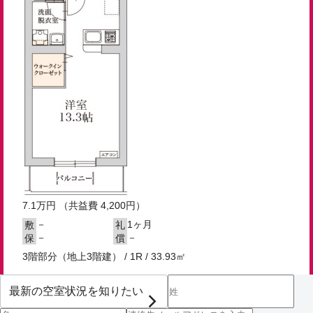
7.1
万円
（共益費 4,200円）
－
1ヶ月
敷
礼
－
－
保
償
3階部分（地上3階建） / 1R / 33.93㎡