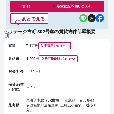
無 料
空室状況を
問い合わせ
あとで見る
ヘリテージ宮町 302号室の賃貸物件部屋概要
家賃
7.1
万円
初期費用を
知りたい
共益費
4,200円
入居可能時期
を知りたい
敷金/礼金
－ / 1ヶ月
保証金/
敷
－ / －
引(償却)
東海道本線（JR東海）
三島駅
（徒歩8分）
最寄駅
伊豆箱根鉄道駿豆線
三島広小路駅
（徒歩15
分）