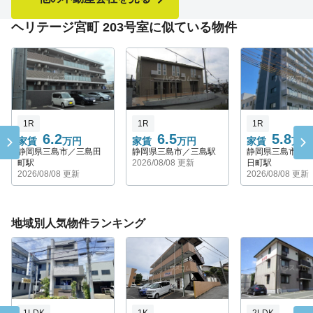
ヘリテージ宮町 203号室に似ている物件
1R
1R
1R
6.2
6.5
5.8
家賃
万円
家賃
万円
家賃
万円
静岡県三島市／三島田
静岡県三島市／三島駅
静岡県三島市／
町駅
2026/08/08 更新
日町駅
2026/08/08 更新
2026/08/08 更新
地域別人気物件ランキング
1LDK
1K
2LDK