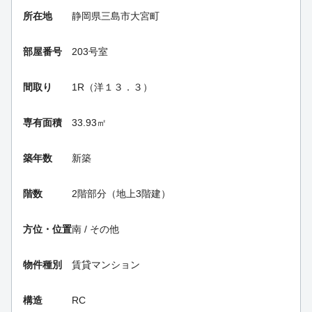
所在地
静岡県三島市大宮町
部屋番号
203号室
間取り
1R（洋１３．３）
専有面積
33.93㎡
築年数
新築
階数
2階部分（地上3階建）
方位・位置
南 / その他
物件種別
賃貸マンション
構造
RC