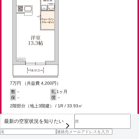
7
万円
（共益費 4,200円）
－
1ヶ月
敷
礼
－
－
保
償
2階部分（地上3階建） / 1R / 33.93㎡