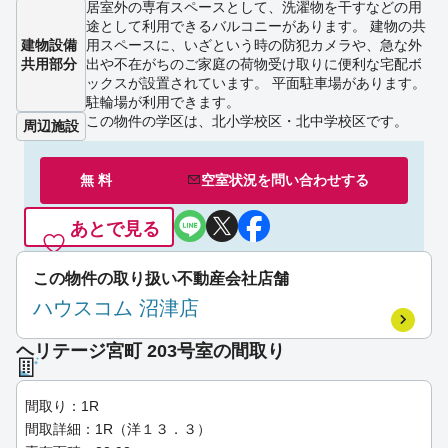
居室外の専有スペースとして、洗濯物を干すなどの用
途として利用できるバルコニーがあります。 建物の共
建物設備
用スペースに、いざという時の防犯カメラや、急な外
共用部分
出や不在がちのご家庭の荷物受け取りに便利な宅配ボ
ックスが設置されています。 平面駐車場があります。
駐輪場が利用できます。
この物件の学区は、北小学校区・北中学校区です。
周辺施設
無 料
空室状況を
問い合わせ
する
あとで見る
この物件の取り扱い不動産会社店舗
ハウスコム 沼津店
ヘリテージ宮町 203号室の間取り
間取り：1R
間取詳細：1R（洋１３．３）