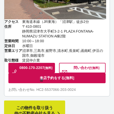
アクセス
東海道本線（JR東海）「沼津駅」徒歩2分
住所
〒410-0801
静岡県沼津市大手町3-2-1 PLAZA FONTANA-
NUMAZU STATION A棟2階
営業時間
10:00～18:00
定休日
水曜日
営業エリア
沼津市,三島市,裾野市,清水町,長泉町,函南町,伊豆の
国市,御殿場市
取引態様
賃貸仲介業
0800-170-2207
問い合わせ
[無料]
[無料]
来店予約をする
[無料]
お問い合わせNo. HC2-5537066-203-0024
この物件を取り扱う
他の不動産会社を見る