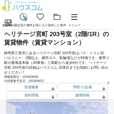
1
最近見た物件
お気に入り
保存した条件
メニュー
来店予約
ヘリテージ宮町 203号室（2階/1R）の
賃貸物件（賃貸マンション）
静岡県三島市にあるヘリテージ宮町 203号室はバス・トイレ別、
バルコニー、2階以上、都市ガス、駐輪場などが特徴です。最寄り
駅の東海道本線（JR東海）三島駅から徒歩8分です。ヘリテージ
宮町 203号室の詳細はハウスコム 沼津店までお気軽にお問い合わ
せください！
情報更新日：
2026/08/08
次回更新予定日：
2026/08/22
部屋概要
間取り/設備
契約情報
建物情報