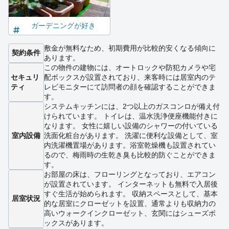
ガーデニングが好き
敷金が無料なため、初期費用が比較的安くなる傾向に
契約条件
あります。
この物件の建物には、オートロックや防犯カメラや宅
セキュリ
配ボックスが設置されており、来客時には居室内のテ
ティ
レビモニターにて訪問者の顔を確認することができま
す。
システムキッチンには、2つ以上のガスコンロが備え付
けられています。 トイレは、温水洗浄便座機能付きに
なります。 女性に嬉しい設備のシャワーの付いている
室内設備
洗面化粧台があります。 洗濯に便利な設備として、室
内洗濯機置場があります。浴室乾燥機も設置されてい
るので、梅雨時の生乾き臭も比較的防ぐことができま
す。
お部屋の床は、フローリングとなっており、エアコン
が設置されています。 インターネットも無料で入居後
すぐ生活が始められます。 収納スペースとして、基本
居室状況
的な居室にクローゼットを設置、通常よりも収納力の
高いウォークインクローゼット、玄関にはシューズボ
ックスがあります。