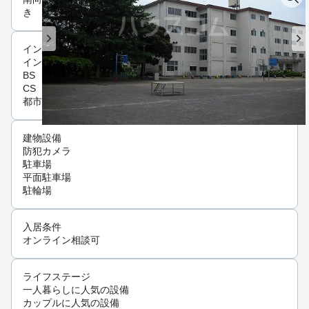
き
インフラ
インターネット可
BS
CS
都市ガス
建物設備
防犯カメラ
駐車場
平面駐車場
駐輪場
入居条件
オンライン相談可
ライフステージ
一人暮らしに人気の設備
カップルに人気の設備