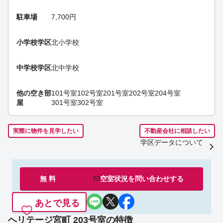
駐車場
7,700円
小学校学区
北小学校
中学校学区
北中学校
他の空き部
101号室
102号室
201号室
202号室
204号室
屋
301号室
302号室
実際に物件を見学したい
不動産会社に相談したい
学区データについて
無 料
空室状況を
問い合わせ
する
あとで見る
ヘリテージ宮町 203号室の特徴