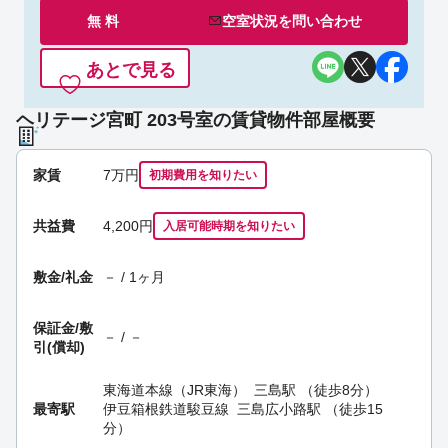
無 料
空室状況を
問い合わせ
あとで見る
ヘリテージ宮町 203号室の賃貸物件部屋概要
家賃
7
万円
初期費用を
知りたい
共益費
4,200円
入居可能時期
を知りたい
敷金/礼金
－ / 1ヶ月
保証金/
敷
－ / －
引(償却)
東海道本線（JR東海）
三島駅
（徒歩8分）
最寄駅
伊豆箱根鉄道駿豆線
三島広小路駅
（徒歩15
分）