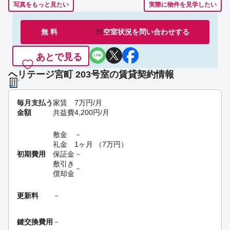
写真をもっと見たい
実際に物件を見学したい
無 料
空室状況を
問い合わせ
する
あとで見る
ヘリテージ宮町 203号室の賃貸契約情報
毎月支払う
家賃
7
万円
/月
金額
共益費
4,200
円
/月
敷金
－
礼金
1ヶ月
（
7
万円
）
初期費用
保証金
－
敷引き
－
償却金
更新料
－
鍵交換費用
－