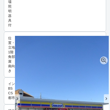
場
照
明
器
具
付
位
置・
立地
1階
角部
屋
南向
き
インフラ
BS
CS
都市ガス