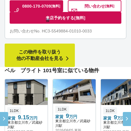
0800-170-0709
問い合わせ
[無料]
[無料]
来店予約をする
[無料]
お問い合わせNo. HC3-5549884-01010-0033
この物件を取り扱う
他の不動産会社を見る
ベル ブライト 101号室に似ている物件
1LDK
1LDK
1LDK
9
9.15
9
家賃
万円
家賃
万円
家賃
万円
東京都立川市／武蔵砂
東京都立川市／武蔵砂
東京都立川市／
川駅
川駅
川駅
2026/08/05 更新