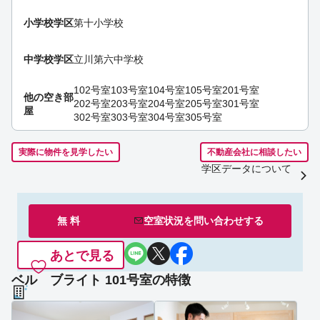
小学校学区
第十小学校
中学校学区
立川第六中学校
102号室
103号室
104号室
105号室
201号室
他の空き部
202号室
203号室
204号室
205号室
301号室
屋
302号室
303号室
304号室
305号室
実際に物件を見学したい
不動産会社に相談したい
学区データについて
無 料
空室状況を
問い合わせ
する
あとで見る
ベル ブライト 101号室の特徴