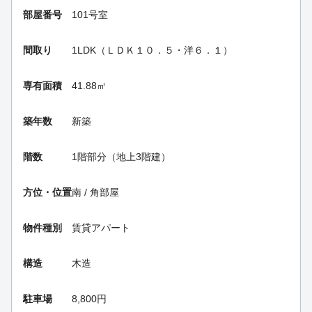
部屋番号
101号室
間取り
1LDK（ＬＤＫ１０．５・洋６．１）
専有面積
41.88㎡
築年数
新築
階数
1階部分（地上3階建）
方位・位置
南 / 角部屋
物件種別
賃貸アパート
構造
木造
駐車場
8,800円