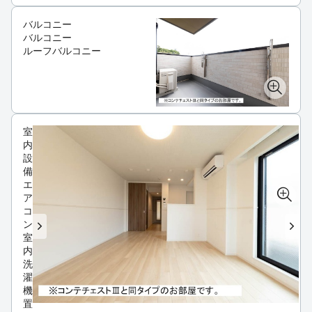
バルコニー
バルコニー
ルーフバルコニー
室
内
設
備
エ
ア
コ
ン
室
内
洗
濯
機
置