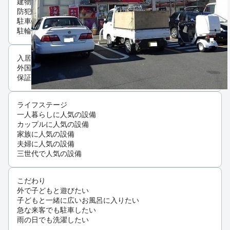
建物設備
防犯カメラ
駐車2台以上可
駐輪場
入居条件
外国人可・相談
保証人不要
ライフステージ
一人暮らしに人気の設備
カップルに人気の設備
家族に人気の設備
夫婦に人気の設備
三世代で人気の設備
こだわり
外で子どもと遊びたい
子どもと一緒に広いお風呂に入りたい
急な来客でも駐車したい
雨の日でも洗濯したい