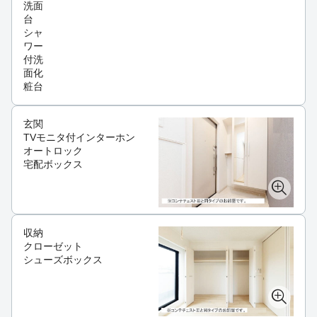
洗面
台
シャ
ワー
付洗
面化
粧台
玄関
TVモニタ付インターホン
オートロック
宅配ボックス
収納
クローゼット
シューズボックス