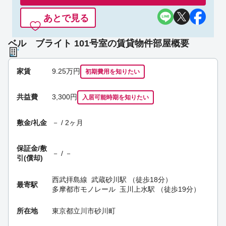
あとで見る
ベル ブライト 101号室の賃貸物件部屋概要
家賃
9.25
万円
初期費用を
知りたい
共益費
3,300円
入居可能時期
を知りたい
敷金/礼金
－ / 2ヶ月
保証金/
敷
－ / －
引(償却)
西武拝島線
武蔵砂川駅
（徒歩18分）
最寄駅
多摩都市モノレール
玉川上水駅
（徒歩19分）
所在地
東京都立川市砂川町