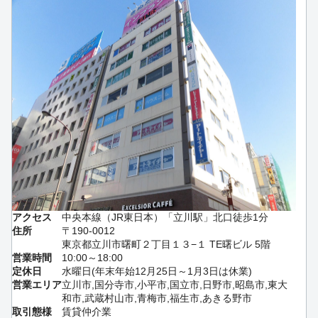
アクセス
中央本線（JR東日本）「立川駅」北口徒歩1分
住所
〒190-0012
東京都立川市曙町２丁目１３−１ TE曙ビル 5階
営業時間
10:00～18:00
定休日
水曜日(年末年始12月25日～1月3日は休業)
営業エリア
立川市,国分寺市,小平市,国立市,日野市,昭島市,東大
和市,武蔵村山市,青梅市,福生市,あきる野市
取引態様
賃貸仲介業