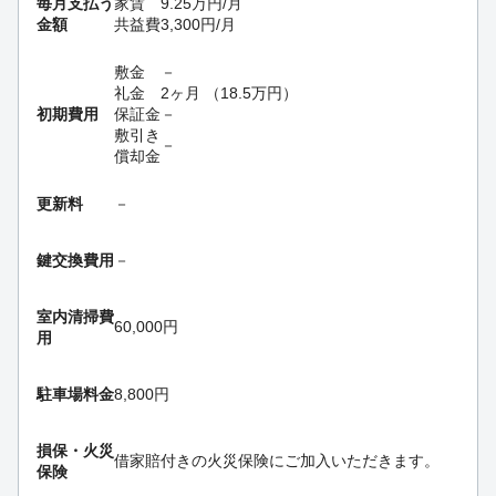
毎月支払う
家賃
9.25
万円
/月
金額
共益費
3,300
円
/月
敷金
－
礼金
2ヶ月
（
18.5
万円
）
初期費用
保証金
－
敷引き
－
償却金
更新料
－
鍵交換費用
－
室内清掃費
60,000円
用
駐車場料金
8,800円
損保・
火災
借家賠付きの火災保険にご加入いただきます。
保険