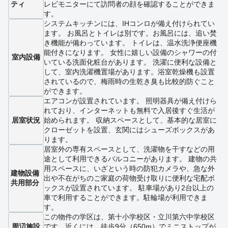
ティ
レビモニターにて訪問者の顔を確認することができま
す。
システムキッチンには、IHコンロが備え付けられてい
ます。 お風呂とトイレは別です。お風呂には、追い焚
き機能が備わっています。 トイレは、温水洗浄便座機
能付きになります。 女性に嬉しい設備のシャワーの付
室内設備
いている洗面化粧台があります。 洗濯に便利な設備と
して、室内洗濯機置場があります。浴室乾燥機も設置
されているので、梅雨時の生乾き臭も比較的防ぐこと
ができます。
エアコンが設置されています。 照明器具が備え付けら
れており、インターネットも無料で入居後すぐ生活が
居室状況
始められます。 収納スペースとして、基本的な居室に
クローゼットを設置、玄関にはシューズボックスがあ
ります。
居室外の専有スペースとして、洗濯物を干すなどの用
途として利用できるバルコニーがあります。 建物の共
用スペースに、いざという時の防犯カメラや、急な外
建物設備
出や不在がちのご家庭の荷物受け取りに便利な宅配ボ
共用部分
ックスが設置されています。 駐車場があり2台以上の
車で利用することができます。駐輪場が利用できま
す。
この物件の学区は、第十小学校区・立川第六中学校区
周辺施設
です。近くには、徒歩9分（650m）でミニストップが