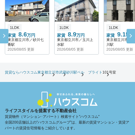
1LDK
1LDK
1LDK
8.6
8.9
9.15
家賃
万円
家賃
万円
家賃
万
東京都立川市／砂川七
東京都立川市／玉川上
東京都立川市／
番駅
水駅
川駅
2026/08/05 更新
2026/08/05 更新
2026/08/05 更新
賃貸ならハウスコム
東京都
立川市
武蔵砂川駅
ベル ブライト
101号室
ライフスタイルを提案する不動産会社
賃貸物件（マンション･アパート）検索サイト"ハウスコム"
全国200店舗以上の"ハウスコムグループ"は、最新の賃貸マンション・賃貸ア
パートの賃貸住宅情報をご紹介しています。