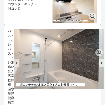
カウンターキッチン
IHコンロ
バ
ス・
トイ
レ
バ
ス・
トイ
レ別
追い
焚き
浴室
乾燥
機
温水
洗浄
便座
独立