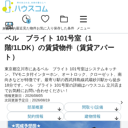
1
最近見た物件
お気に入り
保存した条件
メニュー
来店予約
ベル ブライト 101号室（1
階/1LDK）の賃貸物件（賃貸アパー
ト）
東京都立川市にあるベル ブライト 101号室はシステムキッチ
ン、TVモニタ付インターホン、オートロック、クローゼット、南
向きなどが特徴です。最寄り駅の西武拝島線武蔵砂川駅から徒歩
18分です。ベル ブライト 101号室の詳細はハウスコム 立川店ま
でお気軽にお問い合わせください！
情報更新日：
2026/08/05
次回更新予定日：
2026/08/19
部屋概要
間取り/設備
契約情報
建物情報