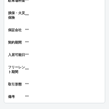
駐車場料金
***
損保・
火災
***
保険
保証会社
***
契約期間
***
入居可能日
***
フリーレン
***
ト期間
取引形態
***
備考
***