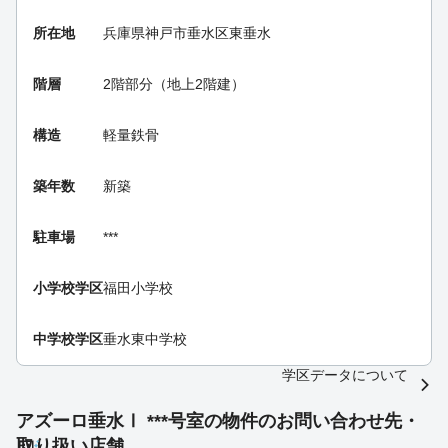
所在地
兵庫県神戸市垂水区東垂水
階層
2階部分（地上2階建）
構造
軽量鉄骨
築年数
新築
駐車場
***
小学校学区
福田小学校
中学校学区
垂水東中学校
学区データについて
アズーロ垂水Ⅰ ***号室の物件のお問い合わせ先・
取り扱い店舗