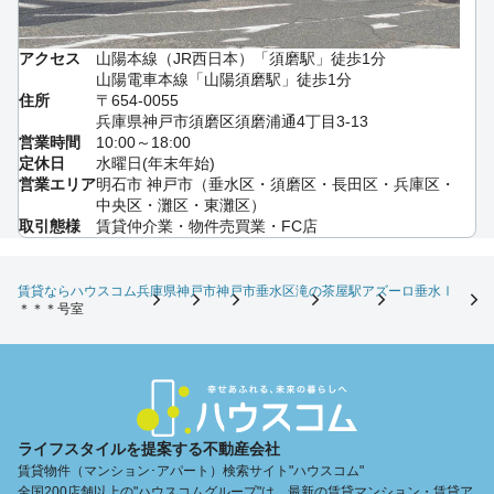
アクセス
山陽本線（JR西日本）「須磨駅」徒歩1分
山陽電車本線「山陽須磨駅」徒歩1分
住所
〒654-0055
兵庫県神戸市須磨区須磨浦通4丁目3-13
営業時間
10:00～18:00
定休日
水曜日(年末年始)
営業エリア
明石市 神戸市（垂水区・須磨区・長田区・兵庫区・
中央区・灘区・東灘区）
取引態様
賃貸仲介業・物件売買業・FC店
賃貸ならハウスコム
兵庫県
神戸市
神戸市垂水区
滝の茶屋駅
アズーロ垂水Ⅰ
＊＊＊号室
ライフスタイルを提案する不動産会社
賃貸物件（マンション･アパート）検索サイト"ハウスコム"
全国200店舗以上の"ハウスコムグループ"は、最新の賃貸マンション・賃貸ア