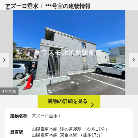
アズーロ垂水Ⅰ ***号室の建物情報
1/4 外観
建物の詳細を見る
建物名称
アズーロ垂水Ⅰ
山陽電車本線
滝の茶屋駅
（徒歩17分）
最寄駅
山陽電車本線
東垂水駅
（徒歩17分）