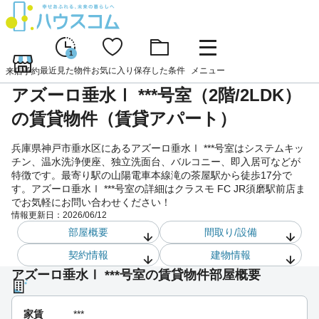
1
最近見た物件
お気に入り
保存した条件
メニュー
来店予約
アズーロ垂水Ⅰ ***号室（2階/2LDK）
の賃貸物件（賃貸アパート）
兵庫県神戸市垂水区にあるアズーロ垂水Ⅰ ***号室はシステムキッ
チン、温水洗浄便座、独立洗面台、バルコニー、即入居可などが
特徴です。最寄り駅の山陽電車本線滝の茶屋駅から徒歩17分で
す。アズーロ垂水Ⅰ ***号室の詳細はクラスモ FC JR須磨駅前店ま
でお気軽にお問い合わせください！
情報更新日：
2026/06/12
部屋概要
間取り/設備
契約情報
建物情報
アズーロ垂水Ⅰ ***号室の賃貸物件部屋概要
家賃
***