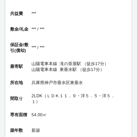
共益費
***
敷金/礼金
*** / ***
保証金/
敷
*** / ***
引(償却)
山陽電車本線
滝の茶屋駅
（徒歩17分）
最寄駅
山陽電車本線
東垂水駅
（徒歩17分）
所在地
兵庫県神戸市垂水区東垂水
2LDK（ＬＤＫ１１．９・洋５．５・洋５．
間取り
１）
専有面積
54.00㎡
築年数
新築