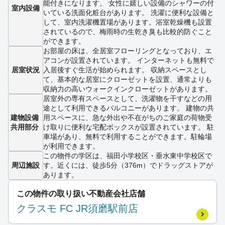
能付きになります。 女性に嬉しい設備のシャワーの付
室内設備
いている洗面化粧台があります。 洗濯に便利な設備と
して、室内洗濯機置場があります。浴室乾燥機も設置
されているので、梅雨時の生乾き臭も比較的防ぐこと
ができます。
お部屋の床は、全居室フローリングとなっており、エ
アコンが設置されています。 インターネットも無料で
居室状況
入居後すぐ生活が始められます。 収納スペースとし
て、基本的な居室にクローゼットを設置、通常よりも
収納力の高いウォークインクローゼットがあります。
居室外の専有スペースとして、洗濯物を干すなどの用
途として利用できるバルコニーがあります。 建物の共
建物設備
用スペースに、急な外出や不在がちのご家庭の荷物受
共用部分
け取りに便利な宅配ボックスが設置されています。 駐
車場があり、無料で利用することができます。駐輪場
が利用できます。
この物件の学区は、福田小学校区・垂水東中学校区で
周辺施設
す。近くには、徒歩5分（376m）でドラッグストアが
あります。
この物件の取り扱い不動産会社店舗
クラスモ FC JR須磨駅前店