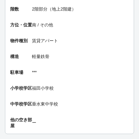
階数
2階部分（地上2階建）
方位・位置
南 / その他
物件種別
賃貸アパート
構造
軽量鉄骨
駐車場
***
小学校学区
福田小学校
中学校学区
垂水東中学校
他の空き部
ー
屋