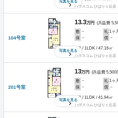
写真を
見る
ハウスコム ひばりヶ丘店
13.3
万円
(共益費 5,5
－
1ヶ
敷
礼
104号室
－
－
保
償
1階 / 1LDK / 47.16㎡
写真を
見る
ハウスコム ひばりヶ丘店
13
万円
(共益費 5,500
－
1ヶ
敷
礼
201号室
－
－
保
償
2階 / 1LDK / 41.94㎡
写真を
見る
ハウスコム ひばりヶ丘店