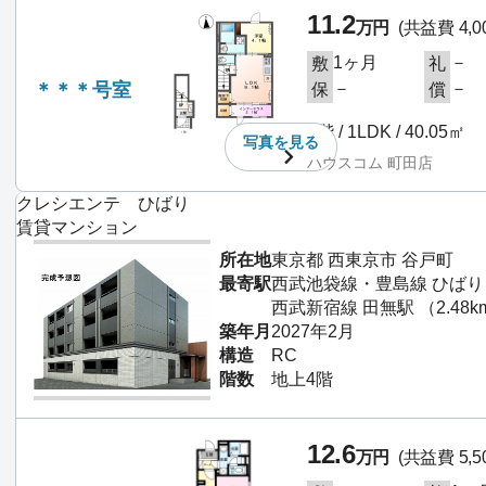
11.2
万円
(共益費 4,0
1ヶ月
－
敷
礼
＊＊＊号室
－
－
保
償
2階 / 1LDK / 40.05㎡
写真を
見る
ハウスコム 町田店
クレシエンテ ひばり
賃貸マンション
所在地
東京都 西東京市 谷戸町
最寄駅
西武池袋線・豊島線 ひばり
西武新宿線 田無駅 （2.48k
築年月
2027年2月
構造
RC
階数
地上4階
12.6
万円
(共益費 5,5