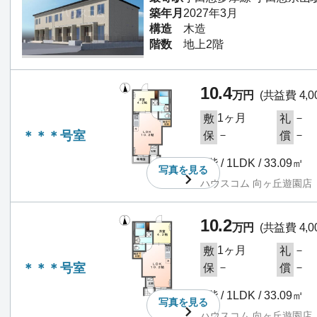
築年月
2027年3月
構造
木造
階数
地上2階
10.4
万円
(共益費 4,0
1ヶ月
－
敷
礼
＊＊＊号室
－
－
保
償
1階 / 1LDK / 33.09㎡
写真を
見る
ハウスコム 向ヶ丘遊園店
10.2
万円
(共益費 4,0
1ヶ月
－
敷
礼
＊＊＊号室
－
－
保
償
1階 / 1LDK / 33.09㎡
写真を
見る
ハウスコム 向ヶ丘遊園店