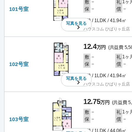
－
1ヶ
敷
礼
101号室
－
－
保
償
1階 / 1LDK / 41.94㎡
写真を
見る
ハウスコム ひばりヶ丘店
12.4
万円
(共益費 5,5
－
1ヶ
敷
礼
102号室
－
－
保
償
1階 / 1LDK / 41.94㎡
写真を
見る
ハウスコム ひばりヶ丘店
12.75
万円
(共益費 5,
－
1ヶ
敷
礼
103号室
－
－
保
償
1階 / 1LDK / 44.06㎡