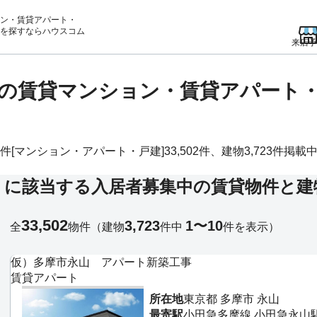
ン・賃貸アパート・
を
探すならハウスコム
来店予
」の賃貸マンション・賃貸アパート
マンション・アパート・戸建]33,502件、建物3,723件掲載中。
」に該当する入居者募集中の賃貸物件と建
33,502
3,723
1〜10
全
物件
（建物
件中
件を表示）
仮）多摩市永山 アパート新築工事
賃貸アパート
所在地
東京都 多摩市 永山
最寄駅
小田急多摩線 小田急永山駅