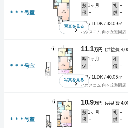
1ヶ月
－
敷
礼
＊＊＊号室
－
－
保
償
1階 / 1LDK / 33.09㎡
写真を
見る
ハウスコム 向ヶ丘遊園店
11.1
万円
(共益費 4,0
1ヶ月
－
敷
礼
＊＊＊号室
－
－
保
償
2階 / 1LDK / 40.05㎡
写真を
見る
ハウスコム 向ヶ丘遊園店
10.9
万円
(共益費 4,0
1ヶ月
－
敷
礼
＊＊＊号室
－
－
保
償