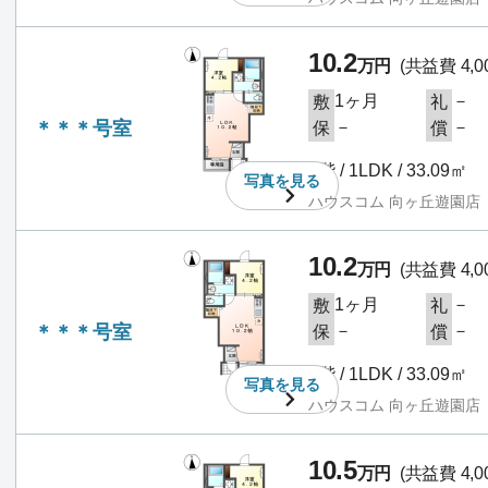
10.2
万円
(共益費 4,0
1ヶ月
－
敷
礼
＊＊＊号室
－
－
保
償
1階 / 1LDK / 33.09㎡
写真を
見る
ハウスコム 向ヶ丘遊園店
10.2
万円
(共益費 4,0
1ヶ月
－
敷
礼
＊＊＊号室
－
－
保
償
1階 / 1LDK / 33.09㎡
写真を
見る
ハウスコム 向ヶ丘遊園店
10.5
万円
(共益費 4,0