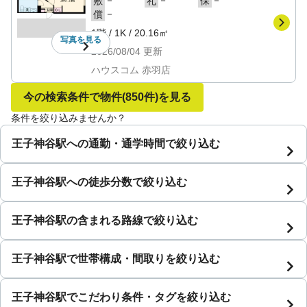
敷
礼
保
－
償
1階
/
1K
/
20.16㎡
写真を
見る
2026/08/04
更新
ハウスコム 赤羽店
今の検索条件で物件
(850件)
を見る
条件を絞り込みませんか？
王子神谷駅への通勤・通学時間で絞り込む
王子神谷駅への徒歩分数で絞り込む
王子神谷駅の含まれる路線で絞り込む
王子神谷駅で世帯構成・間取りを絞り込む
王子神谷駅でこだわり条件・タグを絞り込む