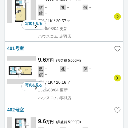
－
－
－
敷
礼
保
－
償
3階 / 1K / 20.57㎡
写真を
見る
2026/08/04
更新
ハウスコム 赤羽店
401号室
9.6
万円
(共益費 5,000円)
－
－
－
敷
礼
保
－
償
4階 / 1K / 20.16㎡
写真を
見る
2026/08/04
更新
ハウスコム 赤羽店
402号室
9.6
万円
(共益費 5,000円)