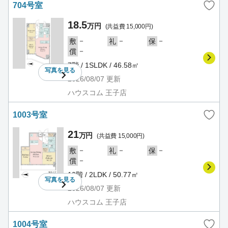
704号室
18.5
万円
(共益費 15,000円)
－
－
－
敷
礼
保
－
償
7階 / 1SLDK / 46.58㎡
写真を
見る
2026/08/07
更新
ハウスコム 王子店
1003号室
21
万円
(共益費 15,000円)
－
－
－
敷
礼
保
－
償
10階 / 2LDK / 50.77㎡
写真を
見る
2026/08/07
更新
ハウスコム 王子店
1004号室