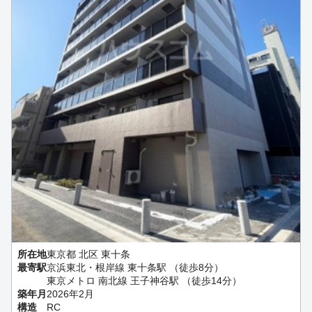
所在地
東京都 北区 東十条
最寄駅
京浜東北・根岸線 東十条駅 （徒歩8分）
東京メトロ 南北線 王子神谷駅 （徒歩14分）
築年月
2026年2月
構造
RC