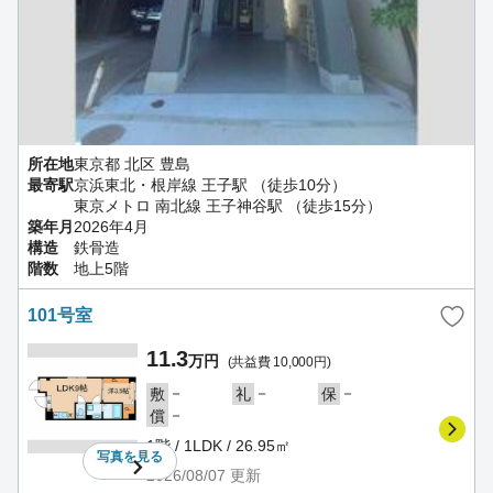
所在地
東京都 北区 豊島
最寄駅
京浜東北・根岸線 王子駅 （徒歩10分）
東京メトロ 南北線 王子神谷駅 （徒歩15分）
築年月
2026年4月
構造
鉄骨造
階数
地上5階
101号室
11.3
万円
(共益費 10,000円)
－
－
－
敷
礼
保
－
償
1階 / 1LDK / 26.95㎡
写真を
見る
2026/08/07
更新