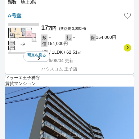
階数
地上3階
A号室
17
万円
(共益費 3,000円)
－
－
154,000円
敷
礼
保
154,000円
償
1階 / 1LDK / 62.51㎡
写真を
見る
2026/08/04
更新
ハウスコム 王子店
ドゥーエ王子神谷
賃貸マンション