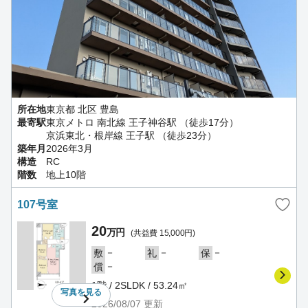
所在地
東京都 北区 豊島
最寄駅
東京メトロ 南北線 王子神谷駅 （徒歩17分）
京浜東北・根岸線 王子駅 （徒歩23分）
築年月
2026年3月
構造
RC
階数
地上10階
107号室
20
万円
(共益費 15,000円)
－
－
－
敷
礼
保
－
償
1階 / 2SLDK / 53.24㎡
写真を
見る
2026/08/07
更新