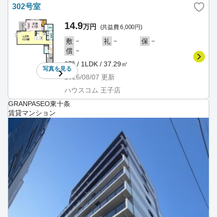
302号室
14.9
万円
(共益費 6,000円)
－
－
－
敷
礼
保
－
償
3階 / 1LDK / 37.29㎡
写真を
見る
2026/08/07
更新
ハウスコム 王子店
GRANPASEO東十条
賃貸マンション