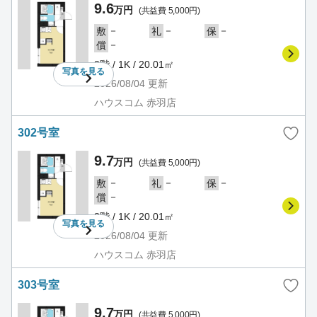
9.6
万円
(共益費 5,000円)
－
－
－
敷
礼
保
－
償
2階 / 1K / 20.01㎡
写真を
見る
2026/08/04
更新
ハウスコム 赤羽店
302号室
9.7
万円
(共益費 5,000円)
－
－
－
敷
礼
保
－
償
3階 / 1K / 20.01㎡
写真を
見る
2026/08/04
更新
ハウスコム 赤羽店
303号室
9.7
万円
(共益費 5,000円)