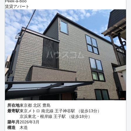
Peek-a-boo
賃貸アパート
所在地
東京都 北区 豊島
最寄駅
東京メトロ 南北線 王子神谷駅 （徒歩13分）
京浜東北・根岸線 王子駅 （徒歩18分）
築年月
2026年3月
構造
木造