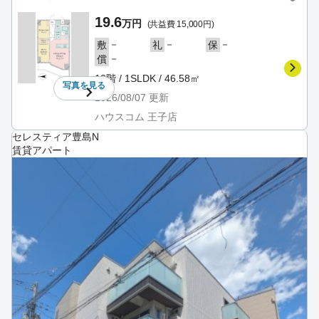
19.6
万円
(共益費 15,000円)
－
－
－
敷
礼
保
－
償
10階 / 1SLDK / 46.58㎡
写真を
見る
2026/08/07
更新
ハウスコム 王子店
セレスティア豊島N
賃貸アパート