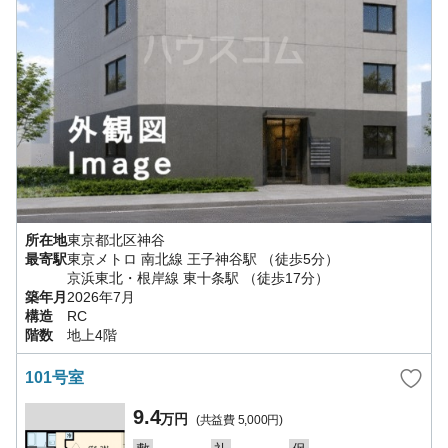
所在地
東京都
北区
神谷
最寄駅
東京メトロ 南北線
王子神谷駅
（徒歩5分）
京浜東北・根岸線
東十条駅
（徒歩17分）
築年月
2026年7月
構造
RC
階数
地上4階
101号室
9.4
万円
(共益費
5,000円
)
－
－
－