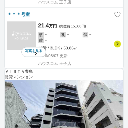
ハウスコム 王子店
＊＊＊号室
21.4
万円
(共益費 15,000円)
－
－
－
敷
礼
保
－
償
10階 / 3LDK / 50.86㎡
写真を
見る
2026/08/07
更新
ハウスコム 王子店
ＶＩＳＴＡ豊島
賃貸マンション