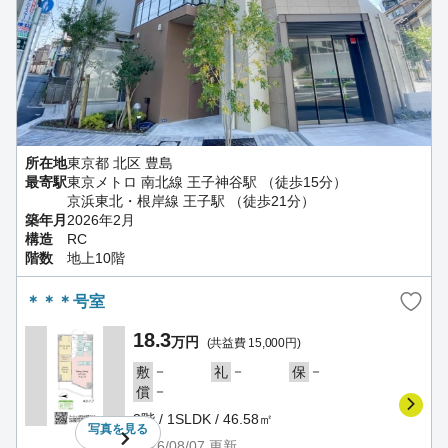
所在地
東京都 北区 豊島
最寄駅
東京メトロ 南北線 王子神谷駅 （徒歩15分）
京浜東北・根岸線 王子駅 （徒歩21分）
築年月
2026年2月
構造
RC
階数
地上10階
＊＊＊号室
18.3
万円
(共益費 15,000円)
－
－
－
敷
礼
保
－
償
3階 / 1SLDK / 46.58㎡
写真を
見る
2026/08/07
更新