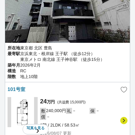
所在地
東京都 北区 豊島
最寄駅
京浜東北・根岸線 王子駅 （徒歩12分）
東京メトロ 南北線 王子神谷駅 （徒歩15分）
築年月
2026年2月
構造
RC
階数
地上10階
101号室
24
万円
(共益費 15,000円)
240,000円
－
－
敷
礼
保
－
償
1階 / 2LDK / 58.53㎡
写真を
見る
2026/08/07
更新