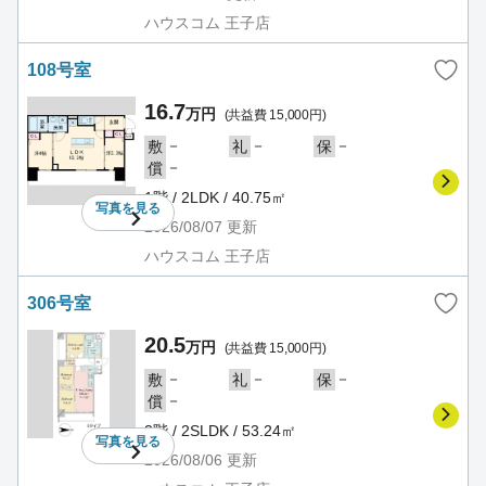
ハウスコム 王子店
108号室
16.7
万円
(共益費 15,000円)
－
－
－
敷
礼
保
－
償
1階 / 2LDK / 40.75㎡
写真を
見る
2026/08/07
更新
ハウスコム 王子店
306号室
20.5
万円
(共益費 15,000円)
－
－
－
敷
礼
保
－
償
3階 / 2SLDK / 53.24㎡
写真を
見る
2026/08/06
更新