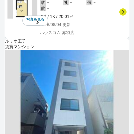
－
－
－
敷
礼
保
－
償
4階 / 1K / 20.01㎡
写真を
見る
2026/08/04
更新
ハウスコム 赤羽店
ルミオ王子
賃貸マンション