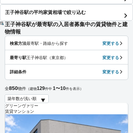
王子神谷駅の平均家賃相場で絞り込む
王子神谷駅が最寄駅の入居者募集中の賃貸物件と建
物情報
検索方法
最寄駅・路線から探す
変更する
最寄り駅
王子神谷駅（東京都）
変更する
詳細条件
変更する
850
129
1〜10
全
物件
（建物
件中
件を表示）
グリーンヴァリー
賃貸マンション