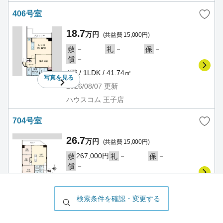
406号室
18.7
万円
(共益費 15,000円)
－
－
－
敷
礼
保
－
償
4階 / 1LDK / 41.74㎡
写真を
見る
2026/08/07
更新
ハウスコム 王子店
704号室
26.7
万円
(共益費 15,000円)
267,000円
－
－
敷
礼
保
－
償
7階 / 3LDK / 58.72㎡
写真を
見る
2026/08/07
更新
検索条件を確認・変更する
ハウスコム 王子店
PREMIUM CUBE 王子神谷