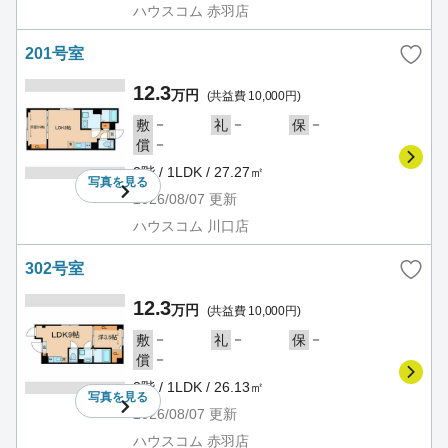
ハウスコム 赤羽店
201号室
12.3
万円
(共益費 10,000円)
－
－
－
敷
礼
保
－
償
2階 / 1LDK / 27.27㎡
写真を
見る
2026/08/07
更新
ハウスコム 川口店
302号室
12.3
万円
(共益費 10,000円)
－
－
－
敷
礼
保
－
償
3階 / 1LDK / 26.13㎡
写真を
見る
2026/08/07
更新
ハウスコム 赤羽店