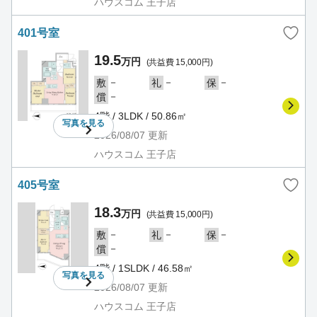
ハウスコム 王子店
401号室
19.5
万円
(共益費 15,000円)
－
－
－
敷
礼
保
－
償
4階 / 3LDK / 50.86㎡
写真を
見る
2026/08/07
更新
ハウスコム 王子店
405号室
18.3
万円
(共益費 15,000円)
－
－
－
敷
礼
保
－
償
4階 / 1SLDK / 46.58㎡
写真を
見る
2026/08/07
更新
ハウスコム 王子店