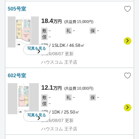
505号室
18.4
万円
(共益費 15,000円)
－
－
－
敷
礼
保
－
償
5階 / 1SLDK / 46.58㎡
写真を
見る
2026/08/07
更新
ハウスコム 王子店
602号室
12.1
万円
(共益費 10,000円)
－
－
－
敷
礼
保
－
償
6階 / 1DK / 25.50㎡
写真を
見る
2026/08/07
更新
ハウスコム 王子店