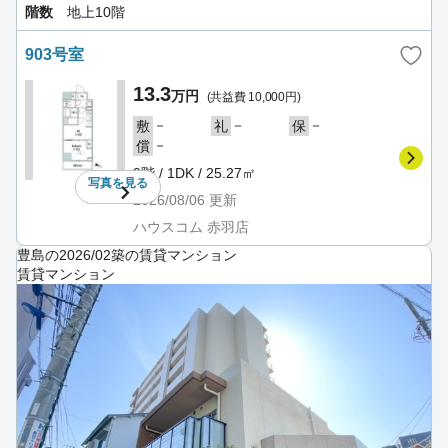
階数
地上10階
903号室
13.3
万円
(共益費 10,000円)
－
－
－
敷
礼
保
－
償
9階 / 1DK / 25.27㎡
写真を
見る
2026/08/06
更新
ハウスコム 赤羽店
豊島の2026/02築の賃貸マンション
賃貸マンション