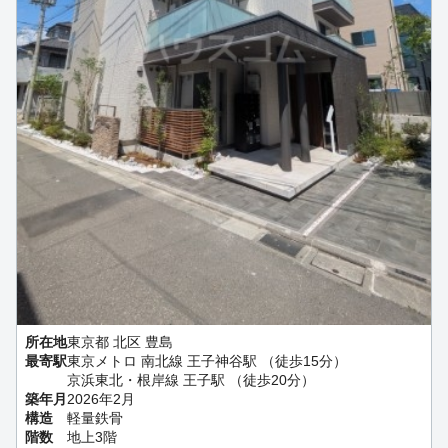
所在地
東京都 北区 豊島
最寄駅
東京メトロ 南北線 王子神谷駅 （徒歩15分）
京浜東北・根岸線 王子駅 （徒歩20分）
築年月
2026年2月
構造
軽量鉄骨
階数
地上3階