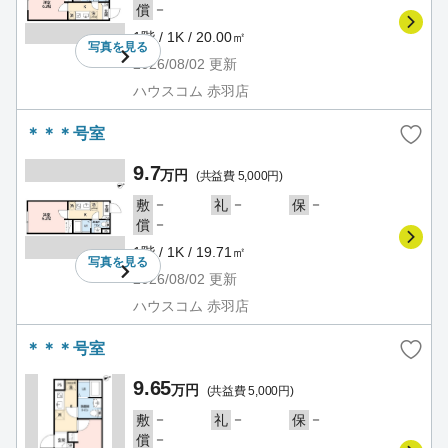
－
償
1階 / 1K / 20.00㎡
写真を
見る
2026/08/02
更新
ハウスコム 赤羽店
＊＊＊号室
9.7
万円
(共益費 5,000円)
－
－
－
敷
礼
保
－
償
1階 / 1K / 19.71㎡
写真を
見る
2026/08/02
更新
ハウスコム 赤羽店
＊＊＊号室
9.65
万円
(共益費 5,000円)
－
－
－
敷
礼
保
－
償