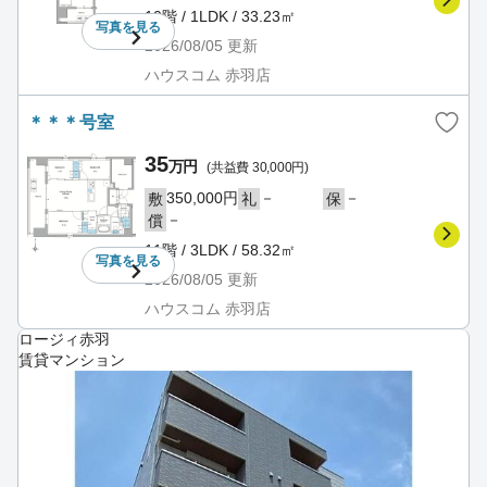
10階 / 1LDK / 33.23㎡
写真を
見る
2026/08/05
更新
ハウスコム 赤羽店
＊＊＊号室
35
万円
(共益費 30,000円)
350,000円
－
－
敷
礼
保
－
償
11階 / 3LDK / 58.32㎡
写真を
見る
2026/08/05
更新
ハウスコム 赤羽店
ロージィ赤羽
賃貸マンション