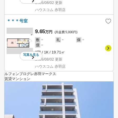
2026/08/02
更新
ハウスコム 赤羽店
＊＊＊号室
9.65
万円
(共益費 5,000円)
－
－
－
敷
礼
保
－
償
3階 / 1K / 19.71㎡
写真を
見る
2026/08/02
更新
ハウスコム 赤羽店
ルフォンプログレ赤羽マークス
賃貸マンション