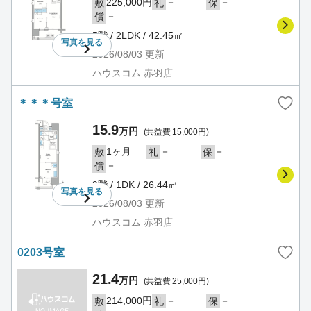
225,000円
－
－
敷
礼
保
－
償
5階 / 2LDK / 42.45㎡
写真を
見る
2026/08/03
更新
ハウスコム 赤羽店
＊＊＊号室
15.9
万円
(共益費 15,000円)
1ヶ月
－
－
敷
礼
保
－
償
9階 / 1DK / 26.44㎡
写真を
見る
2026/08/03
更新
ハウスコム 赤羽店
0203号室
21.4
万円
(共益費 25,000円)
214,000円
－
－
敷
礼
保