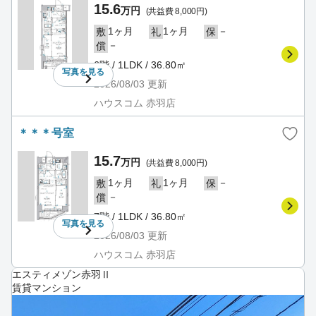
15.6
万円
(共益費 8,000円)
1ヶ月
1ヶ月
－
敷
礼
保
－
償
6階 / 1LDK / 36.80㎡
写真を
見る
2026/08/03
更新
ハウスコム 赤羽店
＊＊＊号室
15.7
万円
(共益費 8,000円)
1ヶ月
1ヶ月
－
敷
礼
保
－
償
7階 / 1LDK / 36.80㎡
写真を
見る
2026/08/03
更新
ハウスコム 赤羽店
エスティメゾン赤羽Ⅱ
賃貸マンション