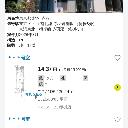
所在地
東京都 北区 赤羽
最寄駅
東京メトロ 南北線 赤羽岩淵駅 （徒歩3分）
京浜東北・根岸線 赤羽駅 （徒歩9分）
築年月
2026年3月
構造
RC
階数
地上12階
＊＊＊号室
14.3
万円
(共益費 15,000円)
1ヶ月
－
－
敷
礼
保
－
償
3階 / 1DK / 26.44㎡
写真を
見る
2026/08/03
更新
ハウスコム 赤羽店
＊＊＊号室