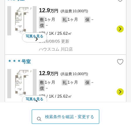
12.9
万円
(共益費 10,000円)
1ヶ月
1ヶ月
－
敷
礼
保
－
償
9階 / 1K / 25.62㎡
写真を
見る
2026/08/05
更新
ハウスコム 川口店
＊＊＊号室
12.9
万円
(共益費 10,000円)
1ヶ月
1ヶ月
－
敷
礼
保
－
償
9階 / 1K / 25.62㎡
写真を
見る
2026/08/03
更新
ハウスコム 赤羽店
検索条件を確認・変更する
ザ・パークハウス赤羽フロント
賃貸マンション