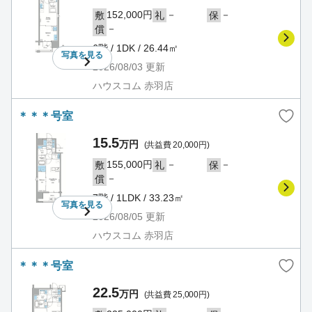
152,000円
－
－
敷
礼
保
－
償
6階 / 1DK / 26.44㎡
写真を
見る
2026/08/03
更新
ハウスコム 赤羽店
＊＊＊号室
15.5
万円
(共益費 20,000円)
155,000円
－
－
敷
礼
保
－
償
7階 / 1LDK / 33.23㎡
写真を
見る
2026/08/05
更新
ハウスコム 赤羽店
＊＊＊号室
22.5
万円
(共益費 25,000円)