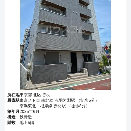
所在地
東京都 北区 赤羽
最寄駅
東京メトロ 南北線 赤羽岩淵駅 （徒歩5分）
京浜東北・根岸線 赤羽駅 （徒歩8分）
築年月
2025年6月
構造
鉄骨造
階数
地上5階