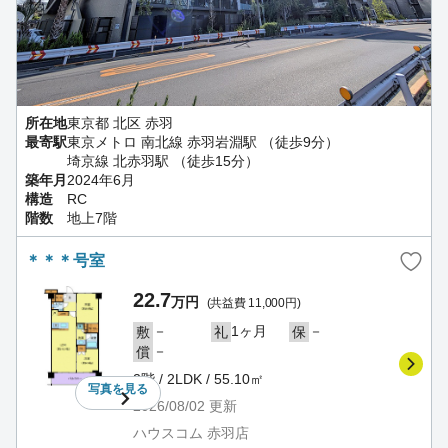
所在地
東京都 北区 赤羽
最寄駅
東京メトロ 南北線 赤羽岩淵駅 （徒歩9分）
埼京線 北赤羽駅 （徒歩15分）
築年月
2024年6月
構造
RC
階数
地上7階
＊＊＊号室
22.7
万円
(共益費 11,000円)
－
1ヶ月
－
敷
礼
保
－
償
2階 / 2LDK / 55.10㎡
写真を
見る
2026/08/02
更新
ハウスコム 赤羽店