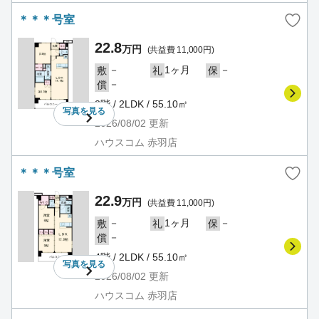
＊＊＊号室
22.8
万円
(共益費 11,000円)
－
1ヶ月
－
敷
礼
保
－
償
2階 / 2LDK / 55.10㎡
写真を
見る
2026/08/02
更新
ハウスコム 赤羽店
＊＊＊号室
22.9
万円
(共益費 11,000円)
－
1ヶ月
－
敷
礼
保
－
償
4階 / 2LDK / 55.10㎡
写真を
見る
2026/08/02
更新
ハウスコム 赤羽店