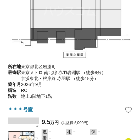
所在地
東京都
北区
岩淵町
最寄駅
東京メトロ 南北線
赤羽岩淵駅
（徒歩8分）
京浜東北・根岸線
赤羽駅
（徒歩15分）
築年月
2026年9月
構造
RC
階数
地上3階地下1階
＊＊＊号室
9.5
万円
(共益費
5,000円
)
－
－
－
敷
礼
保
－
償