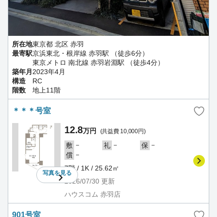
所在地
東京都 北区 赤羽
最寄駅
京浜東北・根岸線 赤羽駅 （徒歩6分）
東京メトロ 南北線 赤羽岩淵駅 （徒歩4分）
築年月
2023年4月
構造
RC
階数
地上11階
＊＊＊号室
12.8
万円
(共益費 10,000円)
－
－
－
敷
礼
保
－
償
7階 / 1K / 25.62㎡
写真を
見る
2026/07/30
更新
ハウスコム 赤羽店
901号室