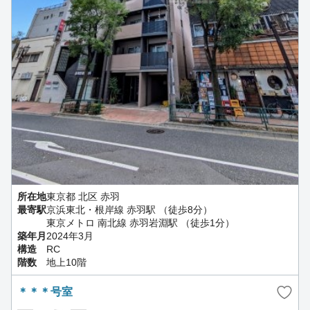
所在地
東京都 北区 赤羽
最寄駅
京浜東北・根岸線 赤羽駅 （徒歩8分）
東京メトロ 南北線 赤羽岩淵駅 （徒歩1分）
築年月
2024年3月
構造
RC
階数
地上10階
＊＊＊号室