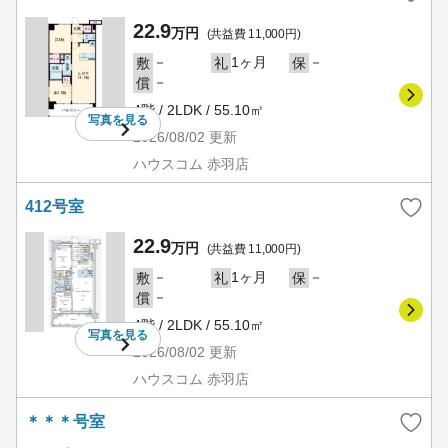
22.9
万円
(共益費 11,000円)
－
1ヶ月
－
敷
礼
保
－
償
4階 / 2LDK / 55.10㎡
写真を
見る
2026/08/02
更新
ハウスコム 赤羽店
412号室
22.9
万円
(共益費 11,000円)
－
1ヶ月
－
敷
礼
保
－
償
4階 / 2LDK / 55.10㎡
写真を
見る
2026/08/02
更新
ハウスコム 赤羽店
＊＊＊号室