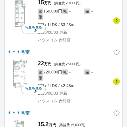
15
万円
(共益費 20,000円)
150,000円
－
－
敷
礼
保
－
償
5階 / 1LDK / 33.23㎡
写真を
見る
2026/08/03
更新
ハウスコム 赤羽店
＊＊＊号室
22
万円
(共益費 25,000円)
220,000円
－
－
敷
礼
保
－
償
5階 / 2LDK / 42.45㎡
写真を
見る
2026/08/03
更新
ハウスコム 赤羽店
＊＊＊号室
15.2
万円
(共益費 15,000円)