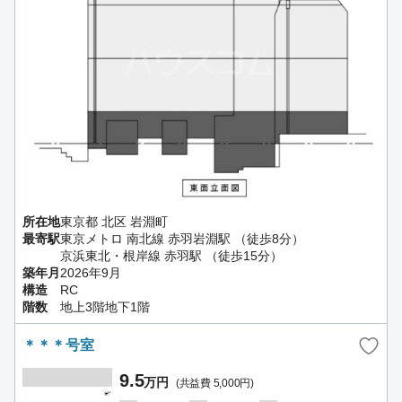
所在地
東京都 北区 岩淵町
最寄駅
東京メトロ 南北線 赤羽岩淵駅 （徒歩8分）
京浜東北・根岸線 赤羽駅 （徒歩15分）
築年月
2026年9月
構造
RC
階数
地上3階地下1階
＊＊＊号室
9.5
万円
(共益費 5,000円)