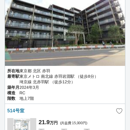
所在地
東京都 北区 赤羽
最寄駅
東京メトロ 南北線 赤羽岩淵駅 （徒歩8分）
埼京線 北赤羽駅 （徒歩12分）
築年月
2024年3月
構造
RC
階数
地上7階
514号室
21.9
万円
(共益費 15,000円)