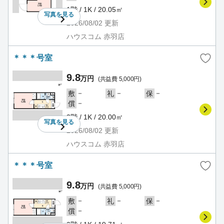
1階 / 1K / 20.05㎡
写真を
見る
2026/08/02
更新
ハウスコム 赤羽店
＊＊＊号室
9.8
万円
(共益費 5,000円)
－
－
－
敷
礼
保
－
償
2階 / 1K / 20.00㎡
写真を
見る
2026/08/02
更新
ハウスコム 赤羽店
＊＊＊号室
9.8
万円
(共益費 5,000円)
－
－
－
敷
礼
保
－
償