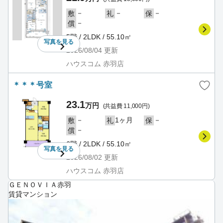
－
－
－
敷
礼
保
－
償
5階 / 2LDK / 55.10㎡
写真を
見る
2026/08/04
更新
ハウスコム 赤羽店
＊＊＊号室
23.1
万円
(共益費 11,000円)
－
1ヶ月
－
敷
礼
保
－
償
6階 / 2LDK / 55.10㎡
写真を
見る
2026/08/02
更新
ハウスコム 赤羽店
ＧＥＮＯＶＩＡ赤羽
賃貸マンション