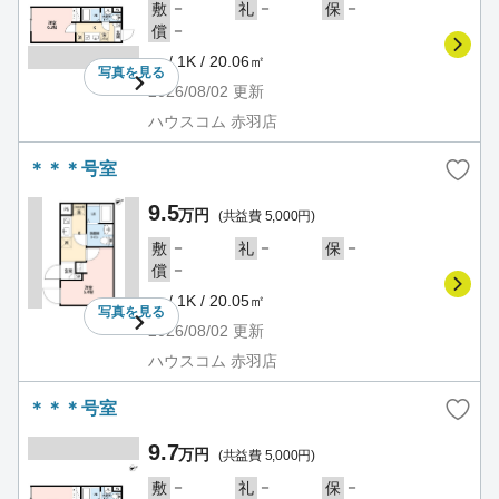
－
－
－
敷
礼
保
－
償
－ / 1K / 20.06㎡
写真を
見る
2026/08/02
更新
ハウスコム 赤羽店
＊＊＊号室
9.5
万円
(共益費 5,000円)
－
－
－
敷
礼
保
－
償
－ / 1K / 20.05㎡
写真を
見る
2026/08/02
更新
ハウスコム 赤羽店
＊＊＊号室
9.7
万円
(共益費 5,000円)
－
－
－
敷
礼
保