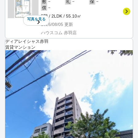
－
－
－
敷
礼
保
－
償
5階 / 2LDK / 55.10㎡
写真を
見る
2026/08/05
更新
ハウスコム 赤羽店
ディアレイシャス赤羽
賃貸マンション