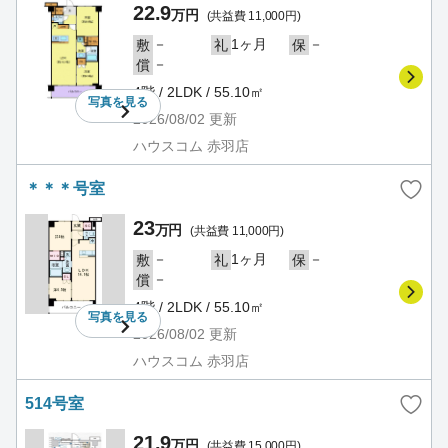
22.9
万円
(共益費 11,000円)
－
1ヶ月
－
敷
礼
保
－
償
4階 / 2LDK / 55.10㎡
写真を
見る
2026/08/02
更新
ハウスコム 赤羽店
＊＊＊号室
23
万円
(共益費 11,000円)
－
1ヶ月
－
敷
礼
保
－
償
4階 / 2LDK / 55.10㎡
写真を
見る
2026/08/02
更新
ハウスコム 赤羽店
514号室
21.9
万円
(共益費 15,000円)