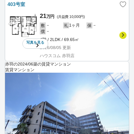
403号室
21
万円
(共益費 10,000円)
－
1ヶ月
－
敷
礼
保
－
償
4階 / 2LDK / 69.65㎡
写真を
見る
2026/08/05
更新
ハウスコム 赤羽店
赤羽の2024/06築の賃貸マンション
賃貸マンション