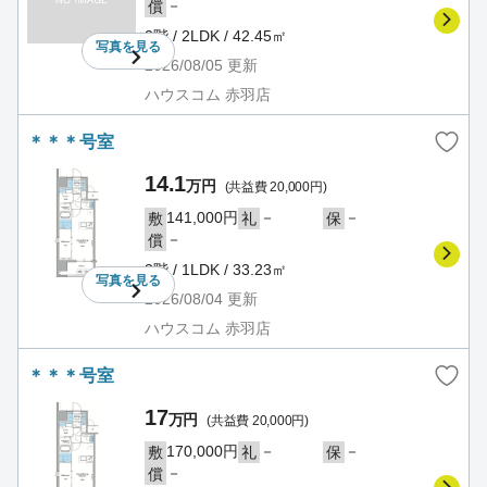
－
償
2階 / 2LDK / 42.45㎡
写真を
見る
2026/08/05
更新
ハウスコム 赤羽店
＊＊＊号室
14.1
万円
(共益費 20,000円)
141,000円
－
－
敷
礼
保
－
償
3階 / 1LDK / 33.23㎡
写真を
見る
2026/08/04
更新
ハウスコム 赤羽店
＊＊＊号室
17
万円
(共益費 20,000円)
170,000円
－
－
敷
礼
保
－
償