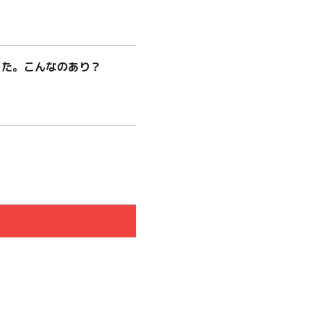
…
った。こんなのあり？
…
…