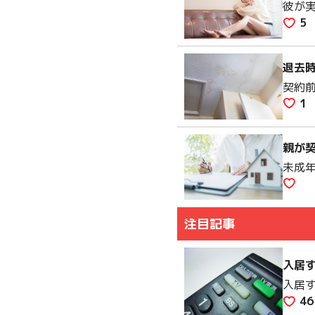
彼が
5
退去
契約
1
親が
未成
注目記事
入居す
入居す
46