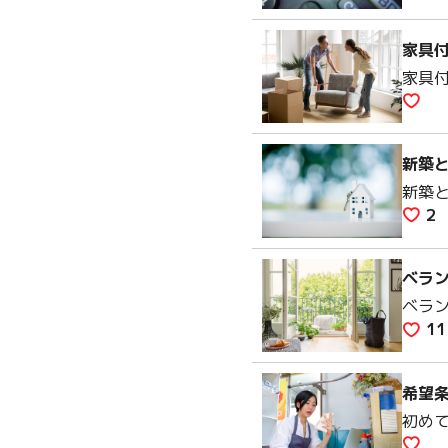
家具
家具
新築
新築
2
ベラ
ベラ
11
希望
初め