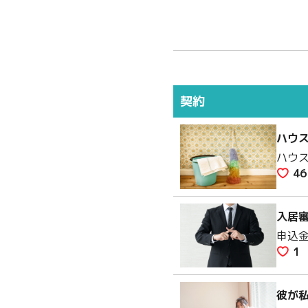
契約
ハウ
ハウ
46
入居
申込
1
彼が