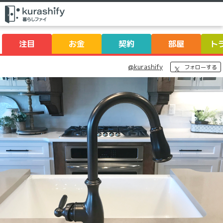
注目
お金
契約
部屋
ト
@kurashify
フォローする