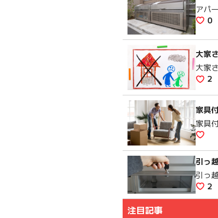
アパ
0
大家
大家
2
家具
家具
引っ
引っ
2
注目記事