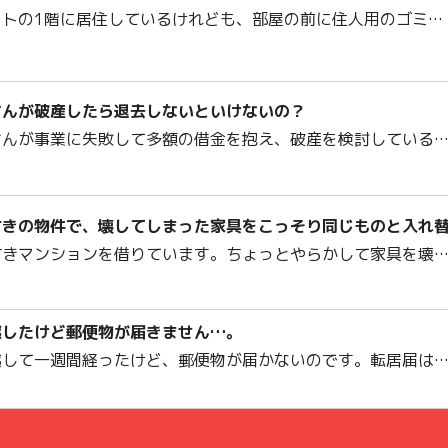
ートの1階に居住しているけれども、部屋の前に住人用のゴミ…
さんが破産したら退去しないといけないの？
さんが事業に失敗して多額の借金を抱え、破産を検討している
付きの物件で、壊してしまった家具をこっそり同じものと入れ
付きマンションを借りています。ちょっとやらかして家具を壊
越したけど郵便物が届きません…。
越して一週間経ったけど、郵便物が届かないのです。転居届は