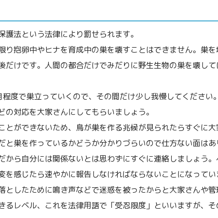
保護法という法律により罰せられます。
限り抱卵中やヒナを育成中の巣を壊すことはできません。巣を
後だけです。人間の都合だけでみだりに野生生物の巣を壊して
月程度で巣立っていくので、その間だけ少し我慢してください
どの対応を大家さんにしてもらいましょう。
ことができないため、鳥が巣を作る兆候が見られたらすぐに大
だと巣を作っているかどうか分かりづらいので仕方ない面はあ
だから自分には関係ないとは思わずにすぐに連絡しましょう。
変を感じたら速やかに報告しなければならないことになってい
落としたために鳴き声などで迷惑を被ったからと大家さんや管
きるレベル、これを法律用語で「受忍限度」といいますが、そ