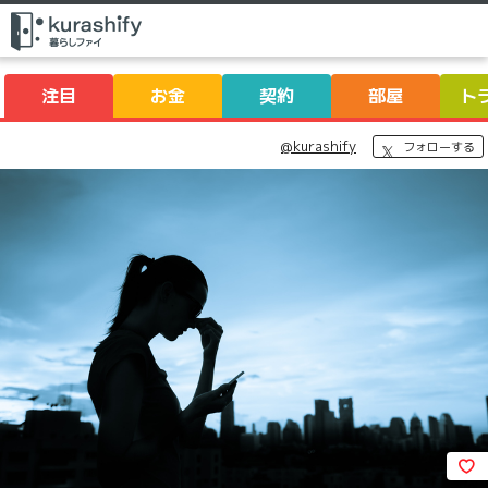
注目
お金
契約
部屋
ト
@kurashify
フォローする