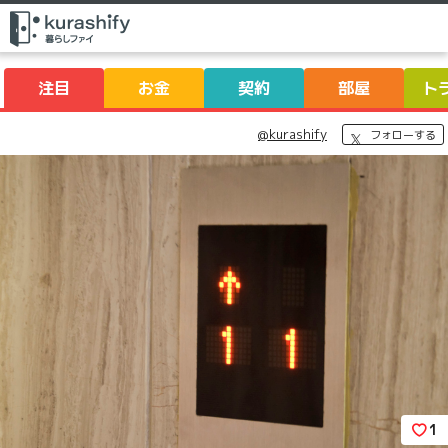
注目
お金
契約
部屋
ト
@kurashify
フォローする
1