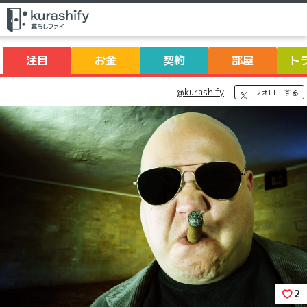
注目
お金
契約
部屋
ト
@kurashify
フォローする
2