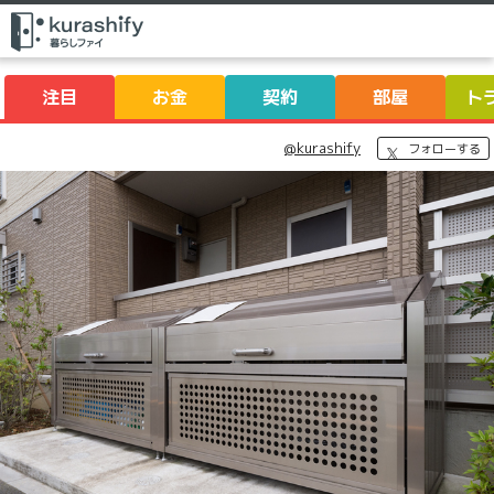
注目
お金
契約
部屋
ト
@kurashify
フォローする