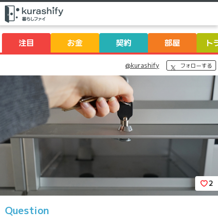
注目
お金
契約
部屋
ト
@kurashify
フォローする
2
Question