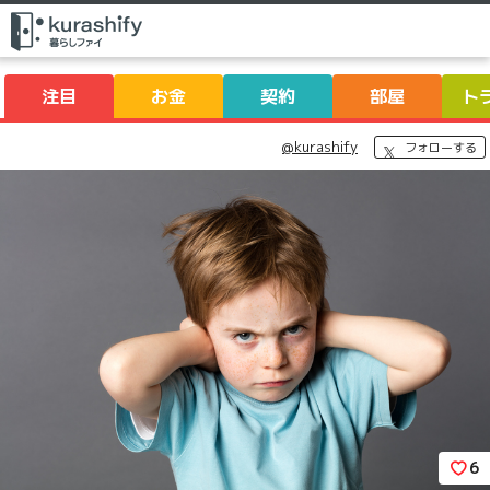
注目
お金
契約
部屋
ト
@kurashify
フォローする
6