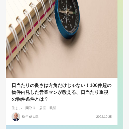
日当たりの良さは方角だけじゃない！100件超の
物件内見した営業マンが教える、日当たり重視
の物件条件とは？
住まい
間取り
居室
眺望
松元 健太郎
2022.10.25