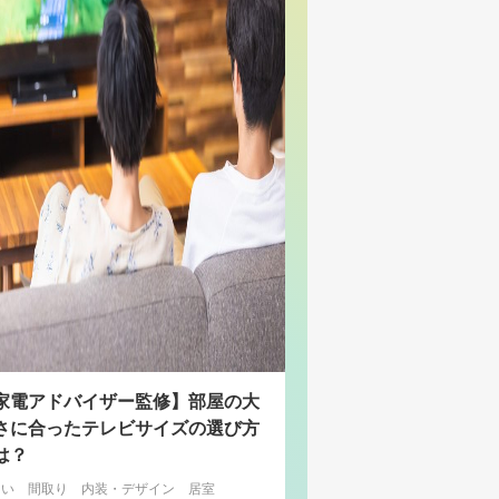
家電アドバイザー監修】部屋の大
さに合ったテレビサイズの選び方
は？
まい
間取り
内装・デザイン
居室