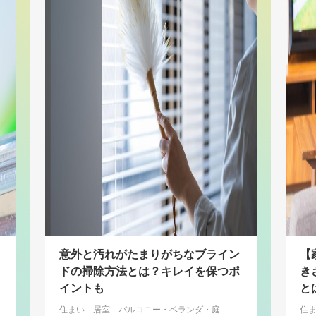
意外と汚れがたまりがちなブライン
【
ドの掃除方法とは？キレイを保つポ
き
イントも
と
住まい
居室
バルコニー・ベランダ・庭
住