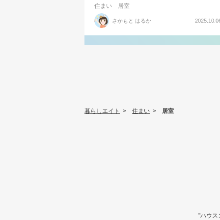
住まい
居室
さかもと はるか
2025.10.0
暮らしエイト
>
住まい
>
居室
"ハウ