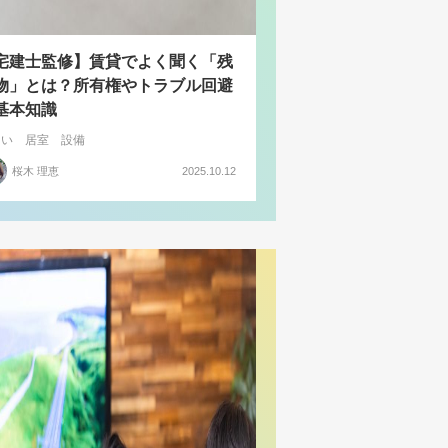
宅建士監修】賃貸でよく聞く「残
物」とは？所有権やトラブル回避
基本知識
まい
居室
設備
桜木 理恵
2025.10.12