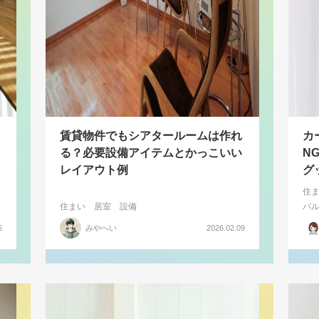
賃貸物件でもシアタールームは作れ
カ
る？必要設備アイテムとかっこいい
N
レイアウト例
グ
住
住まい
居室
設備
バ
5
みやへい
2026.02.09