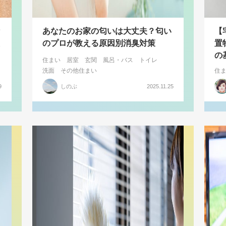
あなたのお家の匂いは大丈夫？匂い
【
のプロが教える原因別消臭対策
置
の
住まい
居室
玄関
風呂・バス
トイレ
洗面
その他住まい
住
9
しのぶ
2025.11.25