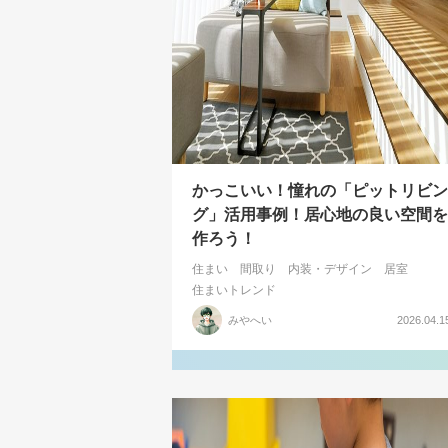
かっこいい！憧れの「ピットリビン
グ」活用事例！居心地の良い空間を
作ろう！
住まい
間取り
内装・デザイン
居室
住まいトレンド
みやへい
2026.04.1