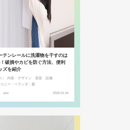
ーテンレールに洗濯物を干すのは
G！破損やカビを防ぐ方法、便利
ッズを紹介
まい
内装・デザイン
居室
設備
ルコニー・ベランダ・庭
poo
2026.01.04