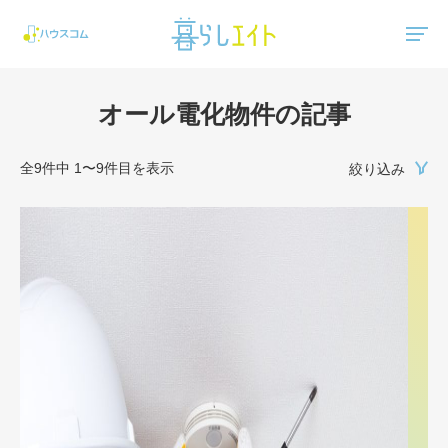
"ハウスコム"は、全国の最新の賃貸マンション・賃貸アパートの賃貸住宅情報をご紹介しています。
オール電化物件の記事
全9件中 1〜9件目を表示
絞り込み