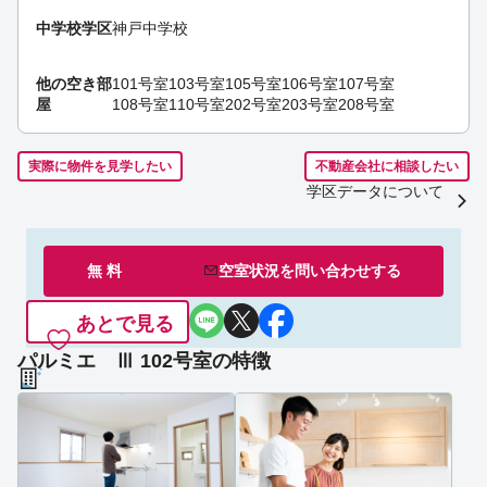
中学校学区
神戸中学校
他の空き部
101号室
103号室
105号室
106号室
107号室
屋
108号室
110号室
202号室
203号室
208号室
実際に物件を見学したい
不動産会社に相談したい
学区データについて
無 料
空室状況を
問い合わせ
する
あとで見る
パルミエ Ⅲ 102号室の特徴