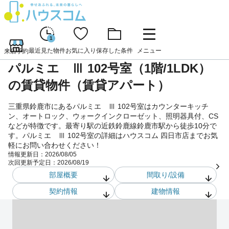
1
最近見た物件
お気に入り
保存した条件
メニュー
来店予約
パルミエ Ⅲ 102号室（1階/1LDK）
の賃貸物件（賃貸アパート）
三重県鈴鹿市にあるパルミエ Ⅲ 102号室はカウンターキッチ
ン、オートロック、ウォークインクローゼット、照明器具付、CS
などが特徴です。最寄り駅の近鉄鈴鹿線鈴鹿市駅から徒歩10分で
す。パルミエ Ⅲ 102号室の詳細はハウスコム 四日市店までお気
軽にお問い合わせください！
情報更新日：
2026/08/05
次回更新予定日：
2026/08/19
部屋概要
間取り/設備
契約情報
建物情報