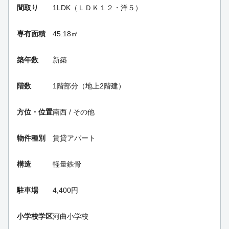
間取り
1LDK（ＬＤＫ１２・洋５）
専有面積
45.18㎡
築年数
新築
階数
1階部分（地上2階建）
方位・位置
南西 / その他
物件種別
賃貸アパート
構造
軽量鉄骨
駐車場
4,400円
小学校学区
河曲小学校