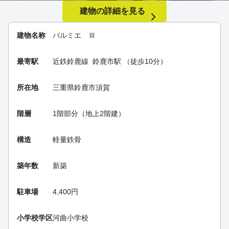
建物の詳細を見る
建物名称
パルミエ Ⅲ
最寄駅
近鉄鈴鹿線
鈴鹿市駅
（徒歩10分）
所在地
三重県鈴鹿市須賀
階層
1階部分（地上2階建）
構造
軽量鉄骨
築年数
新築
駐車場
4,400円
小学校学区
河曲小学校