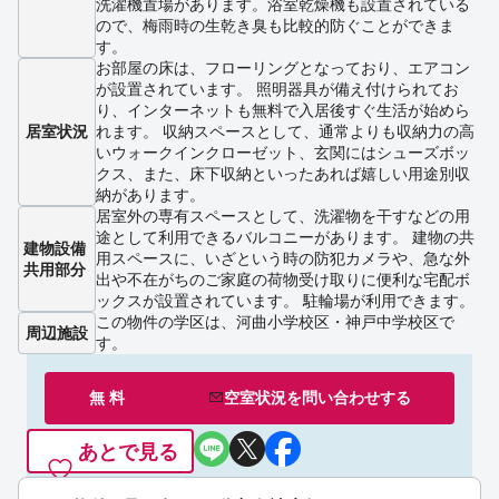
洗濯機置場があります。浴室乾燥機も設置されている
ので、梅雨時の生乾き臭も比較的防ぐことができま
す。
お部屋の床は、フローリングとなっており、エアコン
が設置されています。 照明器具が備え付けられてお
り、インターネットも無料で入居後すぐ生活が始めら
居室状況
れます。 収納スペースとして、通常よりも収納力の高
いウォークインクローゼット、玄関にはシューズボッ
クス、また、床下収納といったあれば嬉しい用途別収
納があります。
居室外の専有スペースとして、洗濯物を干すなどの用
途として利用できるバルコニーがあります。 建物の共
建物設備
用スペースに、いざという時の防犯カメラや、急な外
共用部分
出や不在がちのご家庭の荷物受け取りに便利な宅配ボ
ックスが設置されています。 駐輪場が利用できます。
この物件の学区は、河曲小学校区・神戸中学校区で
周辺施設
す。
無 料
空室状況を
問い合わせ
する
あとで見る