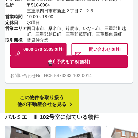
住所
〒510-0064
三重県四日市市新正２丁目７−２５
営業時間
10:00～18:00
定休日
水曜日
営業エリア
四日市市、桑名市、鈴鹿市、いなべ市、三重郡川越
町、三重郡朝日町、三重郡菰野町、三重郡東員町
取引態様
賃貸仲介業
0800-170-5509
問い合わせ
[無料]
[無料]
来店予約をする
[無料]
お問い合わせNo. HC5-5473283-102-0014
この物件を取り扱う
他の不動産会社を見る
パルミエ Ⅲ 102号室に似ている物件