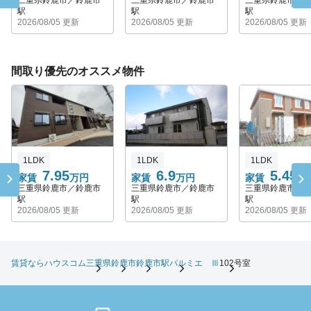
三重県鈴鹿市／鈴鹿市
三重県鈴鹿市／鈴鹿市
三重県鈴鹿市／
駅
駅
駅
2026/08/05 更新
2026/08/05 更新
2026/08/05 更新
間取り優先のオススメ物件
1LDK
1LDK
1LDK
7.95
6.9
5.45
家賃
万円
家賃
万円
家賃
万
三重県鈴鹿市／鈴鹿市
三重県鈴鹿市／鈴鹿市
三重県鈴鹿市／
駅
駅
駅
2026/08/05 更新
2026/08/05 更新
2026/08/05 更新
賃貸ならハウスコム
三重県
鈴鹿市
鈴鹿市駅
パルミエ Ⅲ
102号室