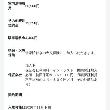
室内清掃費
60,500円
用
その他費用
19,250円
契約金
駐車場料金
4,400円
損保・
火災
借家賠付きの火災保険にご加入いただきます。
保険
加入要
保証会社利用料：イントラスト 機関保証加入
保証会社
必須。初回保証料３５０００円、月額保証料賃
料等総額の１％＋８００円／月（その他商品あ
り）
契約期間
－
入居可能日
2026年11月下旬