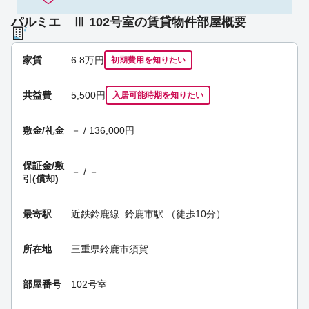
パルミエ Ⅲ 102号室の賃貸物件部屋概要
家賃
6.8
万円
初期費用を
知りたい
共益費
5,500円
入居可能時期
を知りたい
敷金/礼金
－ / 136,000円
保証金/
敷
－ / －
引(償却)
最寄駅
近鉄鈴鹿線
鈴鹿市駅
（徒歩10分）
所在地
三重県鈴鹿市須賀
部屋番号
102号室