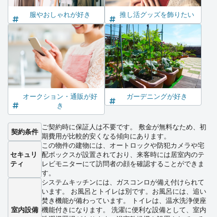
服やおしゃれが好き
推し活グッズを飾りたい
オークション・通販が好
ガーデニングが好き
き
ご契約時に保証人は不要です。 敷金が無料なため、初
契約条件
期費用が比較的安くなる傾向にあります。
この物件の建物には、オートロックや防犯カメラや宅
セキュリ
配ボックスが設置されており、来客時には居室内のテ
ティ
レビモニターにて訪問者の顔を確認することができま
す。
システムキッチンには、ガスコンロが備え付けられて
います。 お風呂とトイレは別です。お風呂には、追い
焚き機能が備わっています。 トイレは、温水洗浄便座
室内設備
機能付きになります。 洗濯に便利な設備として、室内