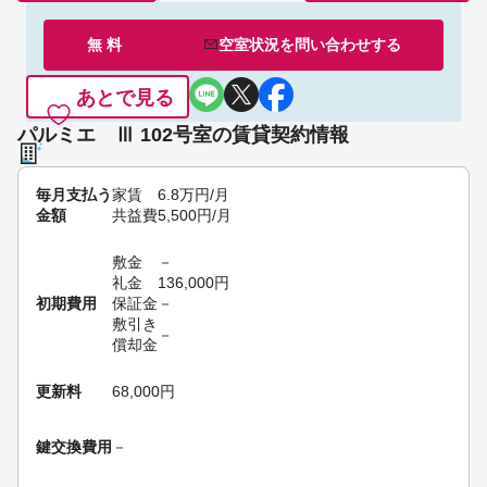
無 料
空室状況を
問い合わせ
する
あとで見る
パルミエ Ⅲ 102号室の賃貸契約情報
毎月支払う
家賃
6.8
万円
/月
金額
共益費
5,500
円
/月
敷金
－
礼金
136,000
円
初期費用
保証金
－
敷引き
－
償却金
更新料
68,000円
鍵交換費用
－