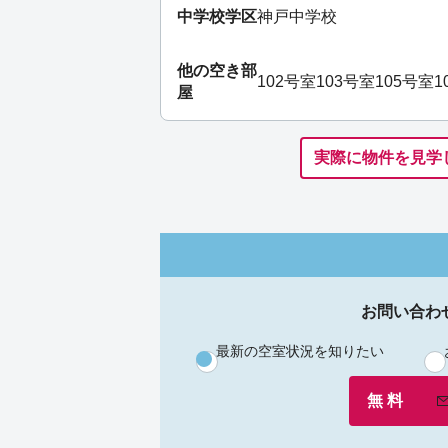
中学校学区
神戸中学校
他の空き部
102号室
103号室
105号室
1
屋
実際に物件を見学
お問い合わ
最新の空室状況を知りたい
無 料