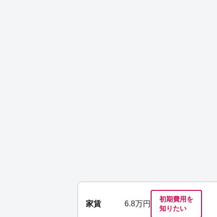
初期費用を
家賃
6.8
万円
知りたい