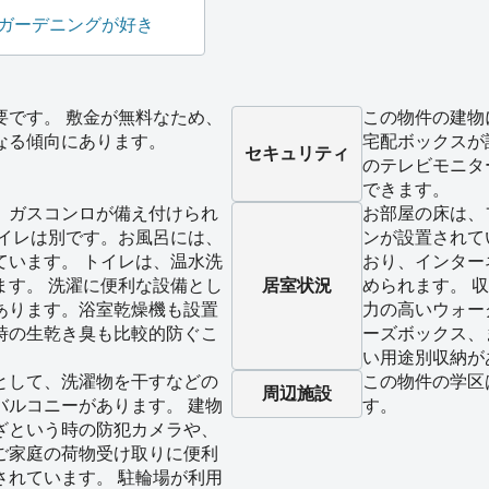
ガーデニングが好き
要です。 敷金が無料なため、
この物件の建物
なる傾向にあります。
宅配ボックスが
セキュリティ
のテレビモニタ
できます。
、ガスコンロが備え付けられ
お部屋の床は、
トイレは別です。お風呂には、
ンが設置されて
ています。 トイレは、温水洗
おり、インター
ます。 洗濯に便利な設備とし
居室状況
められます。 
あります。浴室乾燥機も設置
力の高いウォー
時の生乾き臭も比較的防ぐこ
ーズボックス、
い用途別収納が
として、洗濯物を干すなどの
この物件の学区
周辺施設
バルコニーがあります。 建物
す。
ざという時の防犯カメラや、
ご家庭の荷物受け取りに便利
されています。 駐輪場が利用