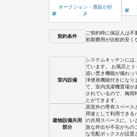
オークション・通販が好
き
ご契約時に保証人は不
契約条件
初期費用が比較的安く
システムキッチンには
ています。 お風呂と
追い焚き機能が備わっ
室内設備
浄便座機能付きになり
て、室内洗濯機置場が
されているので、梅雨
とができます。
居室外の専有スペース
用途として利用できる
建物設備
共用
の共用スペースに、い
部分
急な外出や不在がちの
な宅配ボックスが設置