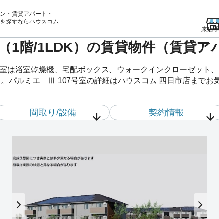
ン・賃貸アパート・
を
探すならハウスコム
来店予
室（1階/1LDK）の賃貸物件（賃貸ア
7号室は浴室乾燥機、宅配ボックス、ウォークインクローゼット
。パルミエ Ⅲ 107号室の詳細はハウスコム 四日市店まで
間取り/設備
契約情報