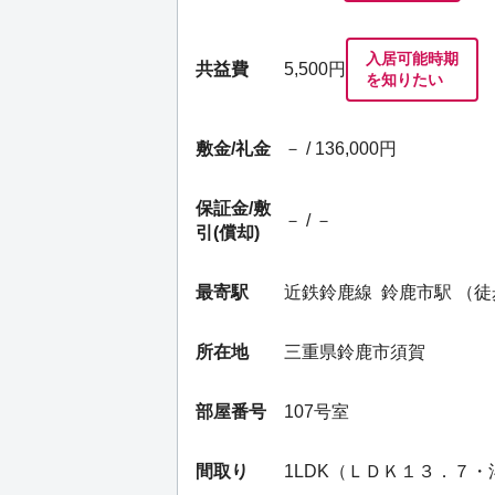
入居可能時期
共益費
5,500円
を知りたい
敷金/礼金
－ / 136,000円
保証金/
敷
－ / －
引(償却)
最寄駅
近鉄鈴鹿線
鈴鹿市駅
（徒
所在地
三重県鈴鹿市須賀
部屋番号
107号室
間取り
1LDK（ＬＤＫ１３．７