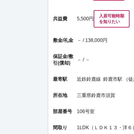
入居可能時期
共益費
5,500円
を知りたい
敷金/礼金
－ / 138,000円
保証金/
敷
－ / －
引(償却)
最寄駅
近鉄鈴鹿線
鈴鹿市駅
（徒
所在地
三重県鈴鹿市須賀
部屋番号
106号室
間取り
1LDK（ＬＤＫ１３・洋６