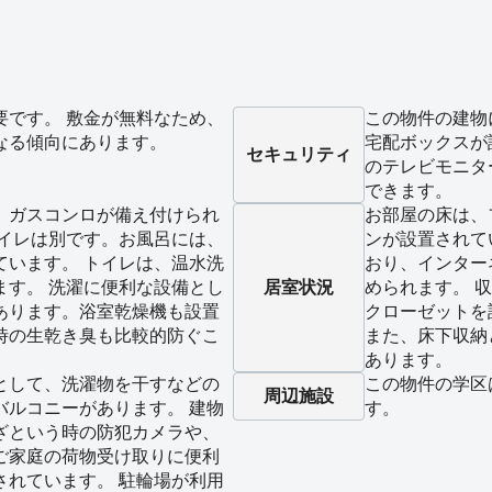
要です。 敷金が無料なため、
この物件の建物
なる傾向にあります。
宅配ボックスが
セキュリティ
のテレビモニタ
できます。
、ガスコンロが備え付けられ
お部屋の床は、
トイレは別です。お風呂には、
ンが設置されて
ています。 トイレは、温水洗
おり、インター
ます。 洗濯に便利な設備とし
居室状況
められます。 
あります。浴室乾燥機も設置
クローゼットを
時の生乾き臭も比較的防ぐこ
また、床下収納
あります。
として、洗濯物を干すなどの
この物件の学区
周辺施設
バルコニーがあります。 建物
す。
ざという時の防犯カメラや、
ご家庭の荷物受け取りに便利
されています。 駐輪場が利用