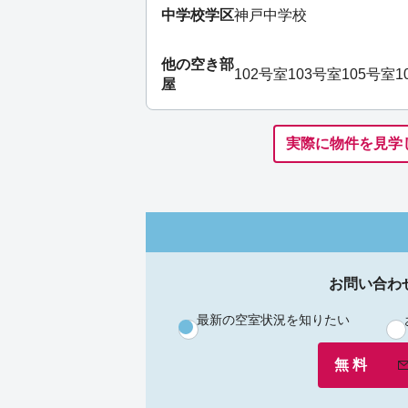
中学校学区
神戸中学校
他の空き部
102号室
103号室
105号室
1
屋
実際に物件を見学
お問い合わ
最新の空室状況を知りたい
無 料