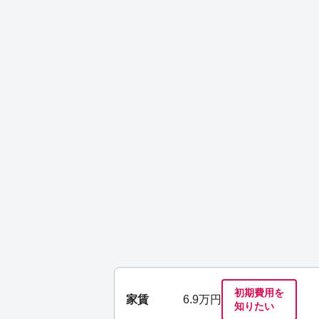
初期費用を
家賃
6.9
万円
知りたい