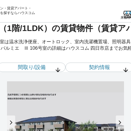
ン・賃貸アパート・
を
探すならハウスコム
来店予
室（1階/1LDK）の賃貸物件（賃貸ア
6号室は温水洗浄便座、オートロック、室内洗濯機置場、照明器
パルミエ Ⅲ 106号室の詳細はハウスコム 四日市店までお
間取り/設備
契約情報