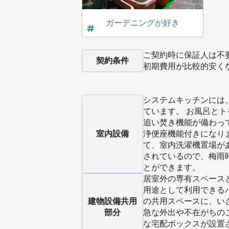
ガーデニングが好き
ご契約時に保証人は不
契約条件
初期費用が比較的安く
システムキッチンには
ています。 お風呂と
追い焚き機能が備わっ
室内設備
浄便座機能付きになり
て、室内洗濯機置場が
されているので、梅雨
とができます。
居室外の専有スペース
用途として利用できる
建物設備
共用
の共用スペースに、い
部分
急な外出や不在がちの
な宅配ボックスが設置