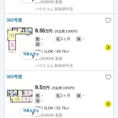
2026/08/06
更新
ハウスコム 和泉府中店
302号室
8.55
万円
(共益費 3,900円)
－
1ヶ月
－
敷
礼
保
－
償
3階 / 1LDK / 49.76㎡
写真を
見る
2026/08/06
更新
ハウスコム 和泉府中店
303号室
9.5
万円
(共益費 3,900円)
－
1ヶ月
－
敷
礼
保
－
償
3階 / 2LDK / 51.76㎡
写真を
見る
2026/08/06
更新