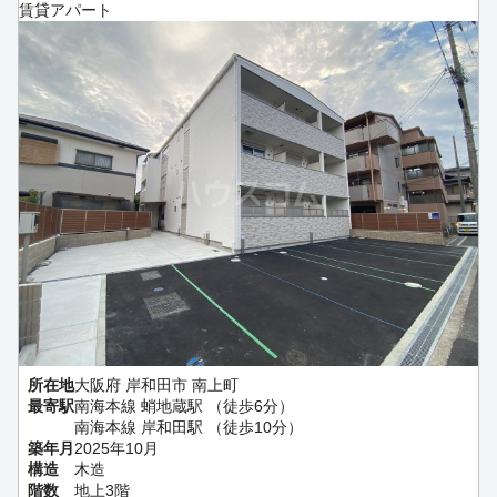
賃貸アパート
所在地
大阪府 岸和田市 南上町
最寄駅
南海本線 蛸地蔵駅 （徒歩6分）
南海本線 岸和田駅 （徒歩10分）
築年月
2025年10月
構造
木造
階数
地上3階