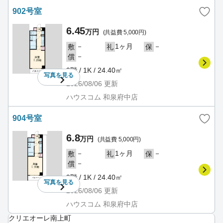
902号室
6.45
万円
(共益費 5,000円)
－
1ヶ月
－
敷
礼
保
－
償
9階 / 1K / 24.40㎡
写真を
見る
2026/08/06
更新
ハウスコム 和泉府中店
904号室
6.8
万円
(共益費 5,000円)
－
1ヶ月
－
敷
礼
保
－
償
9階 / 1K / 24.40㎡
写真を
見る
2026/08/06
更新
ハウスコム 和泉府中店
クリエオーレ南上町