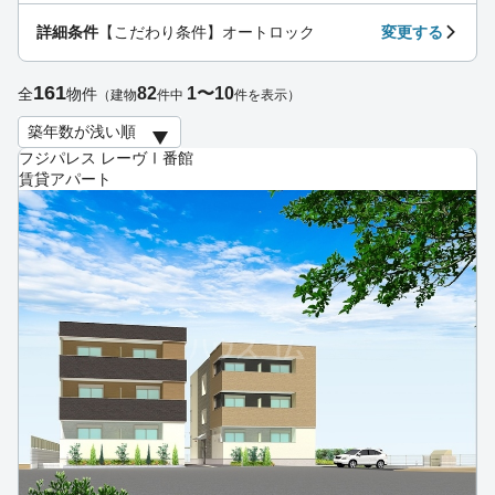
詳細条件
【こだわり条件】オートロック
変更する
161
82
1〜10
全
物件
（建物
件中
件を表示）
フジパレス レーヴⅠ番館
賃貸アパート