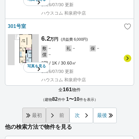
2026/07/30
更新
ハウスコム 和泉府中店
301号室
6.2
万円
(共益費 6,000円)
－
－
－
敷
礼
保
－
償
3階 / 1K / 30.60㎡
写真を
見る
2026/07/30
更新
ハウスコム 和泉府中店
161
全
物件
82
1〜10
（建物
件中
件を表示）
最初
前
次
最後
他の検索方法で物件を見る