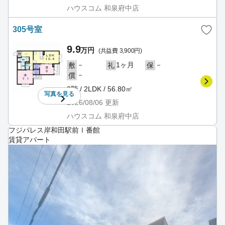
ハウスコム 和泉府中店
305号室
9.9
万円
(共益費 3,900円)
－
1ヶ月
－
敷
礼
保
－
償
3階 / 2LDK / 56.80㎡
写真を
見る
2026/08/06
更新
ハウスコム 和泉府中店
フジパレス岸和田駅前Ⅰ番館
賃貸アパート