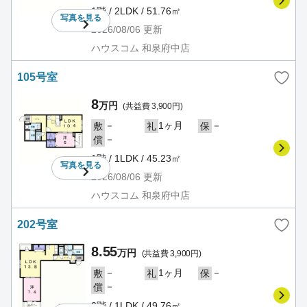
1階 / 2LDK / 51.76㎡
写真を
見る
2026/08/06
更新
ハウスコム 和泉府中店
105号室
8
万円
(共益費 3,900円)
－
1ヶ月
－
敷
礼
保
－
償
1階 / 1LDK / 45.23㎡
写真を
見る
2026/08/06
更新
ハウスコム 和泉府中店
202号室
8.55
万円
(共益費 3,900円)
－
1ヶ月
－
敷
礼
保
－
償
2階 / 1LDK / 49.76㎡