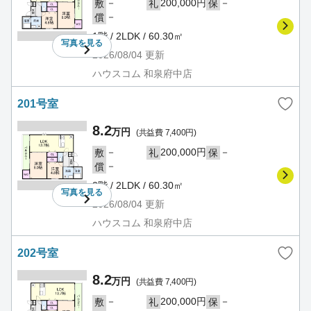
－
200,000円
－
敷
礼
保
－
償
1階 / 2LDK / 60.30㎡
写真を
見る
2026/08/04
更新
ハウスコム 和泉府中店
201号室
8.2
万円
(共益費 7,400円)
－
200,000円
－
敷
礼
保
－
償
2階 / 2LDK / 60.30㎡
写真を
見る
2026/08/04
更新
ハウスコム 和泉府中店
202号室
8.2
万円
(共益費 7,400円)
－
200,000円
－
敷
礼
保