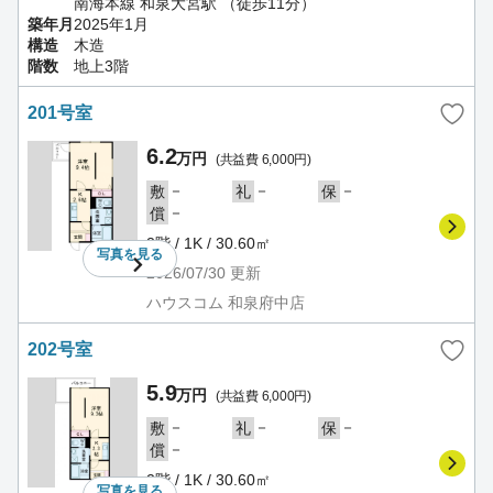
南海本線 和泉大宮駅 （徒歩11分）
築年月
2025年1月
構造
木造
階数
地上3階
201号室
6.2
万円
(共益費 6,000円)
－
－
－
敷
礼
保
－
償
2階 / 1K / 30.60㎡
写真を
見る
2026/07/30
更新
ハウスコム 和泉府中店
202号室
5.9
万円
(共益費 6,000円)
－
－
－
敷
礼
保
－
償
2階 / 1K / 30.60㎡
写真を
見る