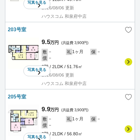
写真を
見る
2026/08/06
更新
ハウスコム 和泉府中店
203号室
9.5
万円
(共益費 3,900円)
－
1ヶ月
－
敷
礼
保
－
償
2階 / 2LDK / 51.76㎡
写真を
見る
2026/08/06
更新
ハウスコム 和泉府中店
205号室
9.9
万円
(共益費 3,900円)
－
1ヶ月
－
敷
礼
保
－
償
2階 / 2LDK / 56.80㎡
写真を
見る