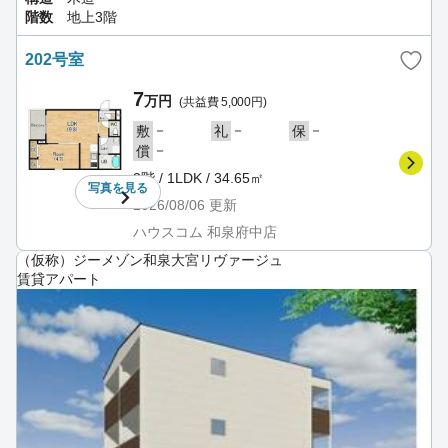
階数
地上3階
202号室
7
万円
(共益費 5,000円)
－
－
－
敷
礼
保
－
償
2階 / 1LDK / 34.65㎡
写真を
見る
2026/08/06
更新
ハウスコム 和泉府中店
（仮称）ジーメゾン和泉大宮リヴァージュ
賃貸アパート