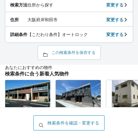
検索方法
住所から探す
変更する
住所
大阪府岸和田市
変更する
詳細条件
【こだわり条件】オートロック
変更する
この検索条件を保存する
あなたにおすすめの物件
検索条件に合う新着人気物件
1LDK
2LDK
3LDK
7.3
8.5
13
家賃
万円
家賃
万円
家賃
万円
検索条件を確認・変更する
大阪府岸和田市／久米
大阪府岸和田市／蛸地
大阪府岸和田市
田駅
蔵駅
和田駅
2026/08/06 更新
2026/08/06 更新
2026/08/06 更新