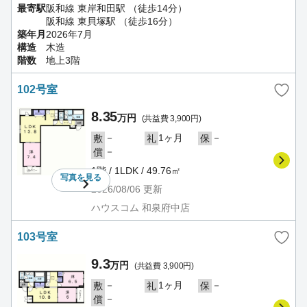
最寄駅
阪和線 東岸和田駅 （徒歩14分）
阪和線 東貝塚駅 （徒歩16分）
築年月
2026年7月
構造
木造
階数
地上3階
102号室
8.35
万円
(共益費 3,900円)
－
1ヶ月
－
敷
礼
保
－
償
1階 / 1LDK / 49.76㎡
写真を
見る
2026/08/06
更新
ハウスコム 和泉府中店
103号室
9.3
万円
(共益費 3,900円)
－
1ヶ月
－
敷
礼
保
－
償