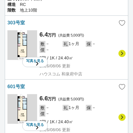
構造
RC
階数
地上10階
303号室
6.4
万円
(共益費 5,000円)
－
1ヶ月
－
敷
礼
保
－
償
3階 / 1K / 24.40㎡
写真を
見る
2026/08/06
更新
ハウスコム 和泉府中店
601号室
6.6
万円
(共益費 5,000円)
－
1ヶ月
－
敷
礼
保
－
償
6階 / 1K / 24.40㎡
写真を
見る
2026/08/06
更新