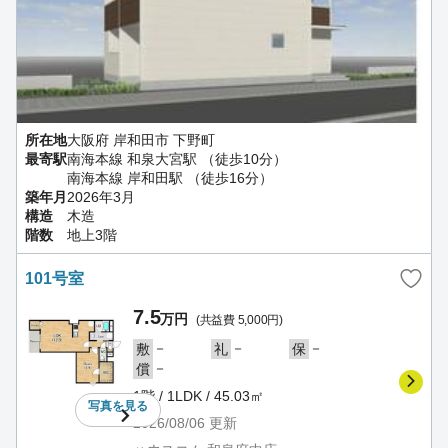
所在地
大阪府 岸和田市 下野町
最寄駅
南海本線 和泉大宮駅 （徒歩10分）
南海本線 岸和田駅 （徒歩16分）
築年月
2026年3月
構造
木造
階数
地上3階
101号室
7.5
万円
(共益費 5,000円)
－
－
－
敷
礼
保
－
償
1階 / 1LDK / 45.03㎡
写真を
見る
2026/08/06
更新