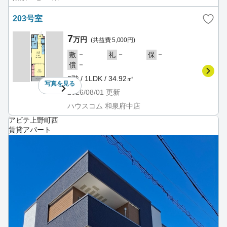
203号室
7
万円
(共益費 5,000円)
－
－
－
敷
礼
保
－
償
2階 / 1LDK / 34.92㎡
写真を
見る
2026/08/01
更新
ハウスコム 和泉府中店
アビテ上野町西
賃貸アパート