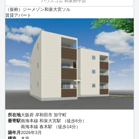
ハウスコム 和泉府中店
（仮称）ジーメゾン和泉大宮ソル
賃貸アパート
所在地
大阪府 岸和田市 加守町
最寄駅
南海本線 和泉大宮駅 （徒歩6分）
南海本線 春木駅 （徒歩14分）
築年月
2026年3月
構造
木造