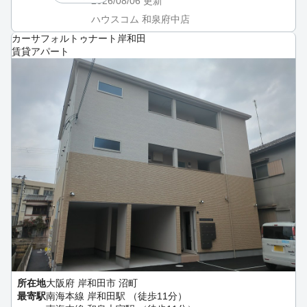
2026/08/06
更新
ハウスコム 和泉府中店
カーサフォルトゥナート岸和田
賃貸アパート
所在地
大阪府 岸和田市 沼町
最寄駅
南海本線 岸和田駅 （徒歩11分）