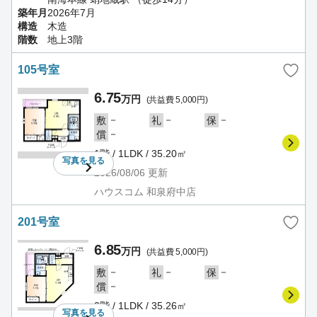
築年月
2026年7月
構造
木造
階数
地上3階
105号室
6.75
万円
(共益費 5,000円)
－
－
－
敷
礼
保
－
償
1階 / 1LDK / 35.20㎡
写真を
見る
2026/08/06
更新
ハウスコム 和泉府中店
201号室
6.85
万円
(共益費 5,000円)
－
－
－
敷
礼
保
－
償
2階 / 1LDK / 35.26㎡
写真を
見る