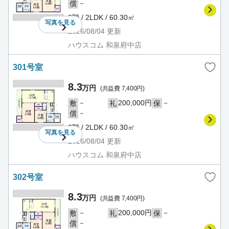
－
償
2階 / 2LDK / 60.30㎡
写真を
見る
2026/08/04
更新
ハウスコム 和泉府中店
301号室
8.3
万円
(共益費 7,400円)
－
200,000円
－
敷
礼
保
－
償
3階 / 2LDK / 60.30㎡
写真を
見る
2026/08/04
更新
ハウスコム 和泉府中店
302号室
8.3
万円
(共益費 7,400円)
－
200,000円
－
敷
礼
保
－
償