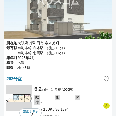
所在地
大阪府 岸和田市 春木旭町
最寄駅
南海本線 春木駅 （徒歩11分）
南海本線 忠岡駅 （徒歩16分）
築年月
2025年4月
構造
木造
階数
地上3階
203号室
6.2
万円
(共益費 4,900円)
－
－
－
敷
礼
保
－
償
2階 / 1LDK / 35.15㎡
写真を
見る