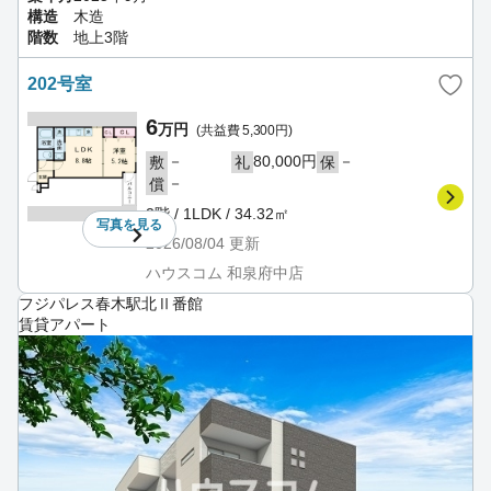
構造
木造
階数
地上3階
202号室
6
万円
(共益費 5,300円)
－
80,000円
－
敷
礼
保
－
償
2階 / 1LDK / 34.32㎡
写真を
見る
2026/08/04
更新
ハウスコム 和泉府中店
フジパレス春木駅北Ⅱ番館
賃貸アパート