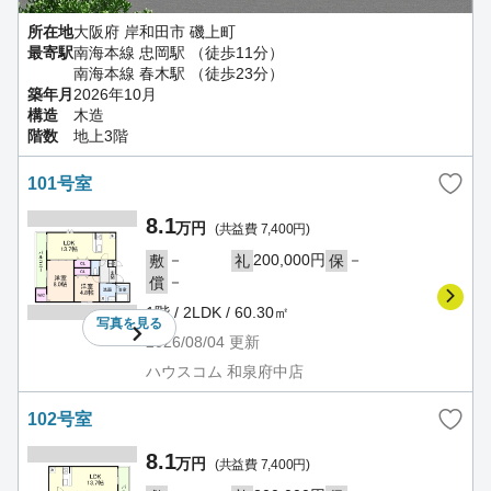
所在地
大阪府 岸和田市 磯上町
最寄駅
南海本線 忠岡駅 （徒歩11分）
南海本線 春木駅 （徒歩23分）
築年月
2026年10月
構造
木造
階数
地上3階
101号室
8.1
万円
(共益費 7,400円)
－
200,000円
－
敷
礼
保
－
償
1階 / 2LDK / 60.30㎡
写真を
見る
2026/08/04
更新
ハウスコム 和泉府中店
102号室
8.1
万円
(共益費 7,400円)