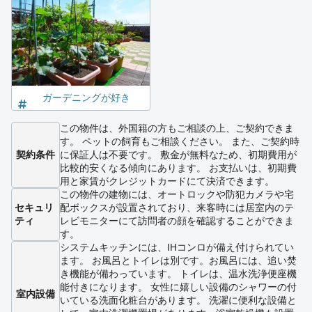
ガーデニングが好き
この物件は、外国籍の方もご相談の上、ご契約できま
す。 ペットの飼育もご相談ください。 また、ご契約時
契約条件
に保証人は不要です。 敷金が無料なため、初期費用が
比較的安くなる傾向にあります。 お支払いは、初期費
用と家賃がクレジットカードにて決済できます。
この物件の建物には、オートロックや防犯カメラや宅
セキュリ
配ボックスが設置されており、来客時には居室内のテ
ティ
レビモニターにて訪問者の顔を確認することができま
す。
システムキッチンには、IHコンロが備え付けられてい
ます。 お風呂とトイレは別です。お風呂には、追い焚
き機能が備わっています。 トイレは、温水洗浄便座機
能付きになります。 女性に嬉しい設備のシャワーの付
室内設備
いている洗面化粧台があります。 洗濯に便利な設備と