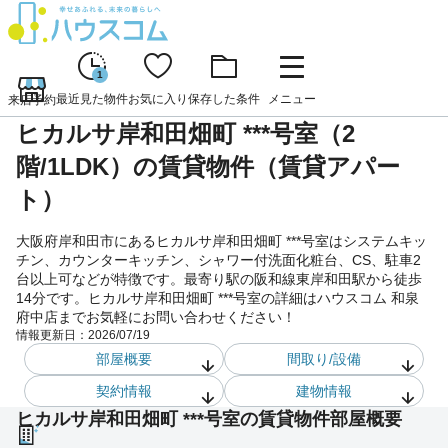
1
最近見た物件
お気に入り
保存した条件
メニュー
来店予約
ヒカルサ岸和田畑町 ***号室（2
階/1LDK）の賃貸物件（賃貸アパー
ト）
大阪府岸和田市にあるヒカルサ岸和田畑町 ***号室はシステムキッ
チン、カウンターキッチン、シャワー付洗面化粧台、CS、駐車2
台以上可などが特徴です。最寄り駅の阪和線東岸和田駅から徒歩
14分です。ヒカルサ岸和田畑町 ***号室の詳細はハウスコム 和泉
府中店までお気軽にお問い合わせください！
情報更新日：
2026/07/19
部屋概要
間取り/設備
契約情報
建物情報
ヒカルサ岸和田畑町 ***号室の賃貸物件部屋概要