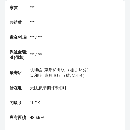
家賃
***
共益費
***
敷金/礼金
*** / ***
保証金/
敷
*** / ***
引(償却)
阪和線
東岸和田駅
（徒歩14分）
最寄駅
阪和線
東貝塚駅
（徒歩16分）
所在地
大阪府岸和田市畑町
間取り
1LDK
専有面積
48.55㎡