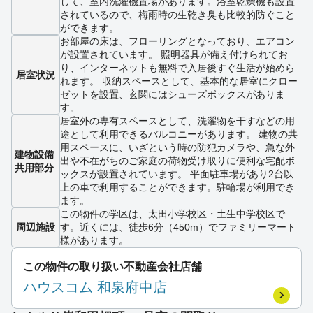
して、室内洗濯機置場があります。浴室乾燥機も設置
されているので、梅雨時の生乾き臭も比較的防ぐこと
ができます。
お部屋の床は、フローリングとなっており、エアコン
が設置されています。 照明器具が備え付けられてお
り、インターネットも無料で入居後すぐ生活が始めら
居室状況
れます。 収納スペースとして、基本的な居室にクロー
ゼットを設置、玄関にはシューズボックスがありま
す。
居室外の専有スペースとして、洗濯物を干すなどの用
途として利用できるバルコニーがあります。 建物の共
用スペースに、いざという時の防犯カメラや、急な外
建物設備
出や不在がちのご家庭の荷物受け取りに便利な宅配ボ
共用部分
ックスが設置されています。 平面駐車場があり2台以
上の車で利用することができます。駐輪場が利用でき
ます。
この物件の学区は、太田小学校区・土生中学校区で
周辺施設
す。近くには、徒歩6分（450m）でファミリーマート
様があります。
この物件の取り扱い不動産会社店舗
ハウスコム 和泉府中店