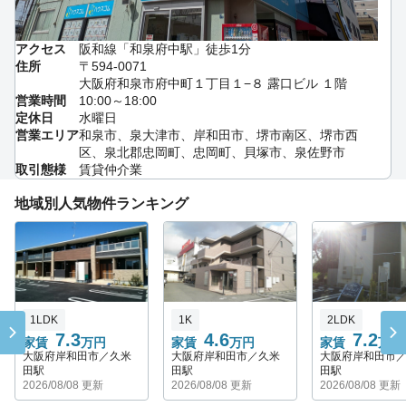
アクセス
阪和線「和泉府中駅」徒歩1分
住所
〒594-0071
大阪府和泉市府中町１丁目１−８ 露口ビル １階
営業時間
10:00～18:00
定休日
水曜日
営業エリア
和泉市、泉大津市、岸和田市、堺市南区、堺市西
区、泉北郡忠岡町、忠岡町、貝塚市、泉佐野市
取引態様
賃貸仲介業
地域別人気物件ランキング
1LDK
1K
2LDK
7.3
4.6
7.2
家賃
万円
家賃
万円
家賃
万円
大阪府岸和田市／久米
大阪府岸和田市／久米
大阪府岸和田市
田駅
田駅
田駅
2026/08/08 更新
2026/08/08 更新
2026/08/08 更新