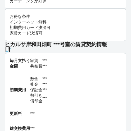
ガーデニングが好き
お得な条件
インターネット無料
初期費用カード決済可
家賃カード決済可
ヒカルサ岸和田畑町 ***号室の賃貸契約情報
毎月支払う
家賃
***
金額
共益費
***
敷金
***
礼金
***
初期費用
保証金
***
敷引き
***
償却金
更新料
***
鍵交換費用
***