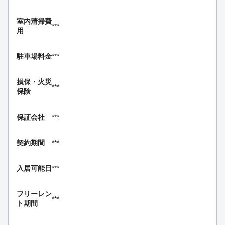
室内清掃費
***
用
駐車場料金
***
損保・
火災
***
保険
保証会社
***
契約期間
***
入居可能日
***
フリーレン
***
ト期間