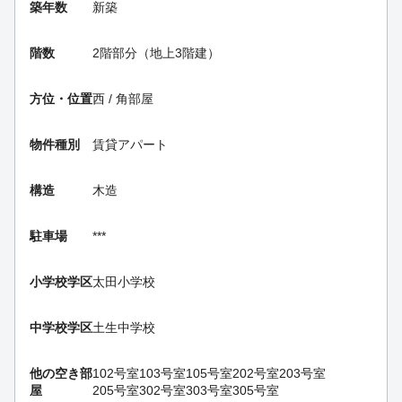
築年数
新築
階数
2階部分（地上3階建）
方位・位置
西 / 角部屋
物件種別
賃貸アパート
構造
木造
駐車場
***
小学校学区
太田小学校
中学校学区
土生中学校
他の空き部
102号室
103号室
105号室
202号室
203号室
屋
205号室
302号室
303号室
305号室