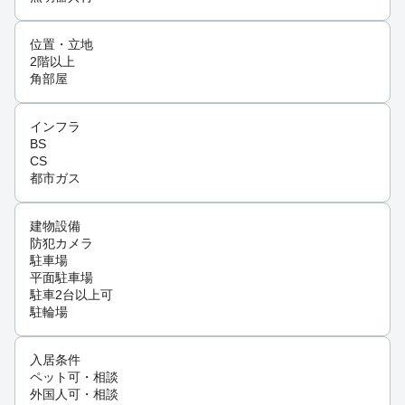
位置・立地
2階以上
角部屋
インフラ
BS
CS
都市ガス
建物設備
防犯カメラ
駐車場
平面駐車場
駐車2台以上可
駐輪場
入居条件
ペット可・相談
外国人可・相談