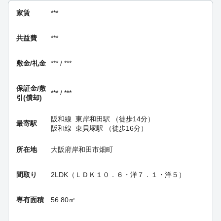
家賃
***
共益費
***
敷金/礼金
*** / ***
保証金/
敷
*** / ***
引(償却)
阪和線
東岸和田駅
（徒歩14分）
最寄駅
阪和線
東貝塚駅
（徒歩16分）
所在地
大阪府岸和田市畑町
間取り
2LDK（ＬＤＫ１０．６・洋７．１・洋５）
専有面積
56.80㎡