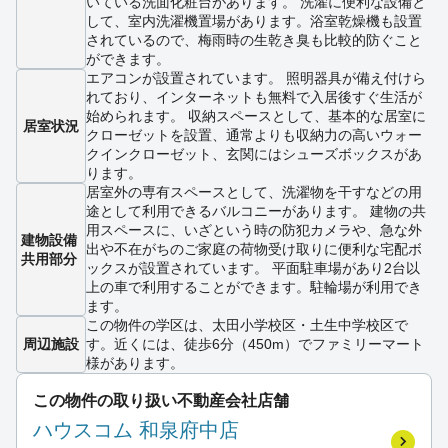
いている洗面化粧台があります。 洗濯に便利な設備と
して、室内洗濯機置場があります。浴室乾燥機も設置
されているので、梅雨時の生乾き臭も比較的防ぐこと
ができます。
エアコンが設置されています。 照明器具が備え付けら
れており、インターネットも無料で入居後すぐ生活が
始められます。 収納スペースとして、基本的な居室に
居室状況
クローゼットを設置、通常よりも収納力の高いウォー
クインクローゼット、玄関にはシューズボックスがあ
ります。
居室外の専有スペースとして、洗濯物を干すなどの用
途として利用できるバルコニーがあります。 建物の共
用スペースに、いざという時の防犯カメラや、急な外
建物設備
出や不在がちのご家庭の荷物受け取りに便利な宅配ボ
共用部分
ックスが設置されています。 平面駐車場があり2台以
上の車で利用することができます。駐輪場が利用でき
ます。
この物件の学区は、太田小学校区・土生中学校区で
周辺施設
す。近くには、徒歩6分（450m）でファミリーマート
様があります。
この物件の取り扱い不動産会社店舗
ハウスコム 和泉府中店