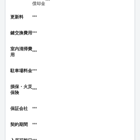
***
償却金
更新料
***
鍵交換費用
***
室内清掃費
***
用
駐車場料金
***
損保・
火災
***
保険
保証会社
***
契約期間
***