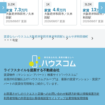
1LDK
1K
3LDK
7.3
4.6
13
家賃
万円
家賃
万円
家賃
万円
大阪府岸和田市／久米
大阪府岸和田市／久米
大阪府岸和田市
田駅
田駅
和田駅
2026/08/07 更新
2026/08/07 更新
2026/08/07 更新
賃貸ならハウスコム
大阪府
岸和田市
東岸和田駅
ヒカルサ岸和田畑町
＊＊＊号室
ライフスタイルを提案する不動産会社
賃貸物件（マンション･アパート）検索サイト"ハウスコム"
全国200店舗以上の"ハウスコムグループ"は、最新の賃貸マンション・賃貸ア
パートの賃貸住宅情報をご紹介しています。
お部屋さがしのリクエスト
店舗へのお問い合わせ
勧誘方針
個人情報保護方針
利用者情報の外部送信
お客様相談室
サイトマップ
企業情報
採用情報