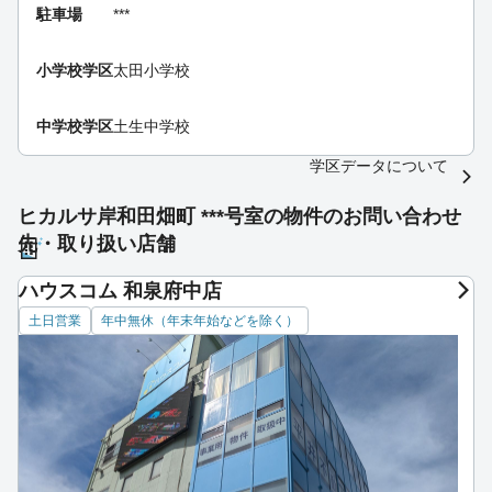
駐車場
***
小学校学区
太田小学校
中学校学区
土生中学校
学区データについて
ヒカルサ岸和田畑町 ***号室の物件のお問い合わせ
先・取り扱い店舗
ハウスコム 和泉府中店
土日営業
年中無休（年末年始などを除く）