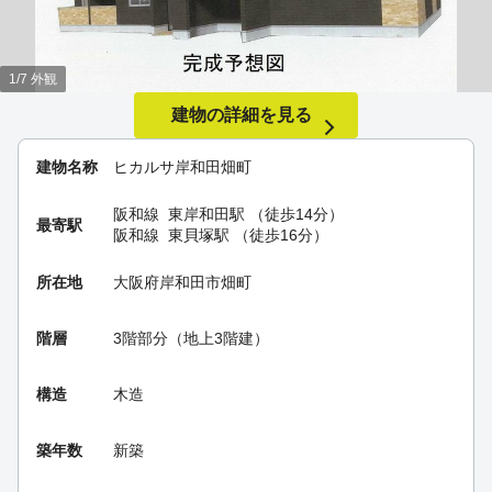
1/7 外観
建物の詳細を見る
建物名称
ヒカルサ岸和田畑町
阪和線
東岸和田駅
（徒歩14分）
最寄駅
阪和線
東貝塚駅
（徒歩16分）
所在地
大阪府岸和田市畑町
階層
3階部分（地上3階建）
構造
木造
築年数
新築