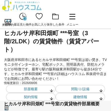
1
最近見た物件
お気に入り
保存した条件
メニュー
来店予約
ヒカルサ岸和田畑町 ***号室（3
階/2LDK）の賃貸物件（賃貸アパー
ト）
大阪府岸和田市にあるヒカルサ岸和田畑町 ***号室は追い焚き、TV
モニタ付インターホン、宅配ボックス、照明器具付、防犯カメラ
などが特徴です。最寄り駅の阪和線東岸和田駅から徒歩14分で
す。ヒカルサ岸和田畑町 ***号室の詳細はハウスコム 和泉府中店ま
でお気軽にお問い合わせください！
情報更新日：
2026/08/06
部屋概要
間取り/設備
契約情報
建物情報
ヒカルサ岸和田畑町 ***号室の賃貸物件部屋概要