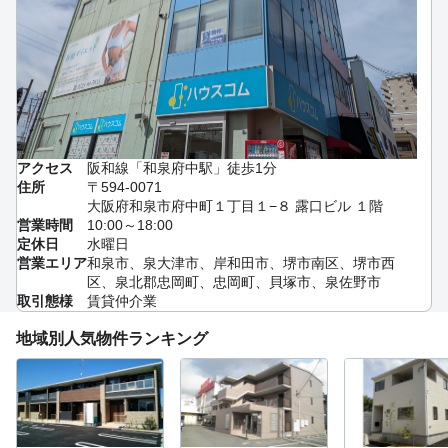
アクセス
阪和線「和泉府中駅」徒歩1分
住所
〒594-0071
大阪府和泉市府中町１丁目１−８ 露口ビル １階
営業時間
10:00～18:00
定休日
水曜日
営業エリア
和泉市、泉大津市、岸和田市、堺市南区、堺市西
区、泉北郡忠岡町、忠岡町、貝塚市、泉佐野市
取引態様
賃貸仲介業
地域別人気物件ランキング