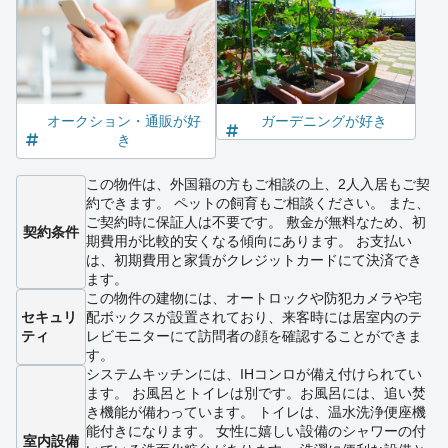
オークション・通販が好
ガーデニングが好き
き
この物件は、外国籍の方もご相談の上、2人入居もご契
約できます。 ペットの飼育もご相談ください。 また、
ご契約時に保証人は不要です。 敷金が無料なため、初
契約条件
期費用が比較的安くなる傾向にあります。 お支払い
は、初期費用と家賃がクレジットカードにて決済でき
ます。
この物件の建物には、オートロックや防犯カメラや宅
セキュリ
配ボックスが設置されており、来客時には居室内のテ
ティ
レビモニターにて訪問者の顔を確認することができま
す。
システムキッチンには、IHコンロが備え付けられてい
ます。 お風呂とトイレは別です。お風呂には、追い焚
き機能が備わっています。 トイレは、温水洗浄便座機
能付きになります。 女性に嬉しい設備のシャワーの付
室内設備