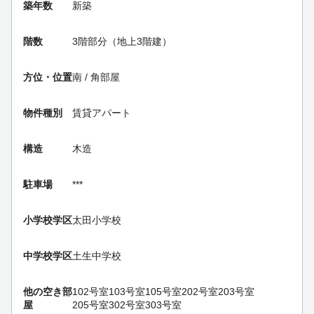
築年数
新築
階数
3階部分（地上3階建）
方位・位置
南 / 角部屋
物件種別
賃貸アパート
構造
木造
駐車場
***
小学校学区
太田小学校
中学校学区
土生中学校
他の空き部
102号室
103号室
105号室
202号室
203号室
屋
205号室
302号室
303号室