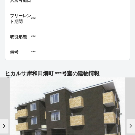
入居可能日
***
フリーレン
***
ト期間
取引形態
***
備考
***
ヒカルサ岸和田畑町 ***号室の建物情報