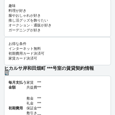
趣味
料理が好き
服やおしゃれが好き
推し活グッズを飾りたい
オークション・通販が好き
ガーデニングが好き
お得な条件
インターネット無料
初期費用カード決済可
家賃カード決済可
ヒカルサ岸和田畑町 ***号室の賃貸契約情報
毎月支払う
家賃
***
金額
共益費
***
敷金
***
礼金
***
初期費用
保証金
***
敷引き