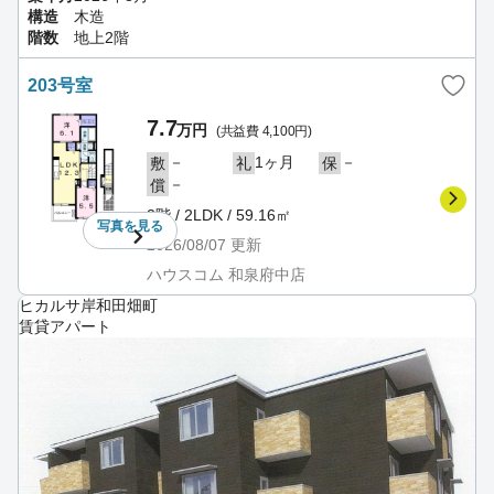
構造
木造
階数
地上2階
203号室
7.7
万円
(共益費 4,100円)
－
1ヶ月
－
敷
礼
保
－
償
2階 / 2LDK / 59.16㎡
写真を
見る
2026/08/07
更新
ハウスコム 和泉府中店
ヒカルサ岸和田畑町
賃貸アパート