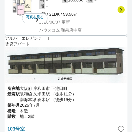
敷
礼
保
－
償
2階 / 2LDK / 59.58㎡
写真を
見る
2026/08/07
更新
ハウスコム 和泉府中店
アルバ エレガンテ Ⅰ
賃貸アパート
所在地
大阪府 岸和田市 下池田町
最寄駅
阪和線 久米田駅 （徒歩11分）
南海本線 春木駅 （徒歩19分）
築年月
2025年7月
構造
木造
階数
地上2階
103号室