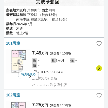
所在地
大阪府 岸和田市 西之内町
最寄駅
阪和線 下松駅 （徒歩13分）
南海本線 和泉大宮駅 （徒歩15分）
築年月
2026年7月
構造
木造
階数
地上2階
101号室
7.45
万円
(共益費 4,100円)
－
1ヶ月
－
敷
礼
保
－
償
1階 / 1LDK / 37.54㎡
写真を
見る
2026/08/07
更新
ハウスコム 和泉府中店
102号室
7.25
万円
(共益費 4,100円)