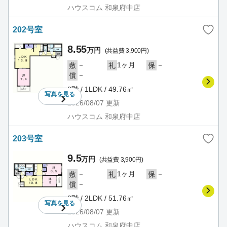
ハウスコム 和泉府中店
202号室
8.55
万円
(共益費 3,900円)
－
1ヶ月
－
敷
礼
保
－
償
2階 / 1LDK / 49.76㎡
写真を
見る
2026/08/07
更新
ハウスコム 和泉府中店
203号室
9.5
万円
(共益費 3,900円)
－
1ヶ月
－
敷
礼
保
－
償
2階 / 2LDK / 51.76㎡
写真を
見る
2026/08/07
更新
ハウスコム 和泉府中店