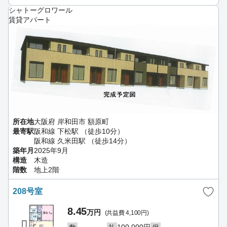
シャトーグロワール
賃貸アパート
所在地
大阪府 岸和田市 額原町
最寄駅
阪和線 下松駅 （徒歩10分）
阪和線 久米田駅 （徒歩14分）
築年月
2025年9月
構造
木造
階数
地上2階
208号室
8.45
万円
(共益費 4,100円)
－
100,000円
－