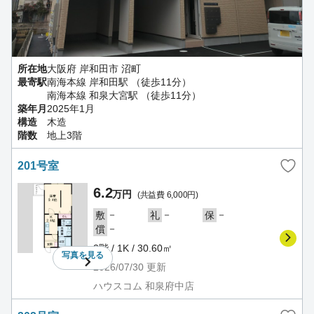
所在地
大阪府 岸和田市 沼町
最寄駅
南海本線 岸和田駅 （徒歩11分）
南海本線 和泉大宮駅 （徒歩11分）
築年月
2025年1月
構造
木造
階数
地上3階
201号室
6.2
万円
(共益費 6,000円)
－
－
－
敷
礼
保
－
償
2階 / 1K / 30.60㎡
写真を
見る
2026/07/30
更新
ハウスコム 和泉府中店