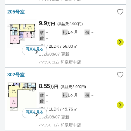
205号室
9.9
万円
(共益費 3,900円)
－
1ヶ月
－
敷
礼
保
－
償
2階 / 2LDK / 56.80㎡
写真を
見る
2026/08/07
更新
ハウスコム 和泉府中店
302号室
8.55
万円
(共益費 3,900円)
－
1ヶ月
－
敷
礼
保
－
償
3階 / 1LDK / 49.76㎡
写真を
見る
2026/08/07
更新
ハウスコム 和泉府中店