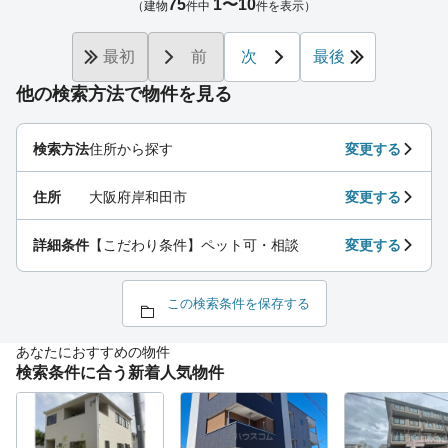
75
1〜10
（建物
件中
件を表示）
最初
前
次
最後
他の検索方法で物件を見る
検索方法
住所から探す
変更する
住所
大阪府岸和田市
変更する
詳細条件
【こだわり条件】ペット可・相談
変更する
この検索条件を保存する
あなたにおすすめの物件
検索条件に合う新着人気物件