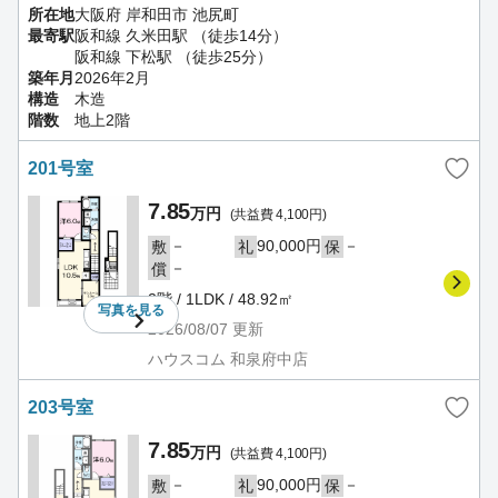
所在地
大阪府 岸和田市 池尻町
最寄駅
阪和線 久米田駅 （徒歩14分）
阪和線 下松駅 （徒歩25分）
築年月
2026年2月
構造
木造
階数
地上2階
201号室
7.85
万円
(共益費 4,100円)
－
90,000円
－
敷
礼
保
－
償
2階 / 1LDK / 48.92㎡
写真を
見る
2026/08/07
更新
ハウスコム 和泉府中店
203号室
7.85
万円
(共益費 4,100円)
－
90,000円
－
敷
礼
保