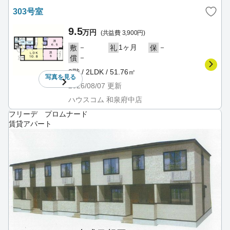
303号室
9.5
万円
(共益費 3,900円)
－
1ヶ月
－
敷
礼
保
－
償
3階 / 2LDK / 51.76㎡
写真を
見る
2026/08/07
更新
ハウスコム 和泉府中店
フリーデ プロムナード
賃貸アパート