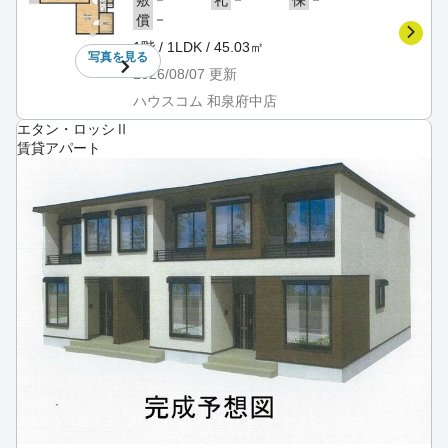
敷
礼
保
－
償
1階 / 1LDK / 45.03㎡
写真を
見る
2026/08/07
更新
ハウスコム 和泉府中店
エタン・ロッシⅡ
賃貸アパート