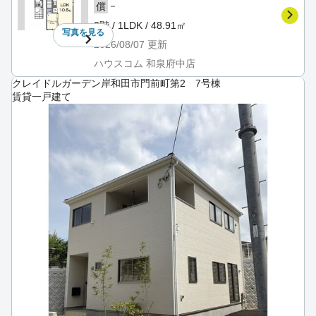
－
償
2階 / 1LDK / 48.91㎡
写真を
見る
2026/08/07
更新
ハウスコム 和泉府中店
クレイドルガーデン岸和田市門前町第2 7号棟
賃貸一戸建て