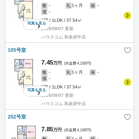
－
1ヶ月
－
敷
礼
保
－
償
1階 / 1LDK / 37.54㎡
写真を
見る
2026/08/07
更新
ハウスコム 和泉府中店
105号室
7.45
万円
(共益費 4,100円)
－
1ヶ月
－
敷
礼
保
－
償
1階 / 1LDK / 37.54㎡
写真を
見る
2026/08/07
更新
ハウスコム 和泉府中店
202号室
7.85
万円
(共益費 4,100円)
－
1ヶ月
－
敷
礼
保