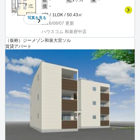
－
償
2階 / 1LDK / 50.43㎡
写真を
見る
2026/08/07
更新
ハウスコム 和泉府中店
（仮称）ジーメゾン和泉大宮ソル
賃貸アパート