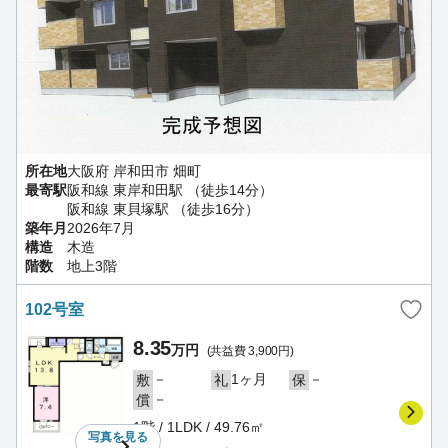
所在地
大阪府 岸和田市 畑町
最寄駅
阪和線 東岸和田駅 （徒歩14分）
阪和線 東貝塚駅 （徒歩16分）
築年月
2026年7月
構造
木造
階数
地上3階
102号室
8.35
万円
(共益費 3,900円)
－
1ヶ月
－
敷
礼
保
－
償
1階 / 1LDK / 49.76㎡
写真を
見る