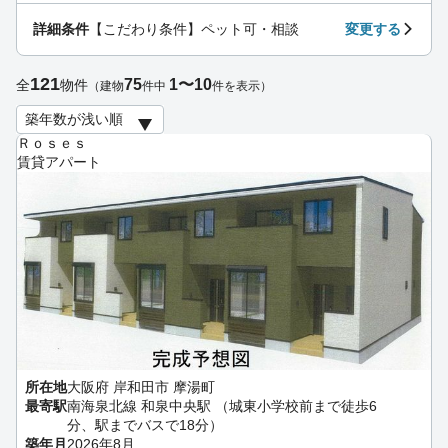
詳細条件
【こだわり条件】ペット可・相談
変更する
121
75
1〜10
全
物件
（建物
件中
件を表示）
Ｒｏｓｅｓ
賃貸アパート
所在地
大阪府 岸和田市 摩湯町
最寄駅
南海泉北線 和泉中央駅 （城東小学校前まで徒歩6
分、駅までバスで18分）
築年月
2026年8月