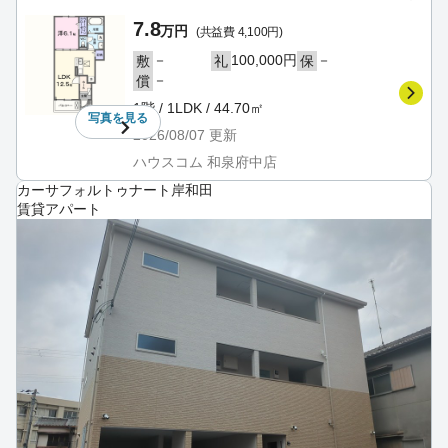
7.8
万円
(共益費 4,100円)
－
100,000円
－
敷
礼
保
－
償
1階 / 1LDK / 44.70㎡
写真を
見る
2026/08/07
更新
ハウスコム 和泉府中店
カーサフォルトゥナート岸和田
賃貸アパート