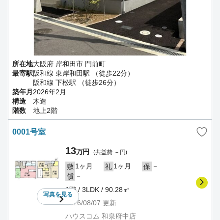
所在地
大阪府 岸和田市 門前町
最寄駅
阪和線 東岸和田駅 （徒歩22分）
阪和線 下松駅 （徒歩26分）
築年月
2026年2月
構造
木造
階数
地上2階
0001号室
13
万円
(共益費 －円)
1ヶ月
1ヶ月
－
敷
礼
保
－
償
1階 / 3LDK / 90.28㎡
写真を
見る
2026/08/07
更新
ハウスコム 和泉府中店