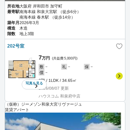
所在地
大阪府 岸和田市 加守町
最寄駅
南海本線 和泉大宮駅 （徒歩6分）
南海本線 春木駅 （徒歩14分）
築年月
2026年3月
構造
木造
階数
地上3階
202号室
7
万円
(共益費 5,000円)
－
－
－
敷
礼
保
－
償
2階 / 1LDK / 34.65㎡
写真を
見る
2026/08/07
更新
ハウスコム 和泉府中店
（仮称）ジーメゾン和泉大宮リヴァージュ
賃貸アパート