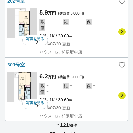
202号室
5.9
万円
(共益費 6,000円)
－
－
－
敷
礼
保
－
償
2階 / 1K / 30.60㎡
写真を
見る
2026/07/30
更新
ハウスコム 和泉府中店
301号室
6.2
万円
(共益費 6,000円)
－
－
－
敷
礼
保
－
償
3階 / 1K / 30.60㎡
写真を
見る
2026/07/30
更新
ハウスコム 和泉府中店
121
全
物件