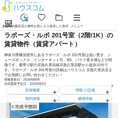
1
最近見た物件
お気に入り
保存した条件
メニュー
来店予約
ラポーズ・ルポ 201号室（2階/1K）の
賃貸物件（賃貸アパート）
神奈川県横須賀市にあるラポーズ・ルポ 201号室は追い焚き、シ
ューズボックス、インターネット可、BS、バイク置き場などが特
徴です。最寄り駅の京急久里浜線京急久里浜駅から徒歩10分で
す。ラポーズ・ルポ 201号室の詳細はハウスコム 京急久里浜店ま
でお気軽にお問い合わせください！
情報更新日：
2026/08/09
次回更新予定日：
2026/08/23
部屋概要
間取り/設備
契約情報
建物情報