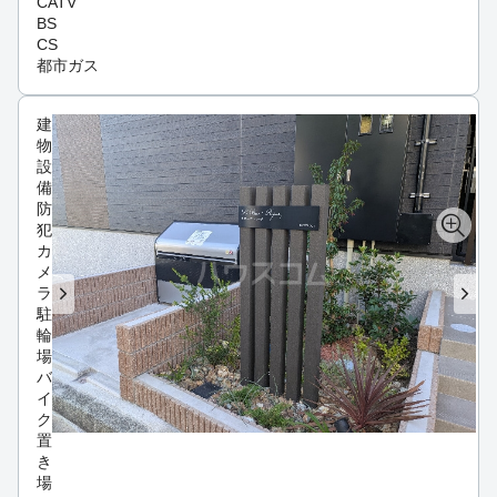
CATV
BS
CS
都市ガス
建
物
設
備
防
犯
カ
メ
ラ
駐
輪
場
バ
イ
ク
置
き
場