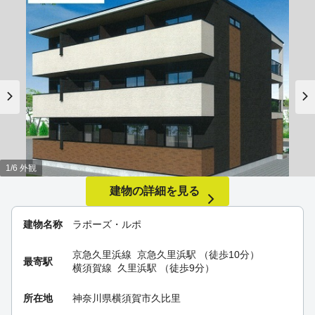
1/6 外観
建物の詳細を見る
建物名称
ラポーズ・ルポ
京急久里浜線
京急久里浜駅
（徒歩10分）
最寄駅
横須賀線
久里浜駅
（徒歩9分）
所在地
神奈川県横須賀市久比里