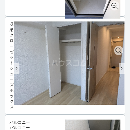
収
納
ク
ロ
ー
ゼ
ッ
ト
シ
ュ
ー
ズ
ボ
ッ
ク
ス
バルコニー
バルコニー