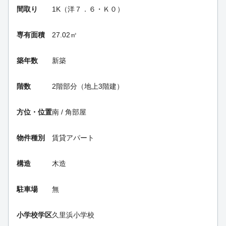
間取り
1K（洋７．６・Ｋ０）
専有面積
27.02㎡
築年数
新築
階数
2階部分（地上3階建）
方位・位置
南 / 角部屋
物件種別
賃貸アパート
構造
木造
駐車場
無
小学校学区
久里浜小学校