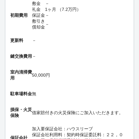
敷金
－
礼金
1ヶ月
（
7.2
万円
）
初期費用
保証金
－
敷引き
－
償却金
更新料
－
鍵交換費用
－
室内清掃費
50,000円
用
駐車場料金
無
損保・
火災
借家賠付きの火災保険にご加入いただきます。
保険
加入要
保証会社：ハウスリーブ
保証会社利用料：契約時保証委託料：２２，０
保証会社