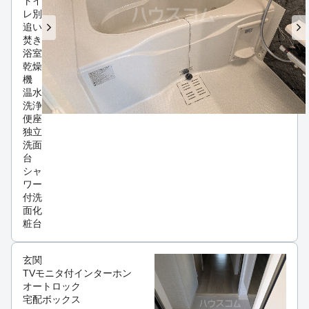
トイ
レ別
追い
焚き
浴室
乾燥
機
温水
洗浄
便座
独立
洗面
台
シャ
ワー
付洗
面化
粧台
玄関
TVモニタ付インターホン
オートロック
宅配ボックス