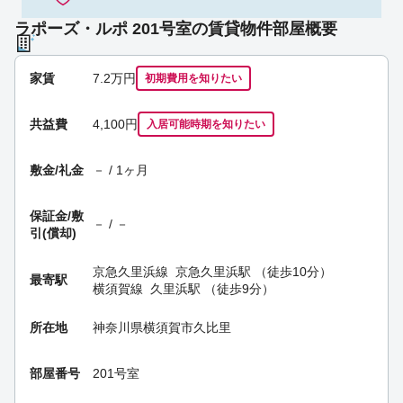
ラポーズ・ルポ 201号室の賃貸物件部屋概要
家賃
7.2
万円
初期費用を
知りたい
共益費
4,100円
入居可能時期
を知りたい
敷金/礼金
－ / 1ヶ月
保証金/
敷
－ / －
引(償却)
京急久里浜線
京急久里浜駅
（徒歩10分）
最寄駅
横須賀線
久里浜駅
（徒歩9分）
所在地
神奈川県横須賀市久比里
部屋番号
201号室