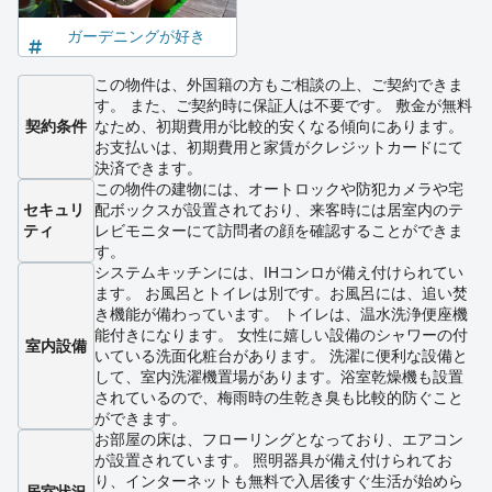
ガーデニングが好き
この物件は、外国籍の方もご相談の上、ご契約できま
す。 また、ご契約時に保証人は不要です。 敷金が無料
契約条件
なため、初期費用が比較的安くなる傾向にあります。
お支払いは、初期費用と家賃がクレジットカードにて
決済できます。
この物件の建物には、オートロックや防犯カメラや宅
セキュリ
配ボックスが設置されており、来客時には居室内のテ
ティ
レビモニターにて訪問者の顔を確認することができま
す。
システムキッチンには、IHコンロが備え付けられてい
ます。 お風呂とトイレは別です。お風呂には、追い焚
き機能が備わっています。 トイレは、温水洗浄便座機
能付きになります。 女性に嬉しい設備のシャワーの付
室内設備
いている洗面化粧台があります。 洗濯に便利な設備と
して、室内洗濯機置場があります。浴室乾燥機も設置
されているので、梅雨時の生乾き臭も比較的防ぐこと
ができます。
お部屋の床は、フローリングとなっており、エアコン
が設置されています。 照明器具が備え付けられてお
り、インターネットも無料で入居後すぐ生活が始めら
居室状況