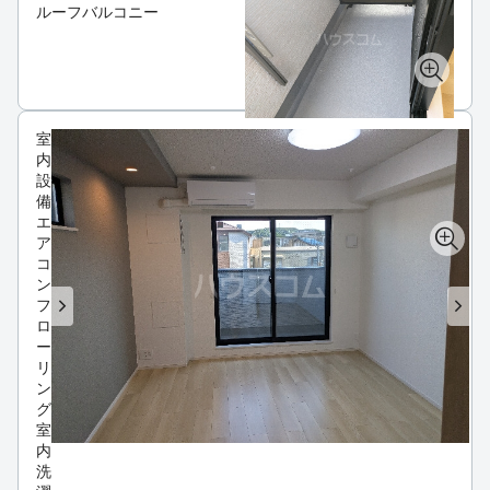
ルーフバルコニー
室
内
設
備
エ
ア
コ
ン
フ
ロ
ー
リ
ン
グ
室
内
洗