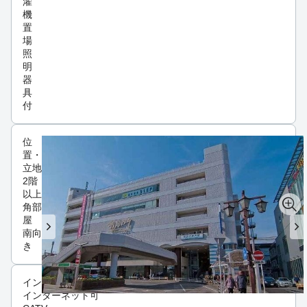
濯
機
置
場
照
明
器
具
付
位
置・
立地
2階
以上
角部
屋
南向
き
インフラ
インターネット可