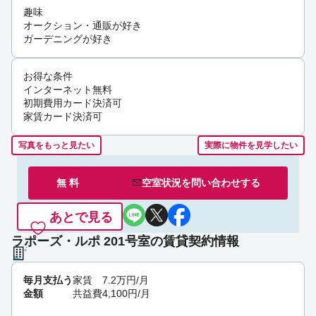
趣味
オークション・通販が好き
ガーデニングが好き
お得な条件
インターネット無料
初期費用カード決済可
家賃カード決済可
写真をもっと見たい
実際に物件を見学したい
無 料
空室状況を
問い合わせ
する
あとで見る
ラポーズ・ルポ 201号室の賃貸契約情報
毎月支払う
家賃
7.2
万円
/月
金額
共益費
4,100
円
/月