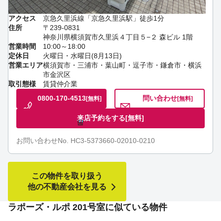
アクセス
京急久里浜線「京急久里浜駅」徒歩1分
住所
〒239-0831
神奈川県横須賀市久里浜４丁目５−２ 森ビル 1階
営業時間
10:00～18:00
定休日
火曜日・水曜日(8月13日)
営業エリア
横須賀市・三浦市・葉山町・逗子市・鎌倉市・横浜
市金沢区
取引態様
賃貸仲介業
0800-170-4513
問い合わせ
[無料]
[無料]
来店予約をする
[無料]
お問い合わせNo. HC3-5373660-02010-0210
この物件を取り扱う
他の不動産会社を見る
ラポーズ・ルポ 201号室に似ている物件