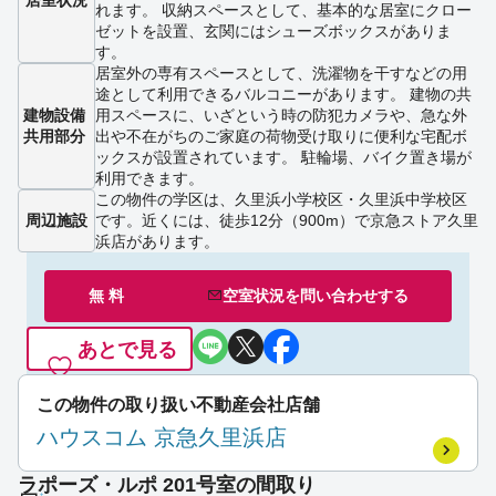
れます。 収納スペースとして、基本的な居室にクロー
ゼットを設置、玄関にはシューズボックスがありま
す。
居室外の専有スペースとして、洗濯物を干すなどの用
途として利用できるバルコニーがあります。 建物の共
建物設備
用スペースに、いざという時の防犯カメラや、急な外
共用部分
出や不在がちのご家庭の荷物受け取りに便利な宅配ボ
ックスが設置されています。 駐輪場、バイク置き場が
利用できます。
この物件の学区は、久里浜小学校区・久里浜中学校区
周辺施設
です。近くには、徒歩12分（900m）で京急ストア久里
浜店があります。
無 料
空室状況を
問い合わせ
する
あとで見る
この物件の取り扱い不動産会社店舗
ハウスコム 京急久里浜店
ラポーズ・ルポ 201号室の間取り