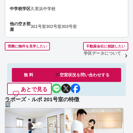
中学校学区
久里浜中学校
他の空き部
301号室
302号室
303号室
屋
実際に物件を見学したい
不動産会社に相談したい
学区データについて
無 料
空室状況を
問い合わせ
する
あとで見る
ラポーズ・ルポ 201号室の特徴