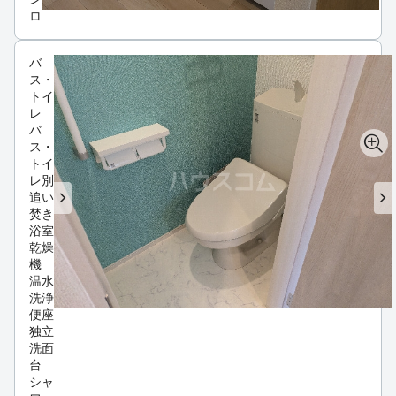
ロ
バ
ス・
トイ
レ
バ
ス・
トイ
レ別
追い
焚き
浴室
乾燥
機
温水
洗浄
便座
独立
洗面
台
シャ