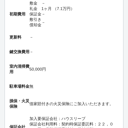
敷金
－
礼金
1ヶ月
（
7.1
万円
）
初期費用
保証金
－
敷引き
－
償却金
更新料
－
鍵交換費用
－
室内清掃費
50,000円
用
駐車場料金
無
損保・
火災
借家賠付きの火災保険にご加入いただきます。
保険
加入要
保証会社：ハウスリーブ
保証会社利用料：契約時保証委託料：２２，０
保証会社