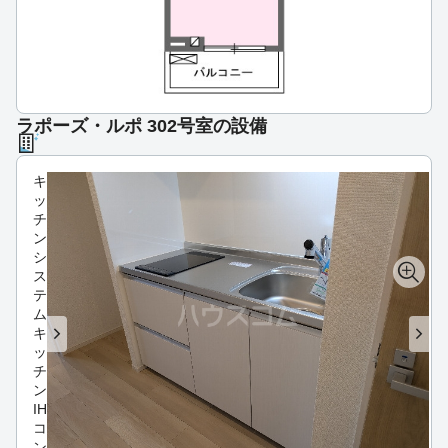
ラポーズ・ルポ 302号室の設備
キ
ッ
チ
ン
シ
ス
テ
ム
キ
ッ
チ
ン
IH
コ
ン