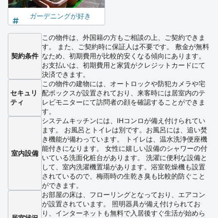
ガーデニングが好き
この物件は、外国籍の方もご相談の上、ご契約できま
す。 また、ご契約時に保証人は不要です。 敷金が無料
契約条件
なため、初期費用が比較的安くなる傾向にあります。
お支払いは、初期費用と家賃がクレジットカードにて
決済できます。
この物件の建物には、オートロックや防犯カメラや宅
セキュリ
配ボックスが設置されており、来客時には居室内のテ
ティ
レビモニターにて訪問者の顔を確認することができま
す。
システムキッチンには、IHコンロが備え付けられてい
ます。 お風呂とトイレは別です。お風呂には、追い焚
き機能が備わっています。 トイレは、温水洗浄便座機
能付きになります。 女性に嬉しい設備のシャワーの付
室内設備
いている洗面化粧台があります。 洗濯に便利な設備と
して、室内洗濯機置場があります。浴室乾燥機も設置
されているので、梅雨時の生乾き臭も比較的防ぐこと
ができます。
お部屋の床は、フローリングとなっており、エアコン
が設置されています。 照明器具が備え付けられてお
り、インターネットも無料で入居後すぐ生活が始めら
居室状況