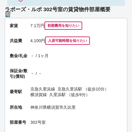
ラポーズ・ルポ 302号室の賃貸物件部屋概要
家賃
7.1
万円
初期費用を
知りたい
共益費
4,100円
入居可能時期
を知りたい
敷金/礼金
－ / 1ヶ月
保証金/
敷
－ / －
引(償却)
京急久里浜線
京急久里浜駅
（徒歩10分）
最寄駅
横須賀線
久里浜駅
（徒歩9分）
所在地
神奈川県横須賀市久比里
部屋番号
302号室