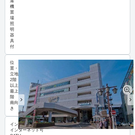
濯
機
置
場
照
明
器
具
付
位
置・
立地
2階
以上
最上
階
南向
き
インフラ
インターネット可