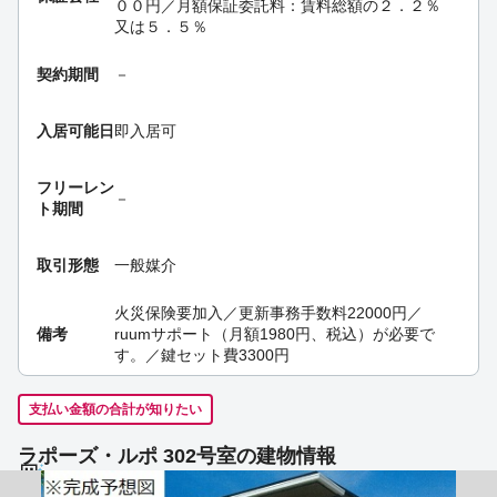
００円／月額保証委託料：賃料総額の２．２％
又は５．５％
契約期間
－
入居可能日
即入居可
フリーレン
－
ト期間
取引形態
一般媒介
火災保険要加入／更新事務手数料22000円／
備考
ruumサポート（月額1980円、税込）が必要で
す。／鍵セット費3300円
支払い金額の合計が知りたい
ラポーズ・ルポ 302号室の建物情報