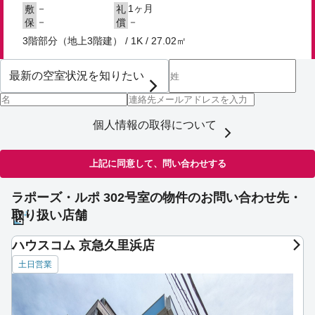
－
1ヶ月
敷
礼
－
－
保
償
3階部分（地上3階建） / 1K / 27.02㎡
個人情報の取得について
上記に同意して、問い合わせする
ラポーズ・ルポ 302号室の物件のお問い合わせ先・
取り扱い店舗
ハウスコム 京急久里浜店
土日営業