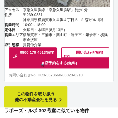
アクセス
京急久里浜線「京急久里浜駅」徒歩1分
住所
〒239-0831
神奈川県横須賀市久里浜４丁目５−２ 森ビル 1階
営業時間
10:00～18:00
定休日
火曜日・水曜日(8月13日)
営業エリア
横須賀市・三浦市・葉山町・逗子市・鎌倉市・横浜
市金沢区
取引態様
賃貸仲介業
0800-170-4513
問い合わせ
[無料]
[無料]
来店予約をする
[無料]
お問い合わせNo. HC3-5373660-03020-0210
この物件を取り扱う
他の不動産会社を見る
ラポーズ・ルポ 302号室に似ている物件