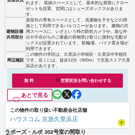
れます。 収納スペースとして、基本的な居室にクロー
ゼットを設置、玄関にはシューズボックスがありま
す。
居室外の専有スペースとして、洗濯物を干すなどの用
途として利用できるバルコニーがあります。 建物の共
建物設備
用スペースに、いざという時の防犯カメラや、急な外
共用部分
出や不在がちのご家庭の荷物受け取りに便利な宅配ボ
ックスが設置されています。 駐輪場、バイク置き場が
利用できます。
この物件の学区は、久里浜小学校区・久里浜中学校区
周辺施設
です。近くには、徒歩12分（900m）で京急ストア久里
浜店があります。
無 料
空室状況を
問い合わせ
する
あとで見る
この物件の取り扱い不動産会社店舗
ハウスコム 京急久里浜店
ラポーズ・ルポ 302号室の間取り