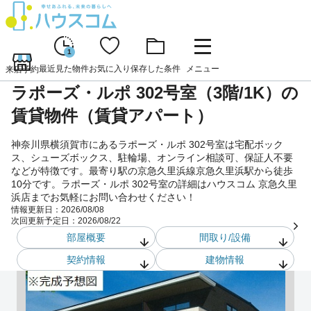
1
最近見た物件
お気に入り
保存した条件
メニュー
来店予約
ラポーズ・ルポ 302号室（3階/1K）の
賃貸物件（賃貸アパート）
神奈川県横須賀市にあるラポーズ・ルポ 302号室は宅配ボック
ス、シューズボックス、駐輪場、オンライン相談可、保証人不要
などが特徴です。最寄り駅の京急久里浜線京急久里浜駅から徒歩
10分です。ラポーズ・ルポ 302号室の詳細はハウスコム 京急久里
浜店までお気軽にお問い合わせください！
情報更新日：
2026/08/08
次回更新予定日：
2026/08/22
部屋概要
間取り/設備
契約情報
建物情報