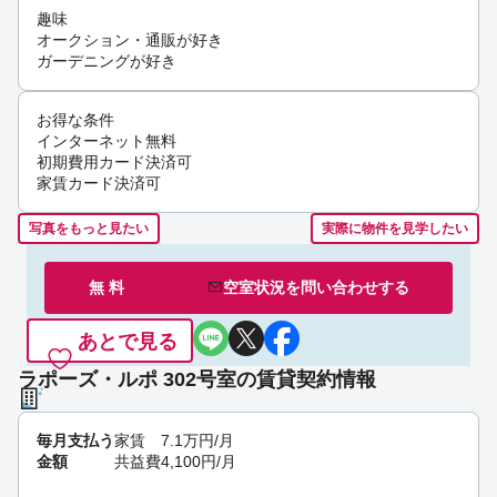
趣味
オークション・通販が好き
ガーデニングが好き
お得な条件
インターネット無料
初期費用カード決済可
家賃カード決済可
写真をもっと見たい
実際に物件を見学したい
無 料
空室状況を
問い合わせ
する
あとで見る
ラポーズ・ルポ 302号室の賃貸契約情報
毎月支払う
家賃
7.1
万円
/月
金額
共益費
4,100
円
/月