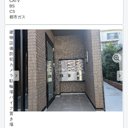
CATV
BS
CS
都市ガス
建
物
設
備
防
犯
カ
メ
ラ
駐
輪
場
バ
イ
ク
置
き
場