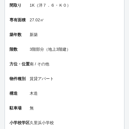
間取り
1K（洋７．６・Ｋ０）
専有面積
27.02㎡
築年数
新築
階数
3階部分（地上3階建）
方位・位置
南 / その他
物件種別
賃貸アパート
構造
木造
駐車場
無
小学校学区
久里浜小学校