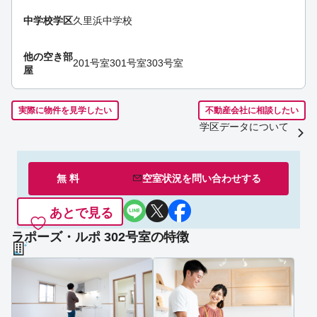
中学校学区
久里浜中学校
他の空き部
201号室
301号室
303号室
屋
実際に物件を見学したい
不動産会社に相談したい
学区データについて
無 料
空室状況を
問い合わせ
する
あとで見る
ラポーズ・ルポ 302号室の特徴