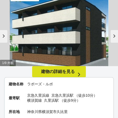
1/9 外観
建物の詳細を見る
建物名称
ラポーズ・ルポ
京急久里浜線
京急久里浜駅
（徒歩10分）
最寄駅
横須賀線
久里浜駅
（徒歩9分）
所在地
神奈川県横須賀市久比里