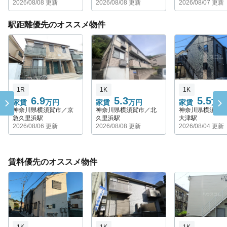
2026/08/08 更新
2026/08/08 更新
2026/08/07 更新
駅距離優先のオススメ物件
1R
1K
1K
6.9
5.3
5.5
家賃
万円
家賃
万円
家賃
万円
神奈川県横須賀市／京
神奈川県横須賀市／北
神奈川県横須賀
急久里浜駅
久里浜駅
大津駅
2026/08/06 更新
2026/08/08 更新
2026/08/04 更新
賃料優先のオススメ物件
1K
1K
1K