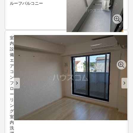
ルーフバルコニー
室
内
設
備
エ
ア
コ
ン
フ
ロ
ー
リ
ン
グ
室
内
洗