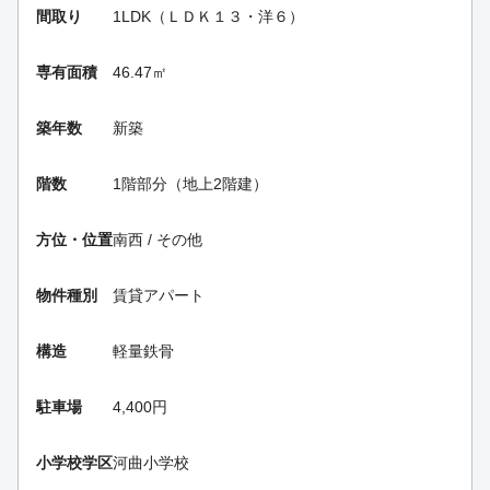
間取り
1LDK（ＬＤＫ１３・洋６）
専有面積
46.47㎡
築年数
新築
階数
1階部分（地上2階建）
方位・位置
南西 / その他
物件種別
賃貸アパート
構造
軽量鉄骨
駐車場
4,400円
小学校学区
河曲小学校