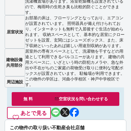
洗濯機置場があります。浴室乾燥機も設置されている
ので、梅雨時の生乾き臭も比較的防ぐことができま
す。
お部屋の床は、フローリングとなっており、エアコン
が設置されています。 照明器具が備え付けられてお
り、インターネットも無料で入居後すぐ生活が始めら
居室状況
れます。 収納スペースとして、基本的な居室にクロー
ゼットを設置、玄関にはシューズボックス、また、床
下収納といったあれば嬉しい用途別収納があります。
居室外の専有スペースとして、洗濯物を干すなどの用
途として利用できるバルコニーがあります。 建物の共
建物設備
用スペースに、いざという時の防犯カメラや、急な外
共用部分
出や不在がちのご家庭の荷物受け取りに便利な宅配ボ
ックスが設置されています。 駐輪場が利用できます。
この物件の学区は、河曲小学校区・神戸中学校区で
周辺施設
す。
無 料
空室状況を
問い合わせ
する
あとで見る
この物件の取り扱い不動産会社店舗