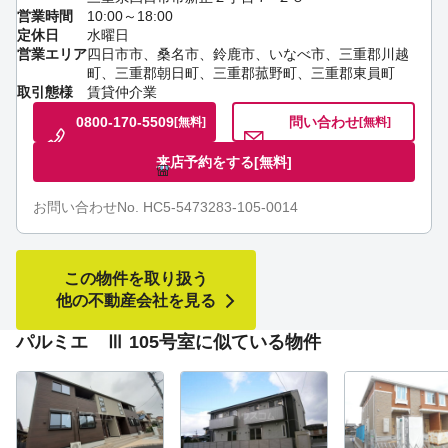
営業時間
10:00～18:00
定休日
水曜日
営業エリア
四日市市、桑名市、鈴鹿市、いなべ市、三重郡川越
町、三重郡朝日町、三重郡菰野町、三重郡東員町
取引態様
賃貸仲介業
0800-170-5509
問い合わせ
[無料]
[無料]
来店予約をする
[無料]
お問い合わせNo. HC5-5473283-105-0014
この物件を取り扱う
他の不動産会社を見る
パルミエ Ⅲ 105号室に似ている物件