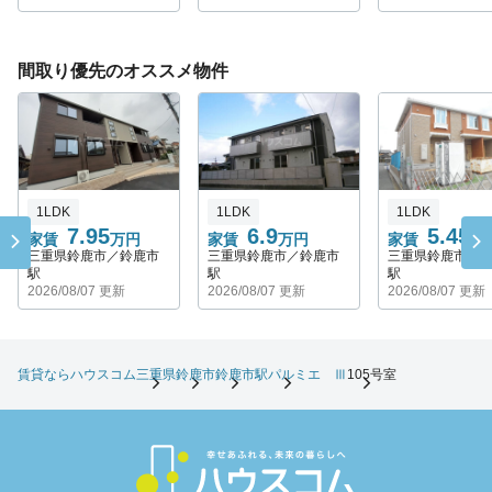
間取り優先のオススメ物件
1LDK
1LDK
1LDK
7.95
6.9
5.45
家賃
万円
家賃
万円
家賃
万
三重県鈴鹿市／鈴鹿市
三重県鈴鹿市／鈴鹿市
三重県鈴鹿市／
駅
駅
駅
2026/08/07 更新
2026/08/07 更新
2026/08/07 更新
賃貸ならハウスコム
三重県
鈴鹿市
鈴鹿市駅
パルミエ Ⅲ
105号室