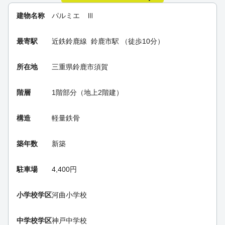
建物名称
パルミエ Ⅲ
最寄駅
近鉄鈴鹿線
鈴鹿市駅
（徒歩10分）
所在地
三重県鈴鹿市須賀
階層
1階部分（地上2階建）
構造
軽量鉄骨
築年数
新築
駐車場
4,400円
小学校学区
河曲小学校
中学校学区
神戸中学校