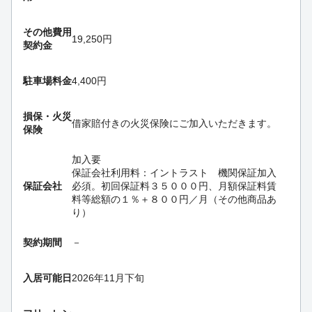
その他費用
19,250円
契約金
駐車場料金
4,400円
損保・
火災
借家賠付きの火災保険にご加入いただきます。
保険
加入要
保証会社利用料：イントラスト 機関保証加入
保証会社
必須。初回保証料３５０００円、月額保証料賃
料等総額の１％＋８００円／月（その他商品あ
り）
契約期間
－
入居可能日
2026年11月下旬