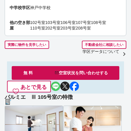
中学校学区
神戸中学校
他の空き部
102号室
103号室
106号室
107号室
108号室
屋
110号室
202号室
203号室
208号室
実際に物件を見学したい
不動産会社に相談したい
学区データについて
無 料
空室状況を
問い合わせ
する
あとで見る
パルミエ Ⅲ 105号室の特徴