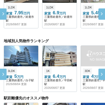
1LDK
1LDK
1LDK
7.95
6.9
5.45
家賃
万円
家賃
万円
家賃
万
三重県鈴鹿市／鈴鹿市
三重県鈴鹿市／鈴鹿市
三重県鈴鹿市／
駅
駅
駅
2026/08/07 更新
2026/08/07 更新
2026/08/07 更新
地域別人気物件ランキング
3LDK
1K
3DK
5
6.4
4
家賃
万円
家賃
万円
家賃
万円
三重県鈴鹿市／白子駅
三重県鈴鹿市／平田町
三重県鈴鹿市／
2026/08/04 更新
駅
駅
2026/08/07 更新
2026/08/07 更新
駅距離優先のオススメ物件