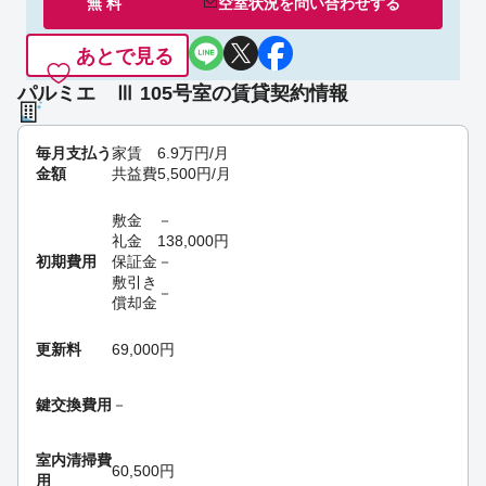
無 料
空室状況を
問い合わせ
する
あとで見る
パルミエ Ⅲ 105号室の賃貸契約情報
毎月支払う
家賃
6.9
万円
/月
金額
共益費
5,500
円
/月
敷金
－
礼金
138,000
円
初期費用
保証金
－
敷引き
－
償却金
更新料
69,000円
鍵交換費用
－
室内清掃費
60,500円
用