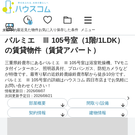
1
最近見た物件
お気に入り
保存した条件
メニュー
来店予約
パルミエ Ⅲ 105号室（1階/1LDK）
の賃貸物件（賃貸アパート）
三重県鈴鹿市にあるパルミエ Ⅲ 105号室は浴室乾燥機、TVモニ
タ付インターホン、照明器具付、プロパンガス、防犯カメラなど
が特徴です。最寄り駅の近鉄鈴鹿線鈴鹿市駅から徒歩10分です。
パルミエ Ⅲ 105号室の詳細はハウスコム 四日市店までお気軽に
お問い合わせください！
情報更新日：
2026/08/07
次回更新予定日：
2026/08/21
部屋概要
間取り/設備
契約情報
建物情報