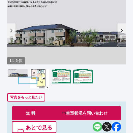
1/4 外観
写真をもっと見たい
無 料
空室状況を
問い合わせ
あとで見る