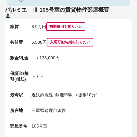
パルミエ Ⅲ 105号室の賃貸物件部屋概要
家賃
6.9
万円
初期費用を
知りたい
共益費
5,500円
入居可能時期
を知りたい
敷金/礼金
－ / 138,000円
保証金/
敷
－ / －
引(償却)
最寄駅
近鉄鈴鹿線
鈴鹿市駅
（徒歩10分）
所在地
三重県鈴鹿市須賀
部屋番号
105号室