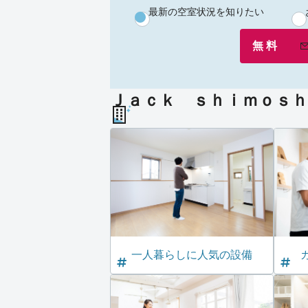
最新の空室状況を知りたい
無 料
Ｊａｃｋ ｓｈｉｍｏｓｈ
一人暮らしに人気の設備