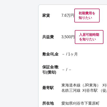
初期費用を
家賃
7.6
万円
知りたい
入居可能時期
共益費
3,500円
を知りたい
敷金/礼金
－ / 1ヶ月
保証金/
敷
－ / －
引(償却)
東海道本線（JR東海）
刈
最寄駅
名鉄三河線
刈谷市駅
（徒
所在地
愛知県刈谷市下重原町