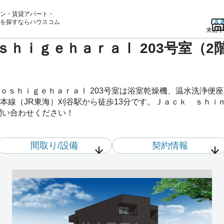
ン・賃貸アパート・
を
探すならハウスコム
来店予
ｈｉｇｅｈａｒａⅠ 203号室（2階
ｏｓｈｉｇｅｈａｒａⅠ 203号室は浴室乾燥機、温水洗浄便
線（JR東海）刈谷駅から徒歩13分です。Ｊａｃｋ ｓｈｉｍ
問い合わせください！
間取り/設備
契約情報