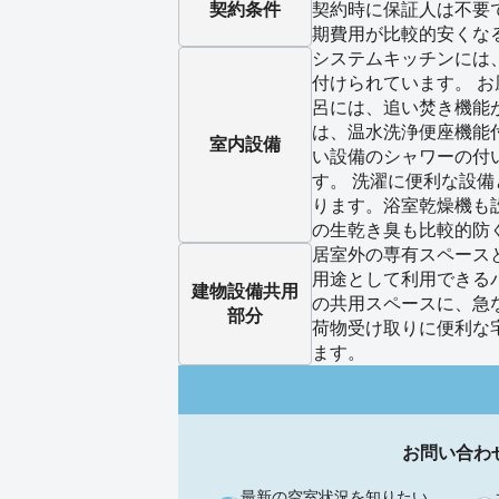
契約条件
契約時に保証人は不要
期費用が比較的安くな
システムキッチンには
付けられています。 
呂には、追い焚き機能
は、温水洗浄便座機能
室内設備
い設備のシャワーの付
す。 洗濯に便利な設
ります。浴室乾燥機も
の生乾き臭も比較的防
居室外の専有スペース
用途として利用できる
建物設備
共用
の共用スペースに、急
部分
荷物受け取りに便利な
ます。
お問い合わ
最新の空室状況を知りたい