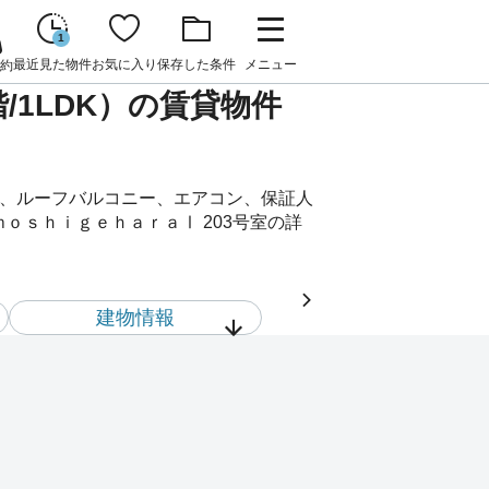
1
最近見た物件
お気に入り
保存した条件
メニュー
約
/1LDK）の賃貸物件
座、ルーフバルコニー、エアコン、保証人
ｏｓｈｉｇｅｈａｒａⅠ 203号室の詳
建物情報