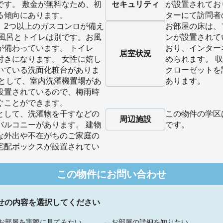
です。 敷金が無料なため、初
セキュリティ
が設置されてお
る傾向にあります。
ターにて訪問者
、2つ以上のガスコンロが備え
お部屋の床は、
お風呂とトイレは別です。お風
ンが設置されて
が備わっています。 トイレ
おり、インター
居室状況
付きになります。 女性に嬉し
められます。 
いている洗面化粧台がありま
クローゼットを
備として、室内洗濯機置場があ
あります。
設置されているので、梅雨時
ぐことができます。
として、洗濯物を干すなどの
この物件の学区
周辺施設
バルコニーがあります。 建物
です。
な外出や不在がちのご家庭の
宅配ボックスが設置されてい
この物件にお問い合わせ
せの内容を選択してください
お部屋を実際に見てみたい
お部屋の詳細を知りたい