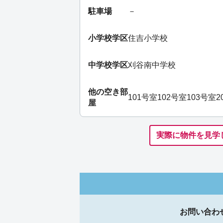
駐車場
－
小学校学区
住吉小学校
中学校学区
刈谷南中学校
他の空き部
101号室
102号室
103号室
2
屋
実際に物件を見学
お問い合わ