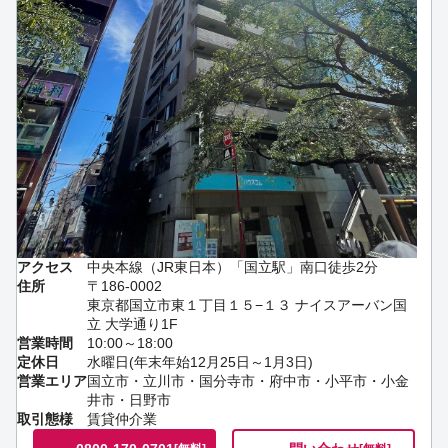
アクセス
中央本線（JR東日本）「国立駅」南口徒歩2分
住所
〒186-0002
東京都国立市東１丁目１５−１３ ナイスアーバン国
立 大学通り1F
営業時間
10:00～18:00
定休日
水曜日(年末年始12月25日～1月3日)
営業エリア
国立市・立川市・国分寺市・府中市・小平市・小金
井市・日野市
取引態様
賃貸仲介業