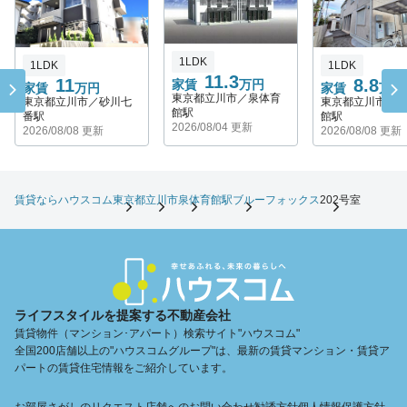
1LDK
1LDK
1LDK
11.3
11
8.8
家賃
万円
家賃
万円
家賃
万円
東京都立川市／泉体育
東京都立川市／砂川七
東京都立川市／
館駅
番駅
館駅
2026/08/04 更新
2026/08/08 更新
2026/08/08 更新
賃貸ならハウスコム
東京都
立川市
泉体育館駅
ブルーフォックス
202号室
ライフスタイルを提案する不動産会社
賃貸物件（マンション･アパート）検索サイト"ハウスコム"
全国200店舗以上の"ハウスコムグループ"は、最新の賃貸マンション・賃貸ア
パートの賃貸住宅情報をご紹介しています。