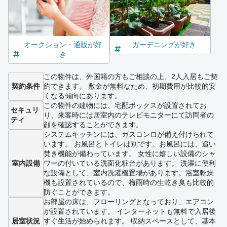
オークション・通販が好
ガーデニングが好き
き
この物件は、外国籍の方もご相談の上、2人入居もご契
契約条件
約できます。 敷金が無料なため、初期費用が比較的安
くなる傾向にあります。
この物件の建物には、宅配ボックスが設置されてお
セキュリ
り、来客時には居室内のテレビモニターにて訪問者の
ティ
顔を確認することができます。
システムキッチンには、ガスコンロが備え付けられて
います。 お風呂とトイレは別です。お風呂には、追い
焚き機能が備わっています。 女性に嬉しい設備のシャ
室内設備
ワーの付いている洗面化粧台があります。 洗濯に便利
な設備として、室内洗濯機置場があります。浴室乾燥
機も設置されているので、梅雨時の生乾き臭も比較的
防ぐことができます。
お部屋の床は、フローリングとなっており、エアコン
が設置されています。 インターネットも無料で入居後
居室状況
すぐ生活が始められます。 収納スペースとして、基本