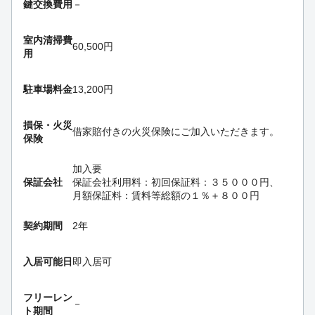
鍵交換費用
－
室内清掃費
60,500円
用
駐車場料金
13,200円
損保・
火災
借家賠付きの火災保険にご加入いただきます。
保険
加入要
保証会社
保証会社利用料：初回保証料：３５０００円、
月額保証料：賃料等総額の１％＋８００円
契約期間
2年
入居可能日
即入居可
フリーレン
－
ト期間