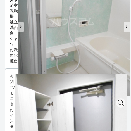
浴室
乾燥
機
独立
洗面
台
シャ
ワー
付洗
面化
粧台
玄
関
TV
モ
ニ
タ
付
イ
ン
タ