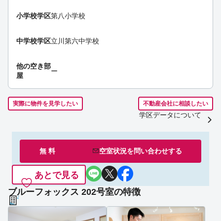
小学校学区
第八小学校
中学校学区
立川第六中学校
他の空き部
ー
屋
実際に物件を見学したい
不動産会社に相談したい
学区データについて
無 料
空室状況を
問い合わせ
する
あとで見る
ブルーフォックス 202号室の特徴