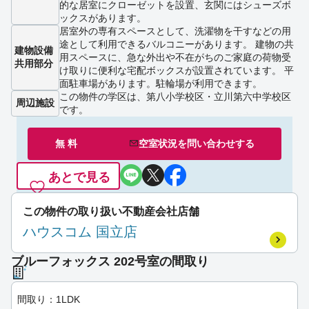
的な居室にクローゼットを設置、玄関にはシューズボ
ックスがあります。
居室外の専有スペースとして、洗濯物を干すなどの用
途として利用できるバルコニーがあります。 建物の共
建物設備
用スペースに、急な外出や不在がちのご家庭の荷物受
共用部分
け取りに便利な宅配ボックスが設置されています。 平
面駐車場があります。駐輪場が利用できます。
この物件の学区は、第八小学校区・立川第六中学校区
周辺施設
です。
無 料
空室状況を
問い合わせ
する
あとで見る
この物件の取り扱い不動産会社店舗
ハウスコム 国立店
ブルーフォックス 202号室の間取り
間取り：1LDK