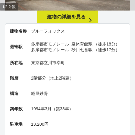
1/3 外観
建物の詳細を見る
建物名称
ブルーフォックス
多摩都市モノレール
泉体育館駅
（徒歩18分）
最寄駅
多摩都市モノレール
砂川七番駅
（徒歩17分）
所在地
東京都立川市幸町
階層
2階部分（地上2階建）
構造
軽量鉄骨
築年数
1994年3月（築33年）
駐車場
13,200円