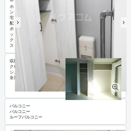
ー
ホ
ン
宅
配
ボ
ッ
ク
ス
収納
クローゼット
シューズボックス
全居室収納
バルコニー
バルコニー
ルーフバルコニー