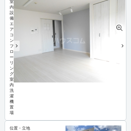
室
内
設
備
エ
ア
コ
ン
フ
ロ
ー
リ
ン
グ
室
内
洗
濯
機
置
場
位置・立地