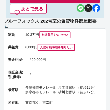
あとで見る
ブルーフォックス 202号室の賃貸物件部屋概要
家賃
10.3
万円
初期費用を
知りたい
共益費
6,000円
入居可能時期
を知りたい
敷金/礼金
－ / 20,000円
保証金/
敷
－ / －
引(償却)
多摩都市モノレール
泉体育館駅
（徒歩18分）
最寄駅
多摩都市モノレール
砂川七番駅
（徒歩17分）
所在地
東京都立川市幸町