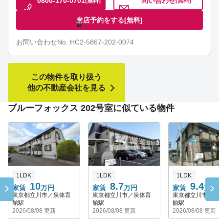
0800-170-0701
問い合わせ
[無料]
[無料]
来店予約をする
[無料]
お問い合わせNo. HC2-5867-202-0074
この物件を取り扱う
他の不動産会社を見る
ブルーフォックス 202号室に似ている物件
1LDK
1LDK
1LDK
10
8.7
9.4
家賃
万円
家賃
万円
家賃
万円
東京都立川市／泉体育
東京都立川市／泉体育
東京都立川市／
館駅
館駅
館駅
2026/08/08 更新
2026/08/08 更新
2026/08/08 更新