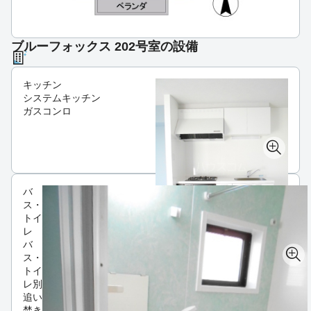
ブルーフォックス 202号室の設備
キッチン
システムキッチン
ガスコンロ
バ
ス・
トイ
レ
バ
ス・
トイ
レ別
追い
焚き