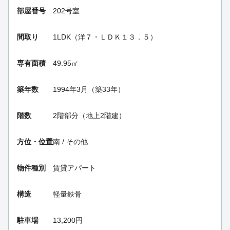
部屋番号
202号室
間取り
1LDK（洋７・ＬＤＫ１３．５）
専有面積
49.95㎡
築年数
1994年3月（築33年）
階数
2階部分（地上2階建）
方位・位置
南 / その他
物件種別
賃貸アパート
構造
軽量鉄骨
駐車場
13,200円