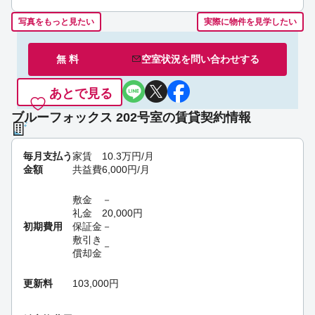
写真をもっと見たい
実際に物件を見学したい
無 料
空室状況を
問い合わせ
する
あとで見る
ブルーフォックス 202号室の賃貸契約情報
毎月支払う
家賃
10.3
万円
/月
金額
共益費
6,000
円
/月
敷金
－
礼金
20,000
円
初期費用
保証金
－
敷引き
－
償却金
更新料
103,000円