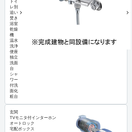
トイ
レ別
追い
焚き
浴室
乾燥
機
温水
洗浄
便座
独立
洗面
台
シャ
ワー
付洗
面化
粧台
玄関
TVモニタ付インターホン
オートロック
宅配ボックス