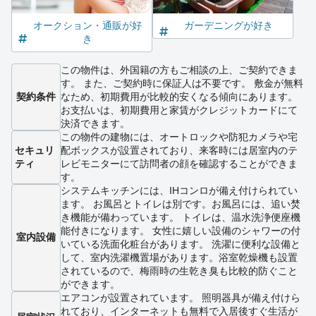
オークション・通販が好
ガーデニングが好き
き
この物件は、外国籍の方もご相談の上、ご契約できま
す。 また、ご契約時に保証人は不要です。 敷金が無料
契約条件
なため、初期費用が比較的安くなる傾向にあります。
お支払いは、初期費用と家賃がクレジットカードにて
決済できます。
この物件の建物には、オートロックや防犯カメラや宅
セキュリ
配ボックスが設置されており、来客時には居室内のテ
ティ
レビモニターにて訪問者の顔を確認することができま
す。
システムキッチンには、IHコンロが備え付けられてい
ます。 お風呂とトイレは別です。お風呂には、追い焚
き機能が備わっています。 トイレは、温水洗浄便座機
能付きになります。 女性に嬉しい設備のシャワーの付
室内設備
いている洗面化粧台があります。 洗濯に便利な設備と
して、室内洗濯機置場があります。浴室乾燥機も設置
されているので、梅雨時の生乾き臭も比較的防ぐこと
ができます。
エアコンが設置されています。 照明器具が備え付けら
れており、インターネットも無料で入居後すぐ生活が