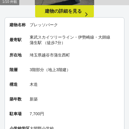
1/10 外観
建物の詳細を見る
建物名称
プレッソパーク
東武スカイツリーライン・伊勢崎線・大師線
最寄駅
蒲生駅
（徒歩7分）
所在地
埼玉県越谷市蒲生西町
階層
3階部分（地上3階建）
構造
木造
築年数
新築
駐車場
7,700円
小学校学区
大間野小学校