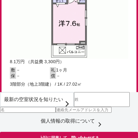
8.1
万円
（共益費 3,300円）
－
1ヶ月
敷
礼
－
－
保
償
3階部分（地上3階建） / 1K / 27.02㎡
個人情報の取得について
上記に同意して、問い合わせする