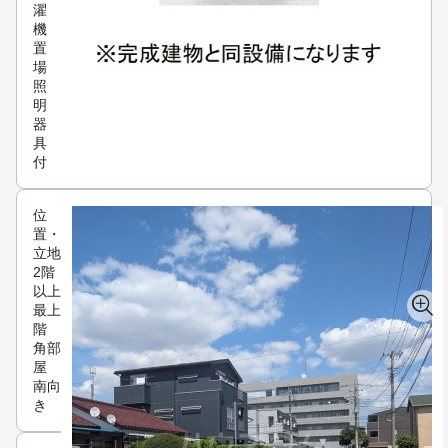
濯
機
置
場
照
明
器
具
付
位
置・
立地
2階
以上
最上
階
角部
屋
南向
き