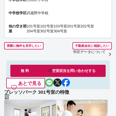
中学校学区
武蔵野中学校
他の空き部
101号室
102号室
103号室
201号室
202号室
屋
204号室
302号室
304号室
実際に物件を見学したい
不動産会社に相談したい
学区データについて
無 料
空室状況を
問い合わせ
する
あとで見る
プレッソパーク 301号室の特徴