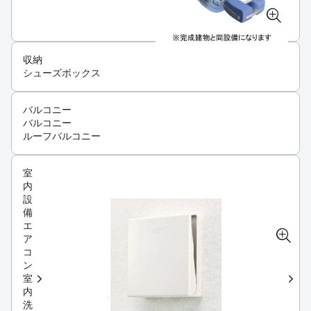
収納
シューズボックス
バルコニー
バルコニー
ルーフバルコニー
室
内
設
備
エ
ア
コ
ン
室
内
洗