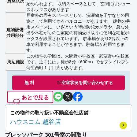
居室状況
始められます。 収納スペースとして、玄関にはシュー
ズボックスがあります。
居室外の専有スペースとして、洗濯物を干すなどの用
途として利用できるバルコニーがあります。 建物の共
用スペースに、いざという時の防犯カメラや、急な外
建物設備
出や不在がちのご家庭の荷物受け取りに便利な宅配ボ
共用部分
ックスが設置されています。 駐車場があり2台以上の
車で利用することができます。駐輪場が利用できま
す。
この物件の学区は、大間野小学校区・武蔵野中学校区
周辺施設
です。近くには、徒歩8分（600m）でセブンイレブン
蒲生西町１丁目店があります。
無 料
空室状況を
問い合わせ
する
あとで見る
この物件の取り扱い不動産会社店舗
ハウスコム 越谷店
プレッソパーク 301号室の間取り