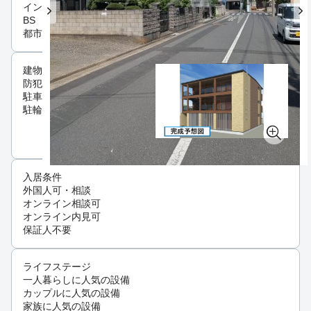
インフラ
BS
都市ガス
建物設備
防犯カメラ
駐車2台以上可
駐輪場
入居条件
外国人可・相談
オンライン相談可
オンライン内見可
保証人不要
ライフステージ
一人暮らしに人気の設備
カップルに人気の設備
家族に人気の設備