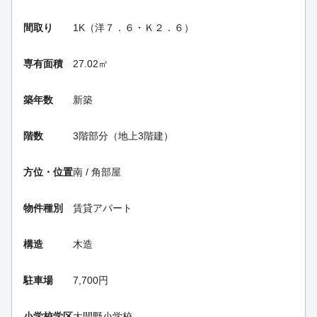
間取り
1K（洋７．６・Ｋ２．６）
専有面積
27.02㎡
築年数
新築
階数
3階部分（地上3階建）
方位・位置
南 / 角部屋
物件種別
賃貸アパート
構造
木造
駐車場
7,700円
小学校学区
大間野小学校