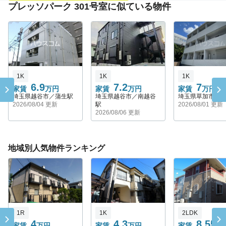
プレッソパーク 301号室に似ている物件
1K
1K
1K
6.9
7.2
7
家賃
万円
家賃
万円
家賃
万円
埼玉県越谷市／蒲生駅
埼玉県越谷市／南越谷
埼玉県草加市／
2026/08/04 更新
駅
2026/08/01 更新
2026/08/06 更新
地域別人気物件ランキング
1R
1K
2LDK
4
4.3
8.55
家賃
万円
家賃
万円
家賃
万