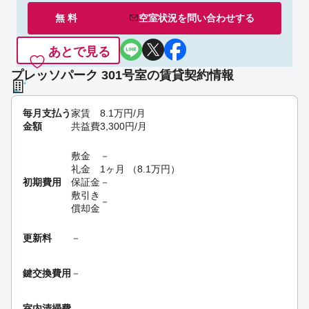
無 料
空室状況を
問い合わせ
する
あとで見る
プレッソパーク 301号室の賃貸契約情報
毎月支払う
家賃
8.1
万円
/月
金額
共益費
3,300
円
/月
敷金
－
礼金
1ヶ月
（
8.1
万円
）
初期費用
保証金
－
敷引き
－
償却金
更新料
－
鍵交換費用
－
室内清掃費