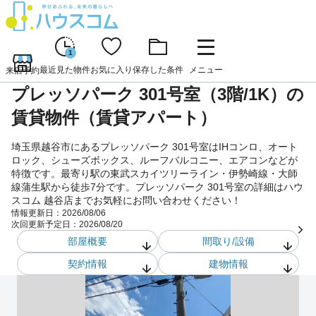
1
最近見た物件
お気に入り
保存した条件
メニュー
来店予約
プレッソパーク 301号室（3階/1K）の
賃貸物件（賃貸アパート）
埼玉県越谷市にあるプレッソパーク 301号室はIHコンロ、オート
ロック、シューズボックス、ルーフバルコニー、エアコンなどが
特徴です。最寄り駅の東武スカイツリーライン・伊勢崎線・大師
線蒲生駅から徒歩7分です。プレッソパーク 301号室の詳細はハウ
スコム 越谷店までお気軽にお問い合わせください！
情報更新日：
2026/08/06
次回更新予定日：
2026/08/20
部屋概要
間取り/設備
契約情報
建物情報