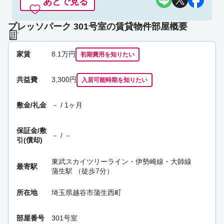
あとで見る
プレッソパーク 301号室の賃貸物件部屋概要
家賃
8.1
万円
初期費用を
知りたい
共益費
3,300円
入居可能時期
を知りたい
敷金/礼金
－ / 1ヶ月
保証金/
敷
－ / －
引(償却)
東武スカイツリーライン・伊勢崎線・大師線
最寄駅
蒲生駅
（徒歩7分）
所在地
埼玉県越谷市蒲生西町
部屋番号
301号室