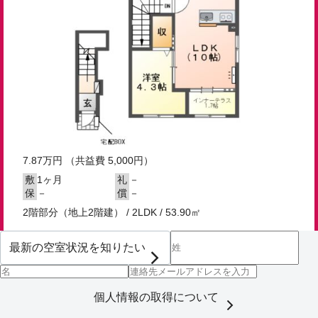
7.87
万円
（共益費 5,000円）
1ヶ月
－
敷
礼
－
－
保
償
2階部分（地上2階建） / 2LDK / 53.90㎡
個人情報の取得について