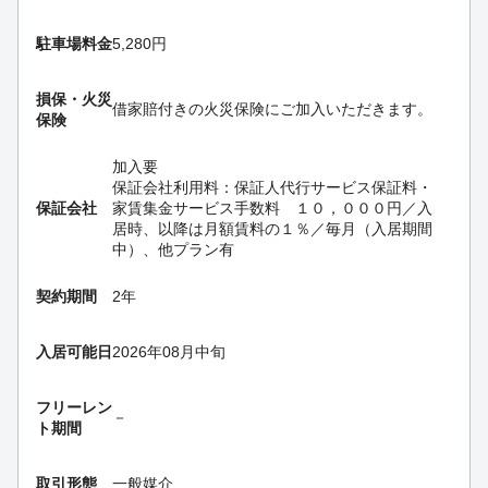
駐車場料金
5,280円
損保・
火災
借家賠付きの火災保険にご加入いただきます。
保険
加入要
保証会社利用料：保証人代行サービス保証料・
保証会社
家賃集金サービス手数料 １０，０００円／入
居時、以降は月額賃料の１％／毎月（入居期間
中）、他プラン有
契約期間
2年
入居可能日
2026年08月中旬
フリーレン
－
ト期間
取引形態
一般媒介