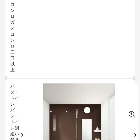
コ
ン
ロ
ガ
ス
コ
ン
ロ
二
口
以
上
バ
ス・
トイ
レ
バ
ス・
トイ
レ別
追い
焚き