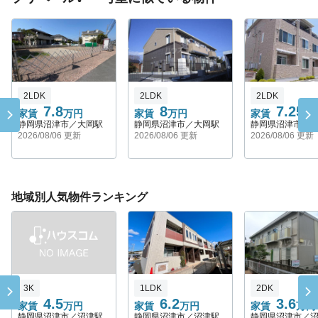
2LDK
2LDK
2LDK
7.8
8
7.25
家賃
万円
家賃
万円
家賃
万
静岡県沼津市／大岡駅
静岡県沼津市／大岡駅
静岡県沼津市／
2026/08/06 更新
2026/08/06 更新
2026/08/06 更新
地域別人気物件ランキング
3K
1LDK
2DK
4.5
6.2
3.6
家賃
万円
家賃
万円
家賃
万円
静岡県沼津市／沼津駅
静岡県沼津市／沼津駅
静岡県沼津市／