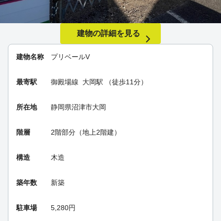
建物の詳細を見る
建物名称
プリベールV
最寄駅
御殿場線
大岡駅
（徒歩11分）
所在地
静岡県沼津市大岡
階層
2階部分（地上2階建）
構造
木造
築年数
新築
駐車場
5,280円