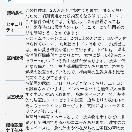
この物件は、2人入居もご契約できます。 礼金が無料
契約条件
なため、初期費用が比較的安くなる傾向にあります。
この物件の建物には、宅配ボックスが設置されてお
セキュリ
り、来客時には居室内のテレビモニターにて訪問者の
ティ
顔を確認することができます。
システムキッチンには、2つ以上のガスコンロが備え付
けられています。 お風呂とトイレは別です。お風呂に
は、追い焚き機能が備わっています。 トイレは、温水
洗浄便座機能付きになります。 女性に嬉しい設備のシ
室内設備
ャワーの付いている洗面化粧台があります。 洗濯に便
利な設備として、室内洗濯機置場があります。浴室乾
燥機も設置されているので、梅雨時の生乾き臭も比較
的防ぐことができます。
お部屋の床は、フローリングとなっており、エアコン
が設置されています。 インターネットも無料で入居後
すぐ生活が始められます。 収納スペースとして、基本
居室状況
的な居室にクローゼットを設置、通常よりも収納力の
高いウォークインクローゼット、玄関にはシューズボ
ックスがあります。
居室外の専有スペースとして、洗濯物を干すなどの用
途として利用できるバルコニーがあります。 建物の共
建物設備
用スペースに、急な外出や不在がちのご家庭の荷物受
共用部分