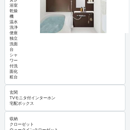
浴室
乾燥
機
温水
洗浄
便座
独立
洗面
台
シャ
ワー
付洗
面化
粧台
玄関
TVモニタ付インターホン
宅配ボックス
収納
クローゼット
ウォークインクローゼット