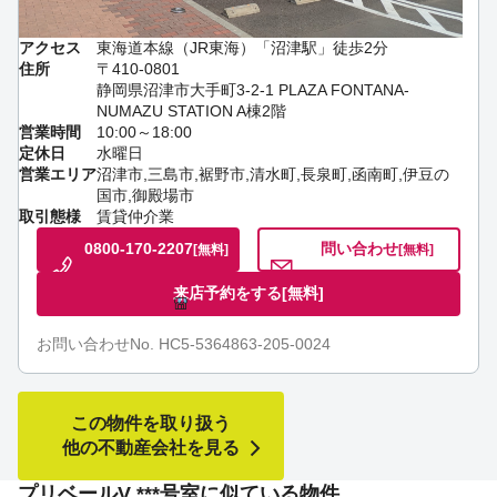
アクセス
東海道本線（JR東海）「沼津駅」徒歩2分
住所
〒410-0801
静岡県沼津市大手町3-2-1 PLAZA FONTANA-
NUMAZU STATION A棟2階
営業時間
10:00～18:00
定休日
水曜日
営業エリア
沼津市,三島市,裾野市,清水町,長泉町,函南町,伊豆の
国市,御殿場市
取引態様
賃貸仲介業
0800-170-2207
問い合わせ
[無料]
[無料]
来店予約をする
[無料]
お問い合わせNo. HC5-5364863-205-0024
この物件を取り扱う
他の不動産会社を見る
プリベールV ***号室に似ている物件