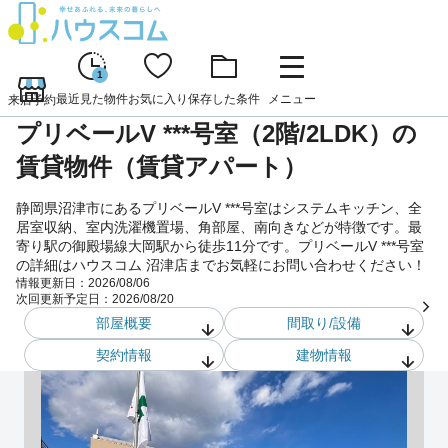
1
最近見た物件
お気に入り
保存した条件
メニュー
来店予約
プリベールV ***号室（2階/2LDK）の
賃貸物件（賃貸アパート）
静岡県沼津市にあるプリベールV ***号室はシステムキッチン、全
居室収納、室内洗濯機置場、角部屋、南向きなどが特徴です。最
寄り駅の御殿場線大岡駅から徒歩11分です。プリベールV ***号室
の詳細はハウスコム 沼津店までお気軽にお問い合わせください！
情報更新日：
2026/08/06
次回更新予定日：
2026/08/20
部屋概要
間取り/設備
契約情報
建物情報