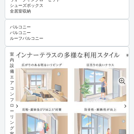
シューズボックス
全居室収納
バルコニー
バルコニー
ルーフバルコニー
室
内
設
備
エ
ア
コ
ン
フ
ロ
ー
リ
ン
グ
室