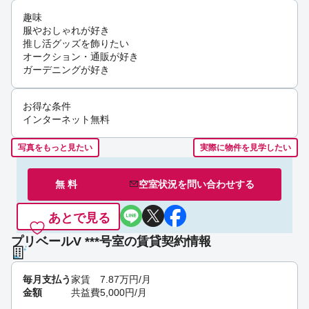
趣味
服やおしゃれが好き
推し活グッズを飾りたい
オークション・通販が好き
ガーデニングが好き
お得な条件
インターネット無料
写真をもっと見たい
実際に物件を見学したい
無 料
空室状況を
問い合わせ
する
あとで見る
プリベールV ***号室の賃貸契約情報
毎月支払う
家賃
7.87
万円
/月
金額
共益費
5,000
円
/月