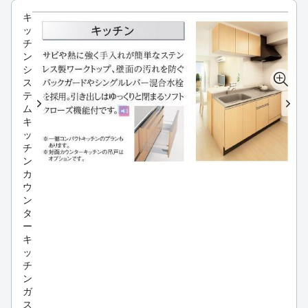
キ
ッ
チ
ン
シ
ス
テ
ム
キ
ッ
チ
ン
カ
ウ
ン
タ
ー
キ
ッ
チ
ン
ガ
ス