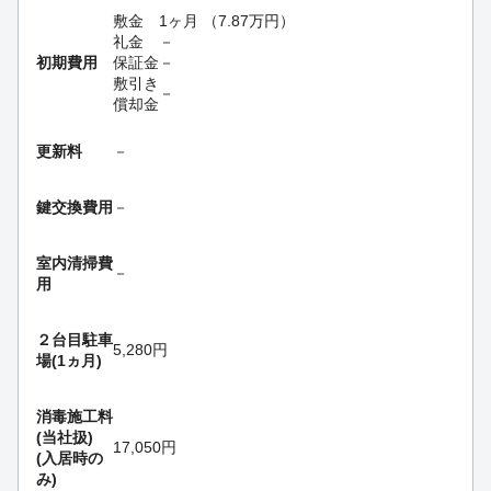
敷金
1ヶ月
（
7.87
万円
）
礼金
－
初期費用
保証金
－
敷引き
－
償却金
更新料
－
鍵交換費用
－
室内清掃費
－
用
２台目駐車
5,280円
場(1ヵ月)
消毒施工料
(当社扱)
17,050円
(入居時の
み)