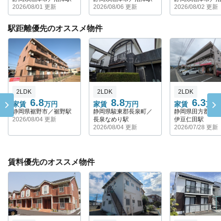
2026/08/01 更新
2026/08/06 更新
2026/08/02 更新
駅距離優先のオススメ物件
2LDK
2LDK
2LDK
6.8
8.8
6.3
家賃
万円
家賃
万円
家賃
万円
静岡県裾野市／裾野駅
静岡県駿東郡長泉町／
静岡県田方郡函
2026/08/04 更新
長泉なめり駅
伊豆仁田駅
2026/08/04 更新
2026/07/28 更新
賃料優先のオススメ物件