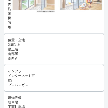
内
洗
濯
機
置
場
位置・立地
2階以上
最上階
角部屋
南向き
インフラ
インターネット可
BS
プロパンガス
建物設備
駐車場
平面駐車場