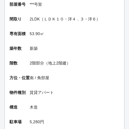
部屋番号
***号室
間取り
2LDK（ＬＤＫ１０・洋４．３・洋６）
専有面積
53.90㎡
築年数
新築
階数
2階部分（地上2階建）
方位・位置
南 / 角部屋
物件種別
賃貸アパート
構造
木造
駐車場
5,280円