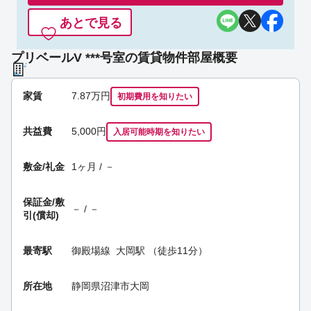
あとで見る
プリベールV ***号室の賃貸物件部屋概要
家賃
7.87
万円
初期費用を
知りたい
共益費
5,000円
入居可能時期
を知りたい
敷金/礼金
1ヶ月 / －
保証金/
敷
－ / －
引(償却)
最寄駅
御殿場線
大岡駅
（徒歩11分）
所在地
静岡県沼津市大岡