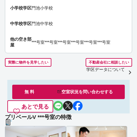
小学校学区
門池小学校
中学校学区
門池中学校
他の空き部
***号室
***号室
***号室
***号室
***号室
***号室
屋
実際に物件を見学したい
不動産会社に相談したい
学区データについて
無 料
空室状況を
問い合わせ
する
あとで見る
プリベールV ***号室の特徴