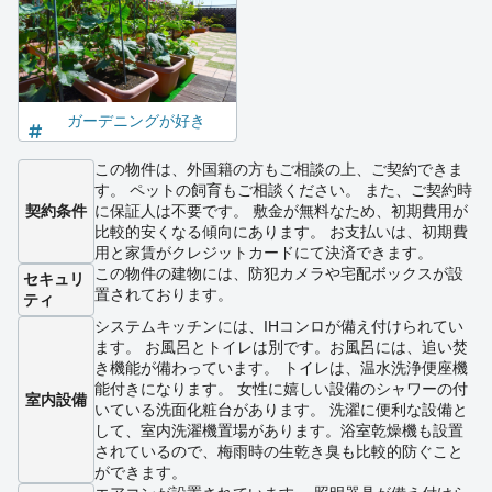
ガーデニングが好き
この物件は、外国籍の方もご相談の上、ご契約できま
す。 ペットの飼育もご相談ください。 また、ご契約時
契約条件
に保証人は不要です。 敷金が無料なため、初期費用が
比較的安くなる傾向にあります。 お支払いは、初期費
用と家賃がクレジットカードにて決済できます。
この物件の建物には、防犯カメラや宅配ボックスが設
セキュリ
置されております。
ティ
システムキッチンには、IHコンロが備え付けられてい
ます。 お風呂とトイレは別です。お風呂には、追い焚
き機能が備わっています。 トイレは、温水洗浄便座機
能付きになります。 女性に嬉しい設備のシャワーの付
室内設備
いている洗面化粧台があります。 洗濯に便利な設備と
して、室内洗濯機置場があります。浴室乾燥機も設置
されているので、梅雨時の生乾き臭も比較的防ぐこと
ができます。