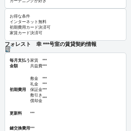
ガーデニングが好き
お得な条件
インターネット無料
初期費用カード決済可
家賃カード決済可
フォレスト 幸 ***号室の賃貸契約情報
毎月支払う
家賃
***
金額
共益費
***
敷金
***
礼金
***
初期費用
保証金
***
敷引き
***
償却金
更新料
***
鍵交換費用
***